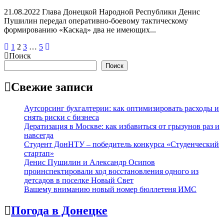
21.08.2022 Глава Донецкой Народной Республики Денис
Пушилин передал оперативно-боевому тактическому
формированию «Каскад» два не имеющих...
Пагинация
1
2
3
…
5
Поиск
записей
Поиск
Свежие записи
Аутсорсинг бухгалтерии: как оптимизировать расходы и
снять риски с бизнеса
Дератизация в Москве: как избавиться от грызунов раз и
навсегда
Студент ДонНТУ – победитель конкурса «Студенческий
стартап»
Денис Пушилин и Александр Осипов
проинспектировали ход восстановления одного из
детсадов в поселке Новый Свет
Вашему вниманию новый номер бюллетеня ИМС
Погода в Донецке