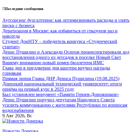
Перейти
Последние сообщения
к
содержанию
Аутсорсинг бухгалтерии: как оптимизировать расходы и снять
риски с бизнеса
Дератизация в Москве: как избавиться от грызунов раз и
навсегда
Студент ДонНТУ – победитель конкурса «Студенческий
стартап»
Денис Пушилин и Александр Осипов проинспектировали ход
восстановления одного из детсадов в поселке Новый Свет
Вашему вниманию новый номер бюллетеня ИМС
Глава днр в преддверии дня шахтера вручил награды
горнякам
Прямая линия Главы ДНР Дениса Пушилина (19.08.2025)
Донецкий национальный технический университет: итоги
приёма на первый курс в 2025 году
Был установлен монумент «Памяти Героев-Дорожников»
Денис Пушилин поручил депутатам Народного Совета
усилить коммуникацию с жителями Республики по вопросам
водоснабжения
9
Авг 2026, Вс
Новости Донецка