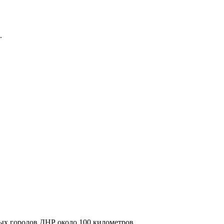
.
ных городов ДНР около 100 километров.