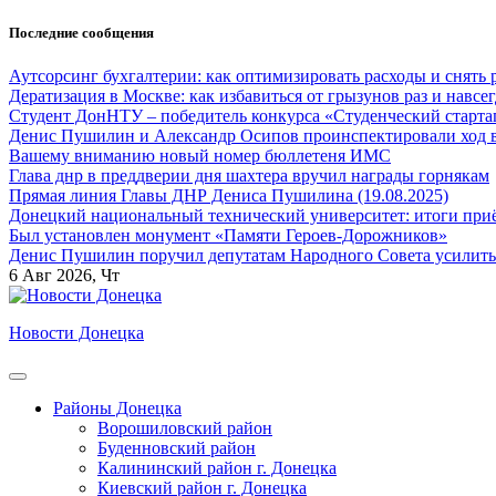
Перейти
Последние сообщения
к
содержанию
Аутсорсинг бухгалтерии: как оптимизировать расходы и снять 
Дератизация в Москве: как избавиться от грызунов раз и навсег
Студент ДонНТУ – победитель конкурса «Студенческий старта
Денис Пушилин и Александр Осипов проинспектировали ход во
Вашему вниманию новый номер бюллетеня ИМС
Глава днр в преддверии дня шахтера вручил награды горнякам
Прямая линия Главы ДНР Дениса Пушилина (19.08.2025)
Донецкий национальный технический университет: итоги приё
Был установлен монумент «Памяти Героев-Дорожников»
Денис Пушилин поручил депутатам Народного Совета усилить
6
Авг 2026, Чт
Новости Донецка
Районы Донецка
Ворошиловский район
Буденновский район
Калининский район г. Донецка
Киевский район г. Донецка