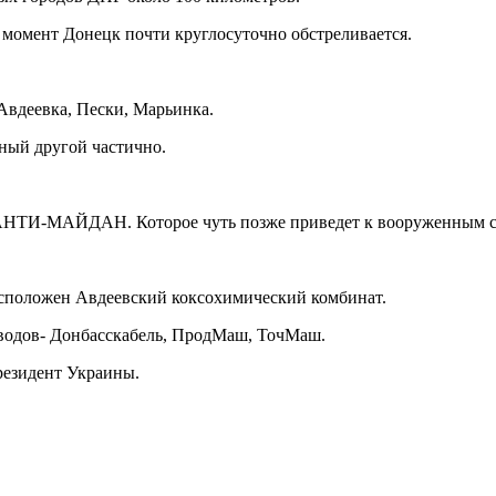
 момент Донецк почти круглосуточно обстреливается.
 Авдеевка, Пески, Марьинка.
нный другой частично.
е АНТИ-МАЙДАН. Которое чуть позже приведет к вооруженным с
расположен Авдеевский коксохимический комбинат.
аводов- Донбасскабель, ПродМаш, ТочМаш.
резидент Украины.