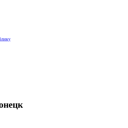
блику
онецк