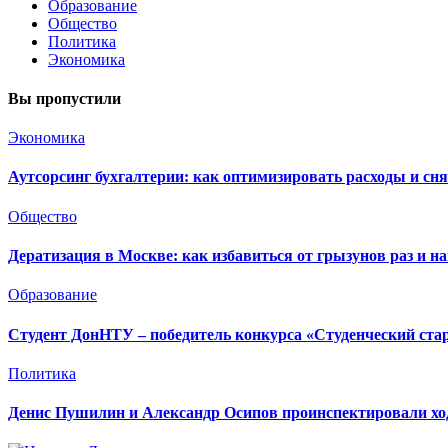
Образование
Общество
Политика
Экономика
Вы пропустили
Экономика
Аутсорсинг бухгалтерии: как оптимизировать расходы и сня
Общество
Дератизация в Москве: как избавиться от грызунов раз и на
Образование
Студент ДонНТУ – победитель конкурса «Студенческий ста
Политика
Денис Пушилин и Александр Осипов проинспектировали ход 