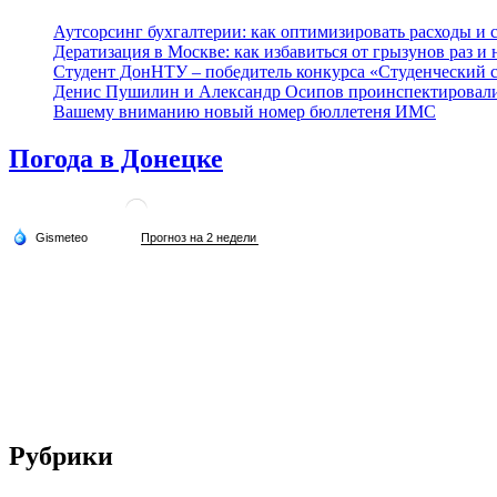
Аутсорсинг бухгалтерии: как оптимизировать расходы и с
Дератизация в Москве: как избавиться от грызунов раз и 
Студент ДонНТУ – победитель конкурса «Студенческий 
Денис Пушилин и Александр Осипов проинспектировали х
Вашему вниманию новый номер бюллетеня ИМС
Погода в Донецке
Рубрики