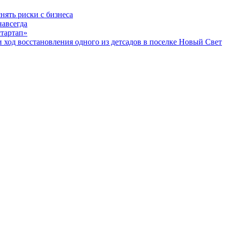
нять риски с бизнеса
навсегда
стартап»
од восстановления одного из детсадов в поселке Новый Свет