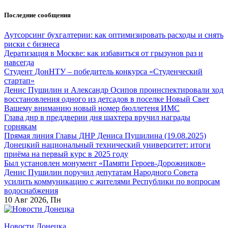
Перейти
Последние сообщения
к
содержанию
Аутсорсинг бухгалтерии: как оптимизировать расходы и снять
риски с бизнеса
Дератизация в Москве: как избавиться от грызунов раз и
навсегда
Студент ДонНТУ – победитель конкурса «Студенческий
стартап»
Денис Пушилин и Александр Осипов проинспектировали ход
восстановления одного из детсадов в поселке Новый Свет
Вашему вниманию новый номер бюллетеня ИМС
Глава днр в преддверии дня шахтера вручил награды
горнякам
Прямая линия Главы ДНР Дениса Пушилина (19.08.2025)
Донецкий национальный технический университет: итоги
приёма на первый курс в 2025 году
Был установлен монумент «Памяти Героев-Дорожников»
Денис Пушилин поручил депутатам Народного Совета
усилить коммуникацию с жителями Республики по вопросам
водоснабжения
10
Авг 2026, Пн
Новости Донецка