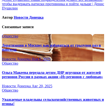
по
чтобы выдержать натиски противника и пойти дальше | Денис
записям
Пушилин
Автор
Новости Донецка
Связанные записи
Общество
Дератизация в Москве: как избавиться от грызунов раз и
навсегда
Новости Донецка
Ноя 6, 2025
Общество
Ольга Макеева передала детям ДНР игрушки от жителей
регионов России в рамках акции «Из регионов с любовью»
Новости Донецка
Авг 20, 2025
Общество
Уважаемые владельцы сельскохозяйственных животных и
птицы!