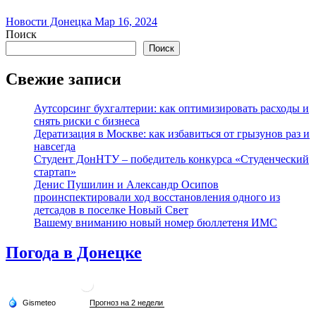
Новости Донецка
Мар 16, 2024
Поиск
Поиск
Свежие записи
Аутсорсинг бухгалтерии: как оптимизировать расходы и
снять риски с бизнеса
Дератизация в Москве: как избавиться от грызунов раз и
навсегда
Студент ДонНТУ – победитель конкурса «Студенческий
стартап»
Денис Пушилин и Александр Осипов
проинспектировали ход восстановления одного из
детсадов в поселке Новый Свет
Вашему вниманию новый номер бюллетеня ИМС
Погода в Донецке