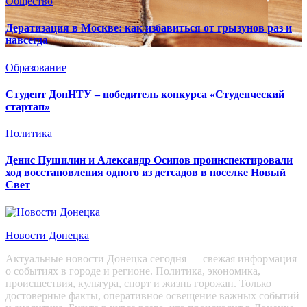
Общество
Дератизация в Москве: как избавиться от грызунов раз и
навсегда
Образование
Студент ДонНТУ – победитель конкурса «Студенческий
стартап»
Политика
Денис Пушилин и Александр Осипов проинспектировали
ход восстановления одного из детсадов в поселке Новый
Свет
Новости Донецка
Актуальные новости Донецка сегодня — свежая информация
о событиях в городе и регионе. Политика, экономика,
происшествия, культура, спорт и жизнь горожан. Только
достоверные факты, оперативное освещение важных событий