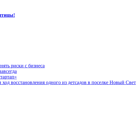
птицы!
нять риски с бизнеса
навсегда
стартап»
од восстановления одного из детсадов в поселке Новый Свет