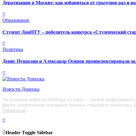
Дератизация в Москве: как избавиться от грызунов раз и на
Образование
Студент ДонНТУ – победитель конкурса «Студенческий ста
Политика
Денис Пушилин и Александр Осипов проинспектировали ход 
Новости Донецка
Актуальные новости Донецка сегодня — свежая информация о с
факты, оперативное освещение важных событий и аналитика. Б
Themeansar
.
Header Toggle Sidebar