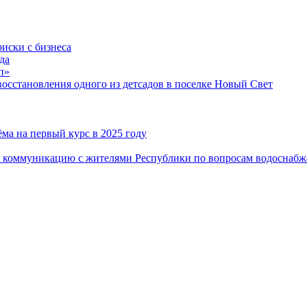
риски с бизнеса
да
п»
сстановления одного из детсадов в поселке Новый Свет
ма на первый курс в 2025 году
 коммуникацию с жителями Республики по вопросам водоснабж