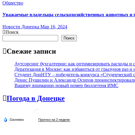
Общество
Уважаемые владельцы сельскохозяйственных животных и 
Новости Донецка
Мар 16, 2024
Поиск
Поиск
Свежие записи
Аутсорсинг бухгалтерии: как оптимизировать расходы и с
Дератизация в Москве: как избавиться от грызунов раз и 
Студент ДонНТУ – победитель конкурса «Студенческий 
Денис Пушилин и Александр Осипов проинспектировали х
Вашему вниманию новый номер бюллетеня ИМС
Погода в Донецке