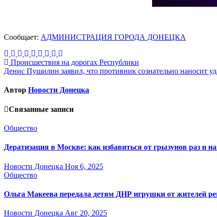
Сообщает:
АДМИНИСТРАЦИЯ ГОРОДА ДОНЕЦКА
Навигация
Происшествия на дорогах Республики
Денис Пушилин заявил, что противник сознательно наносит у
по
записям
Автор
Новости Донецка
Связанные записи
Общество
Дератизация в Москве: как избавиться от грызунов раз и на
Новости Донецка
Ноя 6, 2025
Общество
Ольга Макеева передала детям ДНР игрушки от жителей ре
Новости Донецка
Авг 20, 2025