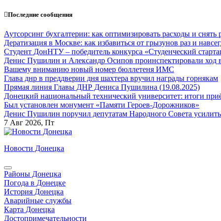
Перейти
Последние сообщения
к
содержанию
Аутсорсинг бухгалтерии: как оптимизировать расходы и снять 
Дератизация в Москве: как избавиться от грызунов раз и навсег
Студент ДонНТУ – победитель конкурса «Студенческий старта
Денис Пушилин и Александр Осипов проинспектировали ход во
Вашему вниманию новый номер бюллетеня ИМС
Глава днр в преддверии дня шахтера вручил награды горнякам
Прямая линия Главы ДНР Дениса Пушилина (19.08.2025)
Донецкий национальный технический университет: итоги приё
Был установлен монумент «Памяти Героев-Дорожников»
Денис Пушилин поручил депутатам Народного Совета усилить
7
Авг 2026, Пт
Новости Донецка
Районы Донецка
Погода в Донецке
История Донецка
Аварийные службы
Карта Донецка
Достопримечательности