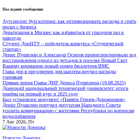
Перейти
Последние сообщения
к
содержанию
Аутсорсинг бухгалтерии: как оптимизировать расходы и снять
риски с бизнеса
Дератизация в Москве: как избавиться от грызунов раз и
навсегда
Студент ДонНТУ – победитель конкурса «Студенческий
стартап»
Денис Пушилин и Александр Осипов проинспектировали ход
восстановления одного из детсадов в поселке Новый Свет
Вашему вниманию новый номер бюллетеня ИМС
Глава днр в преддверии дня шахтера вручил награды
горнякам
Прямая линия Главы ДНР Дениса Пушилина (19.08.2025)
Донецкий национальный технический университет: итоги
приёма на первый курс в 2025 году
Был установлен монумент «Памяти Героев-Дорожников»
Денис Пушилин поручил депутатам Народного Совета
усилить коммуникацию с жителями Республики по вопросам
водоснабжения
7
Авг 2026, Пт
Новости Донецка