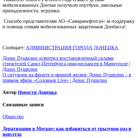
мобилизованных Дончан получили ноутбуки, школьные
принадлежности, игрушки.
Спасибо представителям АО «Самаранефтегаз» за поддержку
и помощь семьям мобилизованных защитников Донбасса!
Сообщает:
АДМИНИСТРАЦИЯ ГОРОДА ДОНЕЦКА
Навигация
Денис Пушилин осмотрел восстановленный силами
строителей Санкт-Петербурга онкодиспансер в Мариуполе |
по
Денис Пушилин
записям
О ситуации на фронте и мирной жизни: Денис Пушилин – в
прямом эфире «Соловьев Live» | Денис Пушилин
Автор
Новости Донецка
Связанные записи
Общество
Дератизация в Москве: как избавиться от грызунов раз и
навсегда