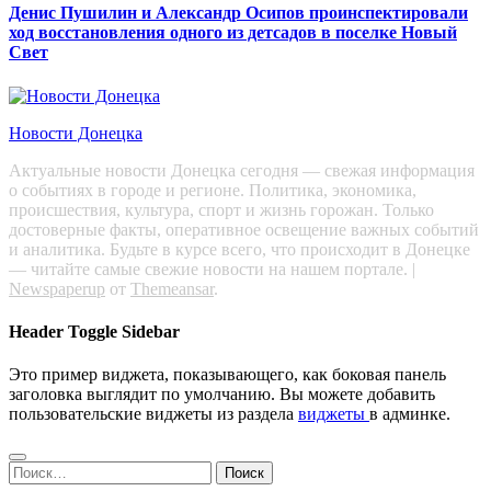
Денис Пушилин и Александр Осипов проинспектировали
ход восстановления одного из детсадов в поселке Новый
Свет
Новости Донецка
Актуальные новости Донецка сегодня — свежая информация
о событиях в городе и регионе. Политика, экономика,
происшествия, культура, спорт и жизнь горожан. Только
достоверные факты, оперативное освещение важных событий
и аналитика. Будьте в курсе всего, что происходит в Донецке
— читайте самые свежие новости на нашем портале.
|
Newspaperup
от
Themeansar
.
Header Toggle Sidebar
Это пример виджета, показывающего, как боковая панель
заголовка выглядит по умолчанию. Вы можете добавить
пользовательские виджеты из раздела
виджеты
в админке.
Найти: