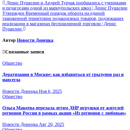
Навигация
Денис Пушилин и Андрей Турчак пообщались с учениками
и педагогами одной из мариупольских школ | Денис Пушилин
по
Утвержден Временный порядок оборота на единой
записям
таможенной территории подакцизных товаров, подлежащих
реализации в магазинах беспошлинной торговли | Денис
Пушилин
Автор
Новости Донецка
Связанные записи
Общество
Дератизация в Москве: как избавиться от грызунов раз и
навсегда
Новости Донецка
Ноя 6, 2025
Общество
Ольга Макеева передала детям ДНР игрушки от жителей
регионов России в рамках акции «Из регионов с любовью»
Новости Донецка
Авг 20, 2025
Общество