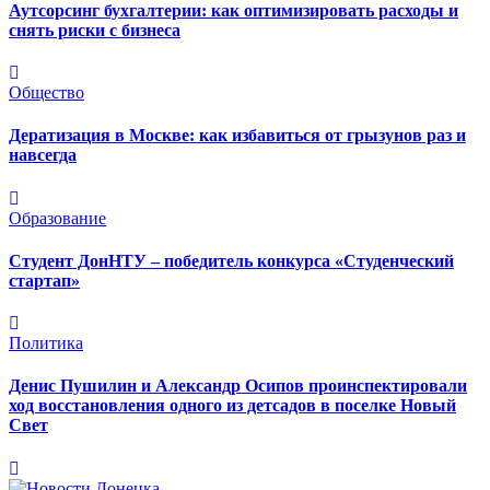
Аутсорсинг бухгалтерии: как оптимизировать расходы и
снять риски с бизнеса
Общество
Дератизация в Москве: как избавиться от грызунов раз и
навсегда
Образование
Студент ДонНТУ – победитель конкурса «Студенческий
стартап»
Политика
Денис Пушилин и Александр Осипов проинспектировали
ход восстановления одного из детсадов в поселке Новый
Свет