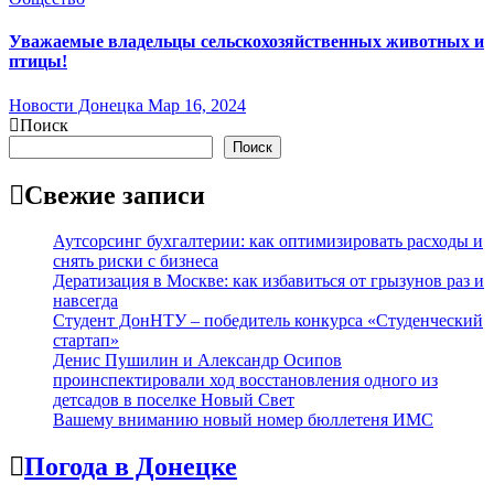
Уважаемые владельцы сельскохозяйственных животных и
птицы!
Новости Донецка
Мар 16, 2024
Поиск
Поиск
Свежие записи
Аутсорсинг бухгалтерии: как оптимизировать расходы и
снять риски с бизнеса
Дератизация в Москве: как избавиться от грызунов раз и
навсегда
Студент ДонНТУ – победитель конкурса «Студенческий
стартап»
Денис Пушилин и Александр Осипов
проинспектировали ход восстановления одного из
детсадов в поселке Новый Свет
Вашему вниманию новый номер бюллетеня ИМС
Погода в Донецке