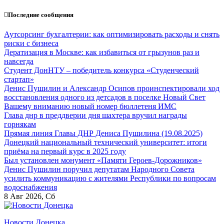
Перейти
Последние сообщения
к
содержанию
Аутсорсинг бухгалтерии: как оптимизировать расходы и снять
риски с бизнеса
Дератизация в Москве: как избавиться от грызунов раз и
навсегда
Студент ДонНТУ – победитель конкурса «Студенческий
стартап»
Денис Пушилин и Александр Осипов проинспектировали ход
восстановления одного из детсадов в поселке Новый Свет
Вашему вниманию новый номер бюллетеня ИМС
Глава днр в преддверии дня шахтера вручил награды
горнякам
Прямая линия Главы ДНР Дениса Пушилина (19.08.2025)
Донецкий национальный технический университет: итоги
приёма на первый курс в 2025 году
Был установлен монумент «Памяти Героев-Дорожников»
Денис Пушилин поручил депутатам Народного Совета
усилить коммуникацию с жителями Республики по вопросам
водоснабжения
8
Авг 2026, Сб
Новости Донецка