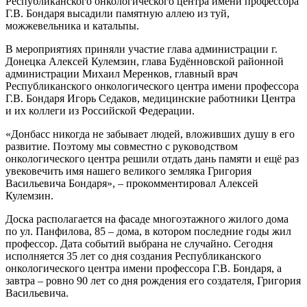
Республиканского онкологического центра имени профессора
Г.В. Бондаря высадили памятную аллею из туй,
можжевельника и катальпы.
В мероприятиях приняли участие глава администрации г.
Донецка Алексей Кулемзин, глава Будённовской районной
администрации Михаил Меренков, главный врач
Республиканского онкологического центра имени профессора
Г.В. Бондаря Игорь Седаков, медицинские работники Центра
и их коллеги из Российской Федерации.
«Донбасс никогда не забывает людей, вложивших душу в его
развитие. Поэтому мы совместно с руководством
онкологического центра решили отдать дань памяти и ещё раз
увековечить имя нашего великого земляка Григория
Васильевича Бондаря», – прокомментировал Алексей
Кулемзин.
Доска располагается на фасаде многоэтажного жилого дома
по ул. Панфилова, 85 – дома, в котором последние годы жил
профессор. Дата событий выбрана не случайно. Сегодня
исполняется 35 лет со дня создания Республиканского
онкологического центра имени профессора Г.В. Бондаря, а
завтра – ровно 90 лет со дня рождения его создателя, Григория
Васильевича.