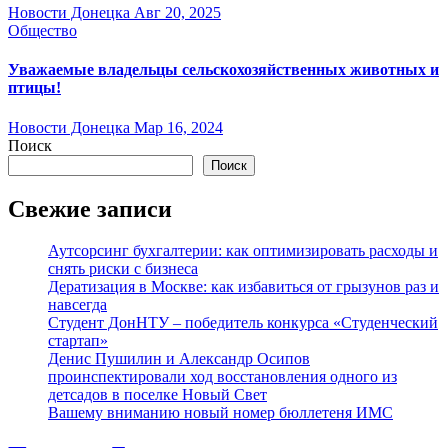
Новости Донецка
Авг 20, 2025
Общество
Уважаемые владельцы сельскохозяйственных животных и
птицы!
Новости Донецка
Мар 16, 2024
Поиск
Поиск
Свежие записи
Аутсорсинг бухгалтерии: как оптимизировать расходы и
снять риски с бизнеса
Дератизация в Москве: как избавиться от грызунов раз и
навсегда
Студент ДонНТУ – победитель конкурса «Студенческий
стартап»
Денис Пушилин и Александр Осипов
проинспектировали ход восстановления одного из
детсадов в поселке Новый Свет
Вашему вниманию новый номер бюллетеня ИМС