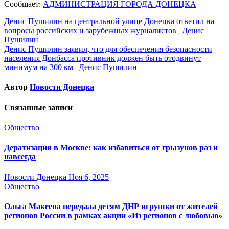
Сообщает:
АДМИНИСТРАЦИЯ ГОРОДА ДОНЕЦКА
Навигация
Денис Пушилин на центральной улице Донецка ответил на
вопросы российских и зарубежных журналистов | Денис
по
Пушилин
записям
Денис Пушилин заявил, что для обеспечения безопасности
населения Донбасса противник должен быть отодвинут
минимум на 300 км | Денис Пушилин
Автор
Новости Донецка
Связанные записи
Общество
Дератизация в Москве: как избавиться от грызунов раз и
навсегда
Новости Донецка
Ноя 6, 2025
Общество
Ольга Макеева передала детям ДНР игрушки от жителей
регионов России в рамках акции «Из регионов с любовью»