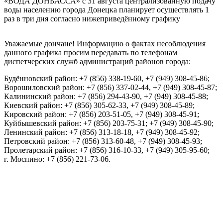
«ВОДА ДОНБАССА» с 31 августа централизованную подачу
воды населению города Донецка планирует осуществлять 1
раз в три дня согласно нижеприведённому графику
Уважаемые дончане! Информацию о фактах несоблюдения
данного графика просим передавать по телефонам
диспетчерских служб администраций районов города:
Будённовский район: +7 (856) 338-19-60, +7 (949) 308-45-86;
Ворошиловский район: +7 (856) 337-02-44, +7 (949) 308-45-87;
Калининский район: +7 (856) 294-43-90, +7 (949) 308-45-88;
Киевский район: +7 (856) 305-62-33, +7 (949) 308-45-89;
Кировский район: +7 (856) 203-51-05, +7 (949) 308-45-91;
Куйбышевский район: +7 (856) 203-75-31; +7 (949) 308-45-90;
Ленинский район: +7 (856) 313-18-18, +7 (949) 308-45-92;
Петровский район: +7 (856) 313-60-48, +7 (949) 308-45-93;
Пролетарский район: +7 (856) 316-10-33, +7 (949) 305-95-60;
г. Моспино: +7 (856) 221-73-06.