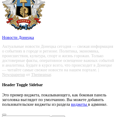
Новости Донецка
Актуальные новости Донецка сегодня — свежая информация
о событиях в городе и регионе. Политика, экономика,
происшествия, культура, спорт и жизнь горожан. Только
достоверные факты, оперативное освещение важных событий
и аналитика. Будьте в курсе всего, что происходит в Донецке
— читайте самые свежие новости на нашем портале.
|
Newspaperup
от
Themeansar
.
Header Toggle Sidebar
Это пример виджета, показывающего, как боковая панель
заголовка выглядит по умолчанию. Вы можете добавить
пользовательские виджеты из раздела
виджеты
в админке.