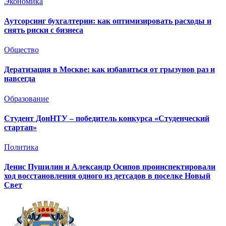
Экономика
Аутсорсинг бухгалтерии: как оптимизировать расходы и
снять риски с бизнеса
Общество
Дератизация в Москве: как избавиться от грызунов раз и
навсегда
Образование
Студент ДонНТУ – победитель конкурса «Студенческий
стартап»
Политика
Денис Пушилин и Александр Осипов проинспектировали
ход восстановления одного из детсадов в поселке Новый
Свет