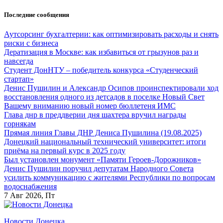
Перейти
Последние сообщения
к
содержанию
Аутсорсинг бухгалтерии: как оптимизировать расходы и снять
риски с бизнеса
Дератизация в Москве: как избавиться от грызунов раз и
навсегда
Студент ДонНТУ – победитель конкурса «Студенческий
стартап»
Денис Пушилин и Александр Осипов проинспектировали ход
восстановления одного из детсадов в поселке Новый Свет
Вашему вниманию новый номер бюллетеня ИМС
Глава днр в преддверии дня шахтера вручил награды
горнякам
Прямая линия Главы ДНР Дениса Пушилина (19.08.2025)
Донецкий национальный технический университет: итоги
приёма на первый курс в 2025 году
Был установлен монумент «Памяти Героев-Дорожников»
Денис Пушилин поручил депутатам Народного Совета
усилить коммуникацию с жителями Республики по вопросам
водоснабжения
7
Авг 2026, Пт
Новости Донецка