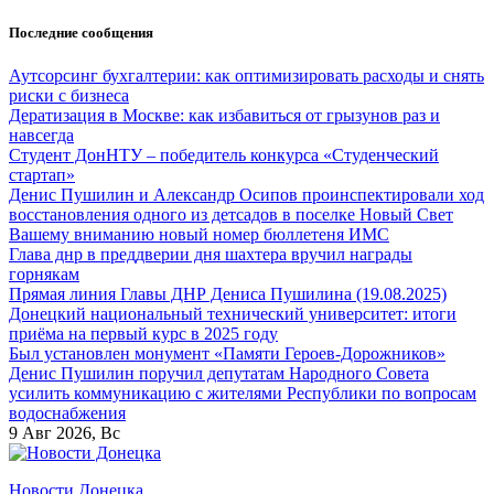
Перейти
Последние сообщения
к
содержанию
Аутсорсинг бухгалтерии: как оптимизировать расходы и снять
риски с бизнеса
Дератизация в Москве: как избавиться от грызунов раз и
навсегда
Студент ДонНТУ – победитель конкурса «Студенческий
стартап»
Денис Пушилин и Александр Осипов проинспектировали ход
восстановления одного из детсадов в поселке Новый Свет
Вашему вниманию новый номер бюллетеня ИМС
Глава днр в преддверии дня шахтера вручил награды
горнякам
Прямая линия Главы ДНР Дениса Пушилина (19.08.2025)
Донецкий национальный технический университет: итоги
приёма на первый курс в 2025 году
Был установлен монумент «Памяти Героев-Дорожников»
Денис Пушилин поручил депутатам Народного Совета
усилить коммуникацию с жителями Республики по вопросам
водоснабжения
9
Авг 2026, Вс
Новости Донецка