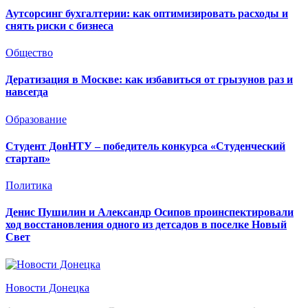
Аутсорсинг бухгалтерии: как оптимизировать расходы и
снять риски с бизнеса
Общество
Дератизация в Москве: как избавиться от грызунов раз и
навсегда
Образование
Студент ДонНТУ – победитель конкурса «Студенческий
стартап»
Политика
Денис Пушилин и Александр Осипов проинспектировали
ход восстановления одного из детсадов в поселке Новый
Свет
Новости Донецка