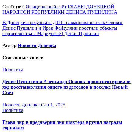
Сообщает:
Официальный сайт ГЛАВЫ ДОНЕЦКОЙ
НАРОДНОЙ РЕСПУБЛИКИ ДЕНИСА ПУШИЛИНА
Навигация
В Донецке в результате ДТП травмированы пять человек
Денис Пушилин и Ирек Файзуллин посетили объекты
по
строительства в Мариуполе | Денис Пушилин
записям
Автор
Новости Донецка
Связанные записи
Политика
Денис Пушилин и Александр Осипов проинспектировали
ход восстановления одного из детсадов в поселке Новый
Свет
Новости Донецка
Сен 1, 2025
Политика
Глава днр в преддверии дня шахтера вручил награды
горнякам