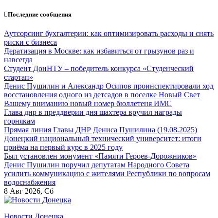
Перейти
Последние сообщения
к
содержанию
Аутсорсинг бухгалтерии: как оптимизировать расходы и снять
риски с бизнеса
Дератизация в Москве: как избавиться от грызунов раз и
навсегда
Студент ДонНТУ – победитель конкурса «Студенческий
стартап»
Денис Пушилин и Александр Осипов проинспектировали ход
восстановления одного из детсадов в поселке Новый Свет
Вашему вниманию новый номер бюллетеня ИМС
Глава днр в преддверии дня шахтера вручил награды
горнякам
Прямая линия Главы ДНР Дениса Пушилина (19.08.2025)
Донецкий национальный технический университет: итоги
приёма на первый курс в 2025 году
Был установлен монумент «Памяти Героев-Дорожников»
Денис Пушилин поручил депутатам Народного Совета
усилить коммуникацию с жителями Республики по вопросам
водоснабжения
8
Авг 2026, Сб
Новости Донецка