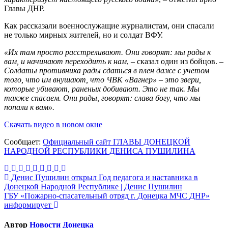
Главы ДНР.
Как рассказали военнослужащие журналистам, они спасали
не только мирных жителей, но и солдат ВФУ.
«Их там просто расстреливают. Они говорят: мы рады к
вам, и начинают переходить к нам
, – сказал один из бойцов. –
Солдаты противника рады сдаться в плен даже с учетом
того, что им внушают, что ЧВК «Вагнер» – это звери,
которые убивают, раненых добивают. Это не так. Мы
также спасаем. Они рады, говорят: слава богу, что мы
попали к вам».
Скачать видео в новом окне
Сообщает:
Официальный сайт ГЛАВЫ ДОНЕЦКОЙ
НАРОДНОЙ РЕСПУБЛИКИ ДЕНИСА ПУШИЛИНА
Навигация
Денис Пушилин открыл Год педагога и наставника в
Донецкой Народной Республике | Денис Пушилин
по
ГБУ «Пожарно-спасательный отряд г. Донецка МЧС ДНР»
записям
информирует
Автор
Новости Донецка