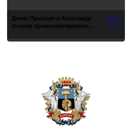
Денис Пушилин и Александр
Осипов проинспектировали
ход восстановления одного из
детсадов в поселке Новый
Свет