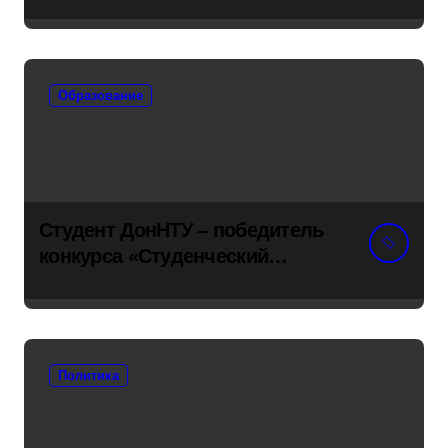
навсегда
Образование
Студент ДонНТУ – победитель
конкурса «Студенческий
стартап»
Политика