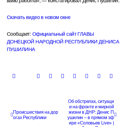
вами работа»
, — констатировал Денис Пушилин.
Скачать видео в новом окне
Сообщает:
Официальный сайт ГЛАВЫ
ДОНЕЦКОЙ НАРОДНОЙ РЕСПУБЛИКИ ДЕНИСА
ПУШИЛИНА
Н
Об обстрелах, ситуаци
и на фронте и мирной
а
Происшествия на дор
жизни в ДНР: Денис П
в
огах Республики
ушилин – в прямом эф
ире «Соловьев Live» |