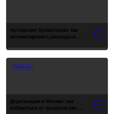
Аутсорсинг бухгалтерии: как
оптимизировать расходы и
снять риски с бизнеса
Общество
Дератизация в Москве: как
избавиться от грызунов раз и