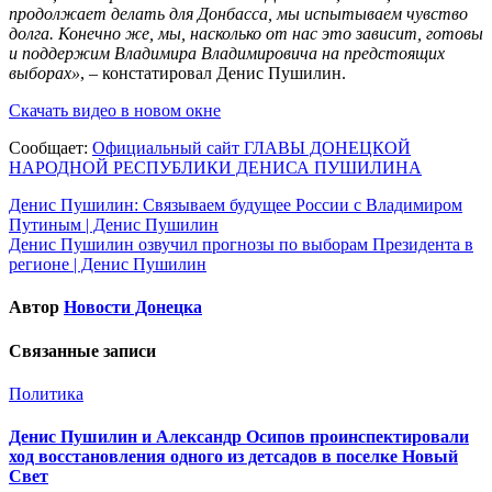
продолжает делать для Донбасса, мы испытываем чувство
долга. Конечно же, мы, насколько от нас это зависит, готовы
и поддержим Владимира Владимировича на предстоящих
выборах»
, ‒ констатировал Денис Пушилин.
Скачать видео в новом окне
Сообщает:
Официальный сайт ГЛАВЫ ДОНЕЦКОЙ
НАРОДНОЙ РЕСПУБЛИКИ ДЕНИСА ПУШИЛИНА
Навигация
Денис Пушилин: Связываем будущее России с Владимиром
Путиным | Денис Пушилин
по
Денис Пушилин озвучил прогнозы по выборам Президента в
записям
регионе | Денис Пушилин
Автор
Новости Донецка
Связанные записи
Политика
Денис Пушилин и Александр Осипов проинспектировали
ход восстановления одного из детсадов в поселке Новый
Свет