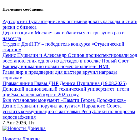
Перейти
Последние сообщения
к
содержанию
Аутсорсинг бухгалтерии: как оптимизировать расходы и снять
риски с бизнеса
Дератизация в Москве: как избавиться от грызунов раз и
навсегда
Студент ДонНТУ – победитель конкурса «Студенческий
стартап»
Денис Пушилин и Александр Осипов проинспектировали ход
восстановления одного из детсадов в поселке Новый Свет
Вашему вниманию новый номер бюллетеня ИМС
Глава днр в преддверии дня шахтера вручил награды
горнякам
Прямая линия Главы ДНР Дениса Пушилина (19.08.2025)
Донецкий национальный технический университет: итоги
приёма на первый курс в 2025 году
Был установлен монумент «Памяти Героев-Дорожников»
Денис Пушилин поручил депутатам Народного Совета
усилить коммуникацию с жителями Республики по вопросам
водоснабжения
7
Авг 2026, Пт
Новости Донецка