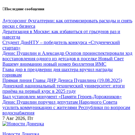
Перейти
Последние сообщения
к
содержанию
Аутсорсинг бухгалтерии: как оптимизировать расходы и снять
риски с бизнеса
Дератизация в Москве: как избавиться от грызунов раз и
навсегда
Студент ДонНТУ – победитель конкурса «Студенческий
стартап»
Денис Пушилин и Александр Осипов проинспектировали ход
восстановления одного из детсадов в поселке Новый Свет
Вашему вниманию новый номер бюллетеня ИМС
Глава днр в преддверии дня шахтера вручил награды
горнякам
Прямая линия Главы ДНР Дениса Пушилина (19.08.2025)
Донецкий национальный технический университет: итоги
приёма на первый курс в 2025 году
Был установлен монумент «Памяти Героев-Дорожников»
Денис Пушилин поручил депутатам Народного Совета
усилить коммуникацию с жителями Республики по вопросам
водоснабжения
7
Авг 2026, Пт
Новости Донецка