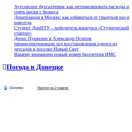
Аутсорсинг бухгалтерии: как оптимизировать расходы и
снять риски с бизнеса
Дератизация в Москве: как избавиться от грызунов раз и
навсегда
Студент ДонНТУ – победитель конкурса «Студенческий
стартап»
Денис Пушилин и Александр Осипов
проинспектировали ход восстановления одного из
детсадов в поселке Новый Свет
Вашему вниманию новый номер бюллетеня ИМС
Погода в Донецке