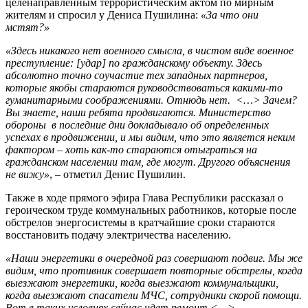
целенаправленным террористическим актом по мирным
жителям и спросил у Дениса Пушилина:
«За что они
мстят?»
«Здесь никакого нет военного смысла, в чистом виде военное
преступление: [удар] по гражданскому объекту. Здесь
абсолютно точно соучастие тех западных партнеров,
которые якобы стараются руководствоваться какими-то
гуманитарными соображениями. Отнюдь нет. <…>
Зачем?
Вы знаете, наши ребята продвигаются. Министерство
обороны в последние дни докладывало об определенных
успехах в продвижении, и мы видим, что это является неким
фактором – хоть как-то стараются отыграться на
гражданском населении там, где могут. Другого объяснения
не вижу»
, – отметил Денис Пушилин.
Также в ходе прямого эфира Глава Республики рассказал о
героическом труде коммунальных работников, которые после
обстрелов энергосистемы в кратчайшие сроки стараются
восстановить подачу электричества населению.
«Наши энергетики в очередной раз совершают подвиг. Мы же
видим, что противник совершает повторные обстрелы, когда
выезжают энергетики, когда выезжают коммунальщики,
когда выезжают спасатели МЧС, сотрудники скорой помощи.
Вот в таких условиях сейчас идет ремонт.<…>