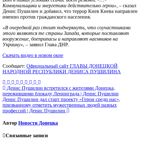
Коммунальщики и энергетики действительно герои»,
– сказал
Денис Пушилин и добавил, что террор Киев Киева направлен
именно против гражданского населения.
«В очередной раз стоит подчеркнуть, что соучастниками
этого являются те страны Запада, которые поставляют
вооружение, боеприпасы и направляют наемников на
Украину»
, – заявил Глава ДНР.
Скачать видео в новом окне
Сообщает:
Официальный сайт ГЛАВЫ ДОНЕЦКОЙ
НАРОДНОЙ РЕСПУБЛИКИ ДЕНИСА ПУШИЛИНА
Навигация
Денис Пушилин встретился с жителями Донецка,
пережившими блокаду Ленинграда | Денис Пушилин
по
Денис Пушилин дал старт проекту «Герои среди нас»,
записям
призванному отметить мужественных людей разных
профессий | Денис Пушилин
Автор
Новости Донецка
Связанные записи