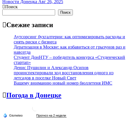
Новости Донецка
Авг 26, 2025
Поиск
Поиск
Свежие записи
Аутсорсинг бухгалтерии: как оптимизировать расходы и
снять риски с бизнеса
Дератизация в Москве: как избавиться от грызунов раз и
навсегда
Студент ДонНТУ – победитель конкурса «Студенческий
стартап»
Денис Пушилин и Александр Осипов
проинспектировали ход восстановления одного из
детсадов в поселке Новый Свет
Вашему вниманию новый номер бюллетеня ИМС
Погода в Донецке