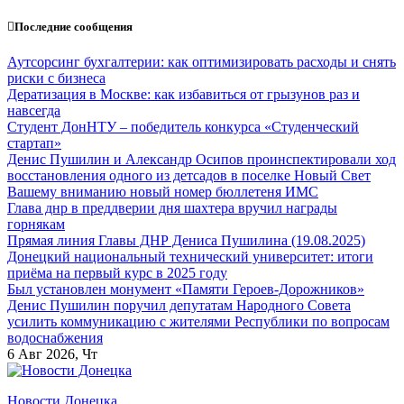
Перейти
Последние сообщения
к
содержанию
Аутсорсинг бухгалтерии: как оптимизировать расходы и снять
риски с бизнеса
Дератизация в Москве: как избавиться от грызунов раз и
навсегда
Студент ДонНТУ – победитель конкурса «Студенческий
стартап»
Денис Пушилин и Александр Осипов проинспектировали ход
восстановления одного из детсадов в поселке Новый Свет
Вашему вниманию новый номер бюллетеня ИМС
Глава днр в преддверии дня шахтера вручил награды
горнякам
Прямая линия Главы ДНР Дениса Пушилина (19.08.2025)
Донецкий национальный технический университет: итоги
приёма на первый курс в 2025 году
Был установлен монумент «Памяти Героев-Дорожников»
Денис Пушилин поручил депутатам Народного Совета
усилить коммуникацию с жителями Республики по вопросам
водоснабжения
6
Авг 2026, Чт
Новости Донецка