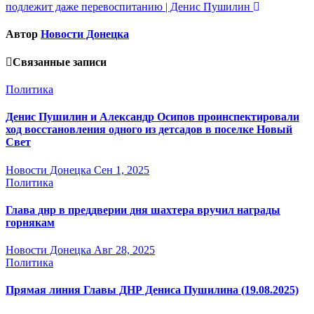
записям
подлежит даже перевоспитанию | Денис Пушилин
Автор
Новости Донецка
Связанные записи
Политика
Денис Пушилин и Александр Осипов проинспектировали
ход восстановления одного из детсадов в поселке Новый
Свет
Новости Донецка
Сен 1, 2025
Политика
Глава днр в преддверии дня шахтера вручил награды
горнякам
Новости Донецка
Авг 28, 2025
Политика
Прямая линия Главы ДНР Дениса Пушилина (19.08.2025)