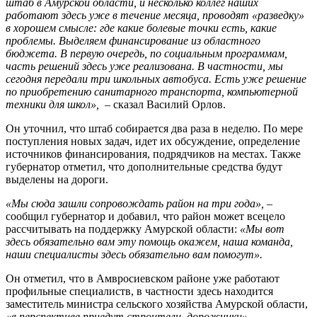
штаб в Амурской области, и несколько коллег наших
работают здесь уже в течение месяца, проводят «разведку»
в хорошем смысле: где какие болевые точки есть, какие
проблемы. Выделяем финансирование из областного
бюджета. В первую очередь, по социальным программам,
часть решений здесь уже реализована. В частности, мы
сегодня передали три школьных автобуса. Есть уже решение
по приобретению санитарного транспорта, компьютерной
техники для школ»,
– сказал Василий Орлов.
Он уточнил, что штаб собирается два раза в неделю. По мере
поступления новых задач, идет их обсуждение, определение
источников финансирования, подрядчиков на местах. Также
губернатор отметил, что дополнительные средства будут
выделены на дороги.
«Мы сюда зашли сопровождать район на три года», –
сообщил губернатор и добавил, что район может всецело
рассчитывать на поддержку Амурской области:
«Мы вот
здесь обязательно вам эту помощь окажем, наша команда,
наши специалисты здесь обязательно вам помогут».
Он отметил, что в Амвросиевском районе уже работают
профильные специалиств, в частности здесь находится
заместитель министра сельского хозяйства Амурской области,
«в перспективе приедут строители, дорожники».