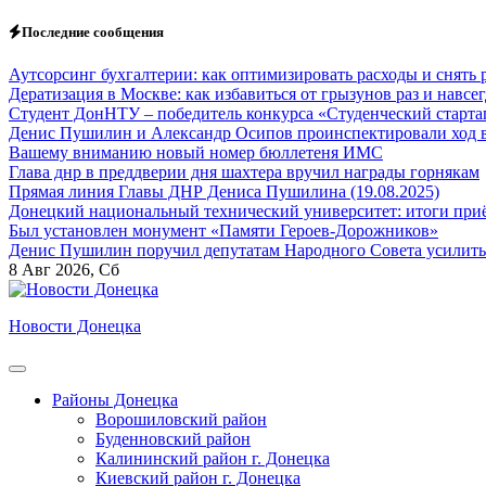
Перейти
Последние сообщения
к
содержанию
Аутсорсинг бухгалтерии: как оптимизировать расходы и снять 
Дератизация в Москве: как избавиться от грызунов раз и навсег
Студент ДонНТУ – победитель конкурса «Студенческий старта
Денис Пушилин и Александр Осипов проинспектировали ход во
Вашему вниманию новый номер бюллетеня ИМС
Глава днр в преддверии дня шахтера вручил награды горнякам
Прямая линия Главы ДНР Дениса Пушилина (19.08.2025)
Донецкий национальный технический университет: итоги приё
Был установлен монумент «Памяти Героев-Дорожников»
Денис Пушилин поручил депутатам Народного Совета усилить
8
Авг 2026, Сб
Новости Донецка
Районы Донецка
Ворошиловский район
Буденновский район
Калининский район г. Донецка
Киевский район г. Донецка