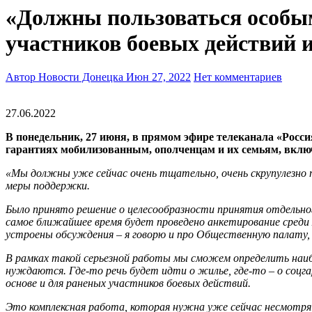
«Должны пользоваться особы
участников боевых действий и
Автор Новости Донецка
Июн 27, 2022
Нет комментариев
27.06.2022
В понедельник, 27 июня, в прямом эфире телеканала «Росс
гарантиях мобилизованным, ополченцам и их семьям, вкл
«Мы должны уже сейчас очень тщательно, очень скрупулезно п
меры поддержки.
Было принято решение о целесообразности принятия отдельног
самое ближайшее время будет проведено анкетирование среди 
устроены обсуждения – я говорю и про Общественную палату, 
В рамках такой серьезной работы мы сможем определить наиб
нуждаются. Где-то речь будет идти о жилье, где-то – о соц
основе и для раненых участников боевых действий.
Это комплексная работа, которая нужна уже сейчас несмотря 