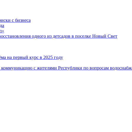
риски с бизнеса
да
п»
сстановления одного из детсадов в поселке Новый Свет
ма на первый курс в 2025 году
 коммуникацию с жителями Республики по вопросам водоснабж