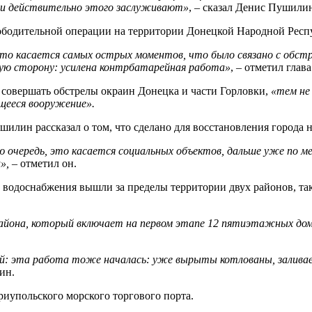
ни действительно этого заслуживают»
, – сказал Денис Пушили
свободительной операции на территории Донецкой Народной Респ
то касается самых острых моментов, что было связано с обстре
шую сторону: усилена контрбатарейная работа»
, – отметил глава
 совершать обстрелы окраин Донецка и части Горловки,
«тем не
щееся вооружение».
илин рассказал о том, что сделано для восстановления города 
ю очередь, это касается социальных объектов, дальше уже по м
»,
– отметил он.
водоснабжения вышли за пределы территории двух районов, та
района, который включает на первом этапе 12 пятиэтажных д
: эта работа тоже началась: уже вырыты котлованы, заливает
ин.
иупольского морского торгового порта.