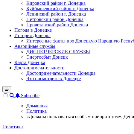
Кировский район г. Донецка
Куйбышевский район г. Донецка
Ленинский район г. Донецка
Петровский район Донецка
Пролетарский район Донецка
Погода в Донецке
История Донецка
Интересные факты про Донецкую Народную Респу
Аварийные службы
ДИСПЕТЧЕРСКИЕ СЛУЖБЫ
Энергосбыт Донецк
Карта Донецка
Достопримечательности
Достопримечательности Донецка
Что посмотреть в Донецке
Subscribe
Домашняя
Политика
«Должны пользоваться особым приоритетом»: Дени
Политика