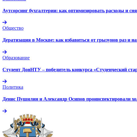
Аутсорсинг бухгалтерии: как оптимизировать расходы и сня
Общество
Дератизация в Москве: как избавиться от грызунов раз и на
Образование
Студент ДонНТУ – победитель конкурса «Студенческий ста
Политика
Денис Пушилин и Александр Осипов проинспектировали ход 