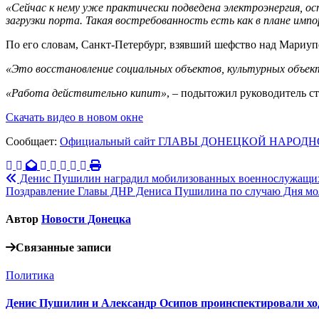
«Сейчас к нему уже практически подведена электроэнергия, 
загрузки порта. Такая востребованность есть как в плане импо
По его словам, Санкт-Петербург, взявший шефство над Мариуп
«Это восстановление социальных объектов, культурных объект
«Работа действительно кипит»
, – подытожил руководитель с
Скачать видео в новом окне
Сообщает:
Официальный сайт ГЛАВЫ ДОНЕЦКОЙ НАРО
Навигация
Денис Пушилин наградил мобилизованных военнослужащи
Поздравление Главы ДНР Дениса Пушилина по случаю Дня мо
по
записям
Автор
Новости Донецка
Связанные записи
Политика
Денис Пушилин и Александр Осипов проинспектировали ход 