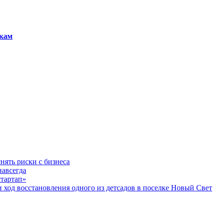
якам
нять риски с бизнеса
навсегда
стартап»
од восстановления одного из детсадов в поселке Новый Свет