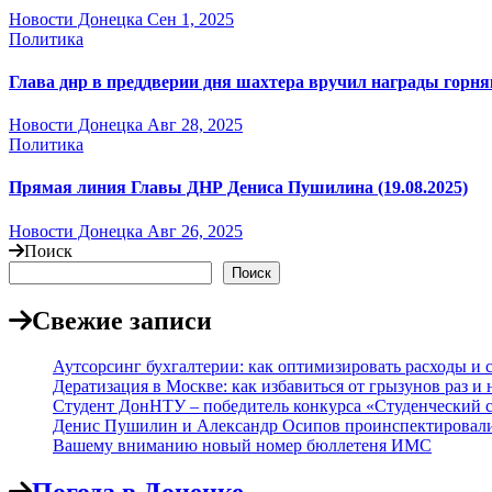
Новости Донецка
Сен 1, 2025
Политика
Глава днр в преддверии дня шахтера вручил награды горн
Новости Донецка
Авг 28, 2025
Политика
Прямая линия Главы ДНР Дениса Пушилина (19.08.2025)
Новости Донецка
Авг 26, 2025
Поиск
Поиск
Свежие записи
Аутсорсинг бухгалтерии: как оптимизировать расходы и с
Дератизация в Москве: как избавиться от грызунов раз и 
Студент ДонНТУ – победитель конкурса «Студенческий 
Денис Пушилин и Александр Осипов проинспектировали х
Вашему вниманию новый номер бюллетеня ИМС