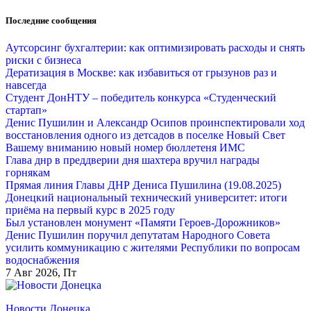
Перейти
Последние сообщения
к
содержанию
Аутсорсинг бухгалтерии: как оптимизировать расходы и снять
риски с бизнеса
Дератизация в Москве: как избавиться от грызунов раз и
навсегда
Студент ДонНТУ – победитель конкурса «Студенческий
стартап»
Денис Пушилин и Александр Осипов проинспектировали ход
восстановления одного из детсадов в поселке Новый Свет
Вашему вниманию новый номер бюллетеня ИМС
Глава днр в преддверии дня шахтера вручил награды
горнякам
Прямая линия Главы ДНР Дениса Пушилина (19.08.2025)
Донецкий национальный технический университет: итоги
приёма на первый курс в 2025 году
Был установлен монумент «Памяти Героев-Дорожников»
Денис Пушилин поручил депутатам Народного Совета
усилить коммуникацию с жителями Республики по вопросам
водоснабжения
7
Авг 2026, Пт
Новости Донецка