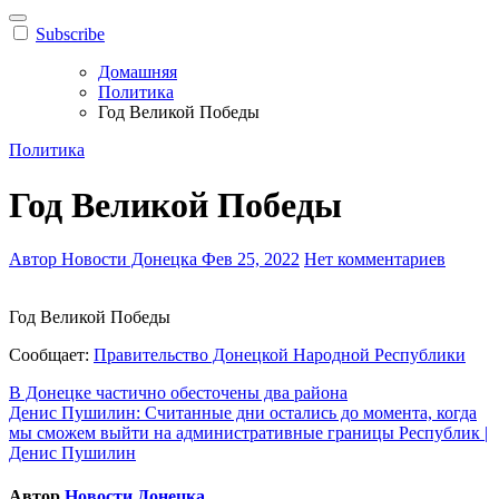
Subscribe
Домашняя
Политика
Год Великой Победы
Политика
Год Великой Победы
Автор Новости Донецка
Фев 25, 2022
Нет комментариев
Год Великой Победы
Сообщает:
Правительство Донецкой Народной Республики
Навигация
В Донецке частично обесточены два района
Денис Пушилин: Считанные дни остались до момента, когда
по
мы сможем выйти на административные границы Республик |
записям
Денис Пушилин
Автор
Новости Донецка