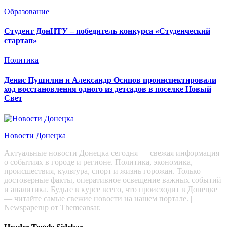
Образование
Студент ДонНТУ – победитель конкурса «Студенческий
стартап»
Политика
Денис Пушилин и Александр Осипов проинспектировали
ход восстановления одного из детсадов в поселке Новый
Свет
Новости Донецка
Актуальные новости Донецка сегодня — свежая информация
о событиях в городе и регионе. Политика, экономика,
происшествия, культура, спорт и жизнь горожан. Только
достоверные факты, оперативное освещение важных событий
и аналитика. Будьте в курсе всего, что происходит в Донецке
— читайте самые свежие новости на нашем портале.
|
Newspaperup
от
Themeansar
.