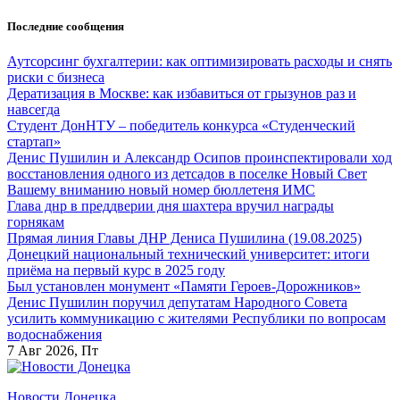
Перейти
Последние сообщения
к
содержанию
Аутсорсинг бухгалтерии: как оптимизировать расходы и снять
риски с бизнеса
Дератизация в Москве: как избавиться от грызунов раз и
навсегда
Студент ДонНТУ – победитель конкурса «Студенческий
стартап»
Денис Пушилин и Александр Осипов проинспектировали ход
восстановления одного из детсадов в поселке Новый Свет
Вашему вниманию новый номер бюллетеня ИМС
Глава днр в преддверии дня шахтера вручил награды
горнякам
Прямая линия Главы ДНР Дениса Пушилина (19.08.2025)
Донецкий национальный технический университет: итоги
приёма на первый курс в 2025 году
Был установлен монумент «Памяти Героев-Дорожников»
Денис Пушилин поручил депутатам Народного Совета
усилить коммуникацию с жителями Республики по вопросам
водоснабжения
7
Авг 2026, Пт
Новости Донецка