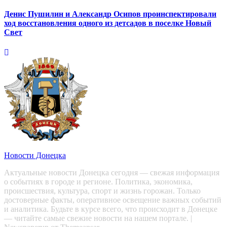
Денис Пушилин и Александр Осипов проинспектировали
ход восстановления одного из детсадов в поселке Новый
Свет
Новости Донецка
Актуальные новости Донецка сегодня — свежая информация
о событиях в городе и регионе. Политика, экономика,
происшествия, культура, спорт и жизнь горожан. Только
достоверные факты, оперативное освещение важных событий
и аналитика. Будьте в курсе всего, что происходит в Донецке
— читайте самые свежие новости на нашем портале.
|