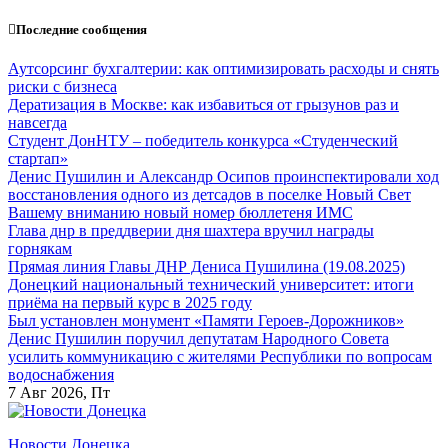
Перейти
Последние сообщения
к
содержанию
Аутсорсинг бухгалтерии: как оптимизировать расходы и снять
риски с бизнеса
Дератизация в Москве: как избавиться от грызунов раз и
навсегда
Студент ДонНТУ – победитель конкурса «Студенческий
стартап»
Денис Пушилин и Александр Осипов проинспектировали ход
восстановления одного из детсадов в поселке Новый Свет
Вашему вниманию новый номер бюллетеня ИМС
Глава днр в преддверии дня шахтера вручил награды
горнякам
Прямая линия Главы ДНР Дениса Пушилина (19.08.2025)
Донецкий национальный технический университет: итоги
приёма на первый курс в 2025 году
Был установлен монумент «Памяти Героев-Дорожников»
Денис Пушилин поручил депутатам Народного Совета
усилить коммуникацию с жителями Республики по вопросам
водоснабжения
7
Авг 2026, Пт
Новости Донецка