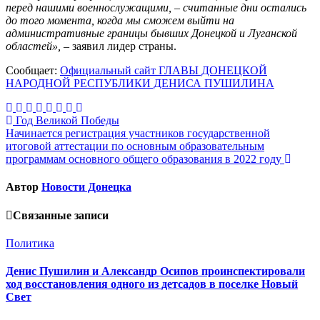
перед нашими военнослужащими, – считанные дни остались
до того момента, когда мы сможем выйти на
административные границы бывших Донецкой и Луганской
областей»,
– заявил лидер страны.
Сообщает:
Официальный сайт ГЛАВЫ ДОНЕЦКОЙ
НАРОДНОЙ РЕСПУБЛИКИ ДЕНИСА ПУШИЛИНА
Навигация
Год Великой Победы
Начинается регистрация участников государственной
по
итоговой аттестации по основным образовательным
записям
программам основного общего образования в 2022 году
Автор
Новости Донецка
Связанные записи
Политика
Денис Пушилин и Александр Осипов проинспектировали
ход восстановления одного из детсадов в поселке Новый
Свет