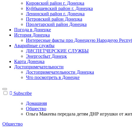
Кировский район г. Донецка
Куйбышевский район г. Донецка
Ленинский район г. Донецка
Петровский район Донецка
Пролетарский район Донецка
Погода в Донецке
История Донецка
Интересные факты про Донецкую Народную Респу
Аварийные службы
ДИСПЕТЧЕРСКИЕ СЛУЖБЫ
Энергосбыт Донецк
Карта Донецка
Достопримечательности
Достопримечательности Донецка
Что посмотреть в Донецке
Subscribe
Домашняя
Общество
Ольга Макеева передала детям ДНР игрушки от жит
Общество