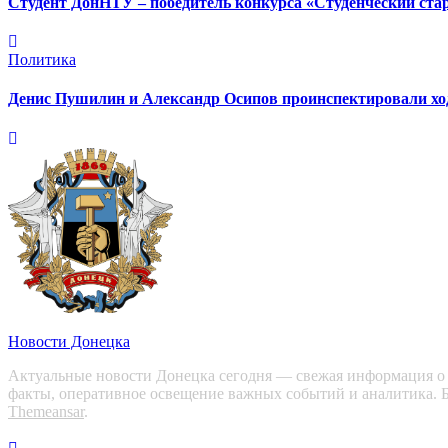
Студент ДонНТУ – победитель конкурса «Студенческий ста
Политика
Денис Пушилин и Александр Осипов проинспектировали ход 
Новости Донецка
Актуальные новости Донецка сегодня — свежая информация о с
факты, оперативное освещение важных событий и аналитика. Б
Themeansar
.