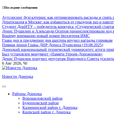
Перейти
Последние сообщения
к
содержанию
Аутсорсинг бухгалтерии: как оптимизировать расходы и снять 
Дератизация в Москве: как избавиться от грызунов раз и навсег
Студент ДонНТУ – победитель конкурса «Студенческий старта
Денис Пушилин и Александр Осипов проинспектировали ход во
Вашему вниманию новый номер бюллетеня ИМС
Глава днр в преддверии дня шахтера вручил награды горнякам
Прямая линия Главы ДНР Дениса Пушилина (19.08.2025)
Донецкий национальный технический университет: итоги приё
Был установлен монумент «Памяти Героев-Дорожников»
Денис Пушилин поручил депутатам Народного Совета усилить
6
Авг 2026, Чт
Новости Донецка
Районы Донецка
Ворошиловский район
Буденновский район
Калининский район г. Донецка
Киевский район г. Донецка