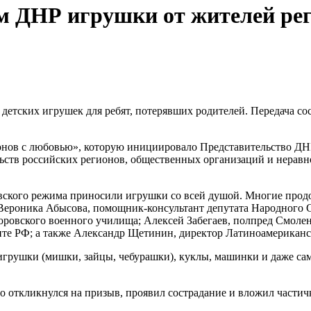
м ДНР игрушки от жителей рег
онов с любовью», которую инициировало Представительство ДНР
ьств российских регионов, общественных организаций и неравн
вского режима приносили игрушки со всей душой. Многие прод
 Вероника Абысова, помощник-консультант депутата Народного
оровского военного училища; Алексей Забегаев, полпред Смоле
енте РФ; а также Александр Щетинин, директор Латиноамерикан
грушки (мишки, зайцы, чебурашки), куклы, машинки и даже сам
то откликнулся на призыв, проявил сострадание и вложил части