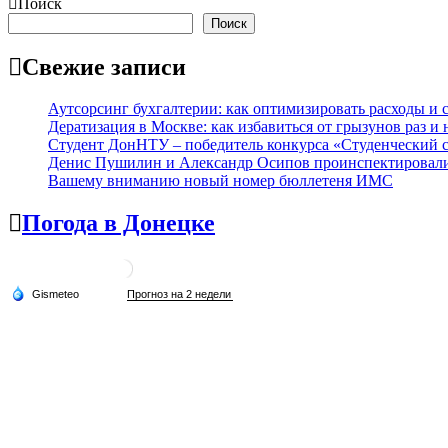
Поиск
Поиск
Свежие записи
Аутсорсинг бухгалтерии: как оптимизировать расходы и с
Дератизация в Москве: как избавиться от грызунов раз и 
Студент ДонНТУ – победитель конкурса «Студенческий 
Денис Пушилин и Александр Осипов проинспектировали х
Вашему вниманию новый номер бюллетеня ИМС
Погода в Донецке