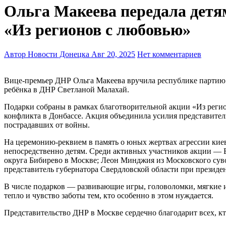
Ольга Макеева передала детя
«Из регионов с любовью»
Автор Новости Донецка
Авг 20, 2025
Нет комментариев
Вице-премьер ДНР Ольга Макеева вручила республике партию детских игрушек для ребят, потерявших родителей. Передача состоялась в ходе рабочей встречи с Уполномоченным по правам
ребёнка в ДНР Светланой Малахай.
Подарки собраны в рамках благотворительной акции «Из реги
конфликта в Донбассе. Акция объединила усилия представител
пострадавших от войны.
На церемонию-реквием в память о юных жертвах агрессии кие
непосредственно детям. Среди активных участников акции —
округа Бибирево в Москве; Леон Минджия из Московского сув
представитель губернатора Свердловской области при презид
В числе подарков — развивающие игры, головоломки, мягкие и
тепло и чувство заботы тем, кто особенно в этом нуждается.
Представительство ДНР в Москве сердечно благодарит всех, к