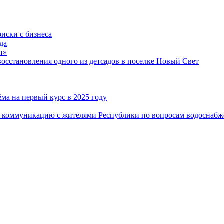
риски с бизнеса
да
п»
сстановления одного из детсадов в поселке Новый Свет
ма на первый курс в 2025 году
 коммуникацию с жителями Республики по вопросам водоснабж