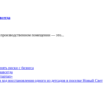
всегда
в производственном помещении — это...
нять риски с бизнеса
навсегда
стартап»
од восстановления одного из детсадов в поселке Новый Свет