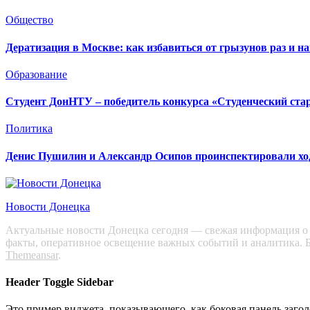
Общество
Дератизация в Москве: как избавиться от грызунов раз и на
Образование
Студент ДонНТУ – победитель конкурса «Студенческий ста
Политика
Денис Пушилин и Александр Осипов проинспектировали ход 
Новости Донецка
Актуальные новости Донецка сегодня — свежая информация о с
факты, оперативное освещение важных событий и аналитика. Б
Themeansar
.
Header Toggle Sidebar
Это пример виджета, показывающего, как боковая панель заго