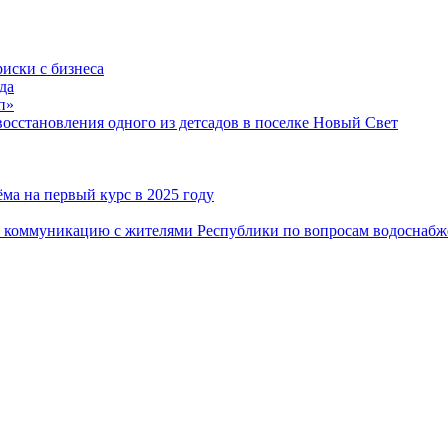
риски с бизнеса
да
п»
сстановления одного из детсадов в поселке Новый Свет
ма на первый курс в 2025 году
 коммуникацию с жителями Республики по вопросам водоснабж