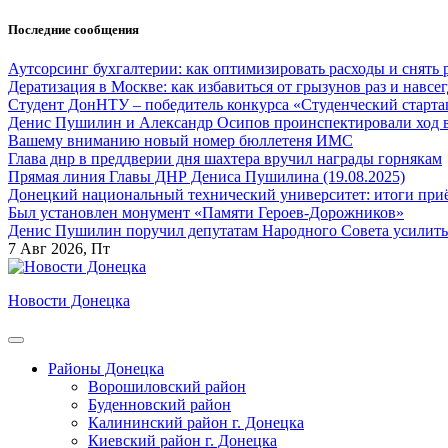
Перейти
Последние сообщения
к
содержанию
Аутсорсинг бухгалтерии: как оптимизировать расходы и снять 
Дератизация в Москве: как избавиться от грызунов раз и навсег
Студент ДонНТУ – победитель конкурса «Студенческий старта
Денис Пушилин и Александр Осипов проинспектировали ход во
Вашему вниманию новый номер бюллетеня ИМС
Глава днр в преддверии дня шахтера вручил награды горнякам
Прямая линия Главы ДНР Дениса Пушилина (19.08.2025)
Донецкий национальный технический университет: итоги приё
Был установлен монумент «Памяти Героев-Дорожников»
Денис Пушилин поручил депутатам Народного Совета усилить
7
Авг 2026, Пт
Новости Донецка
Районы Донецка
Ворошиловский район
Буденновский район
Калининский район г. Донецка
Киевский район г. Донецка