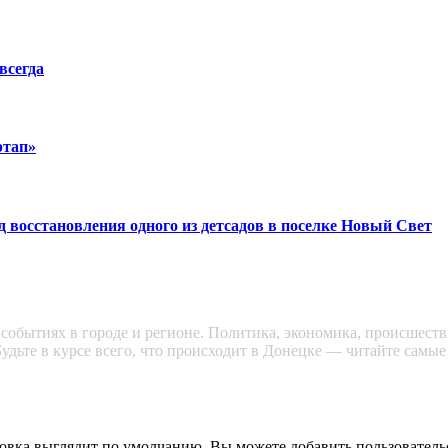
всегда
ртап»
восстановления одного из детсадов в поселке Новый Свет
обытиях в городе и регионе. Политика, экономика, происшестви
удьте в курсе всего, что происходит в Донецке — читайте самые
ловка выглядит по умолчанию. Вы можете добавить пользователь