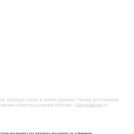
я, культура, спорт и жизнь горожан. Только достоверные
 свежие новости на нашем портале.
|
Newspaperup
от
ские виджеты из раздела
виджеты
в админке.