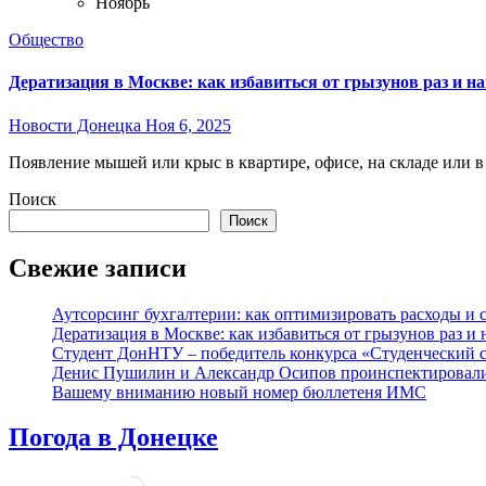
Ноябрь
Общество
Дератизация в Москве: как избавиться от грызунов раз и на
Новости Донецка
Ноя 6, 2025
Появление мышей или крыс в квартире, офисе, на складе или 
Поиск
Поиск
Свежие записи
Аутсорсинг бухгалтерии: как оптимизировать расходы и с
Дератизация в Москве: как избавиться от грызунов раз и 
Студент ДонНТУ – победитель конкурса «Студенческий 
Денис Пушилин и Александр Осипов проинспектировали х
Вашему вниманию новый номер бюллетеня ИМС
Погода в Донецке