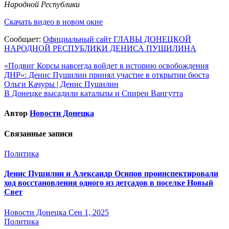
Народной Республики
Скачать видео в новом окне
Сообщает:
Официальный сайт ГЛАВЫ ДОНЕЦКОЙ
НАРОДНОЙ РЕСПУБЛИКИ ДЕНИСА ПУШИЛИНА
Навигация
«Подвиг Корсы навсегда войдет в историю освобождения
ДНР»: Денис Пушилин принял участие в открытии бюста
по
Ольги Качуры | Денис Пушилин
записям
В Донецке высадили катальпы и Спиреи Вангутта
Автор
Новости Донецка
Связанные записи
Политика
Денис Пушилин и Александр Осипов проинспектировали
ход восстановления одного из детсадов в поселке Новый
Свет
Новости Донецка
Сен 1, 2025
Политика