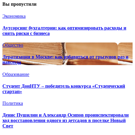
Вы пропустили
Экономика
Аутсорсинг бухгалтерии: как оптимизировать расходы и
снять риски с бизнеса
Общество
Дератизация в Москве: как избавиться от грызунов раз и
навсегда
Образование
Студент ДонНТУ – победитель конкурса «Студенческий
стартап»
Политика
Денис Пушилин и Александр Осипов проинспектировали
ход восстановления одного из детсадов в поселке Новый
Свет