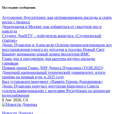
Перейти
Последние сообщения
к
содержанию
Аутсорсинг бухгалтерии: как оптимизировать расходы и снять
риски с бизнеса
Дератизация в Москве: как избавиться от грызунов раз и
навсегда
Студент ДонНТУ – победитель конкурса «Студенческий
стартап»
Денис Пушилин и Александр Осипов проинспектировали ход
восстановления одного из детсадов в поселке Новый Свет
Вашему вниманию новый номер бюллетеня ИМС
Глава днр в преддверии дня шахтера вручил награды
горнякам
Прямая линия Главы ДНР Дениса Пушилина (19.08.2025)
Донецкий национальный технический университет: итоги
приёма на первый курс в 2025 году
Был установлен монумент «Памяти Героев-Дорожников»
Денис Пушилин поручил депутатам Народного Совета
усилить коммуникацию с жителями Республики по вопросам
водоснабжения
8
Авг 2026, Сб
Новости Донецка