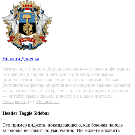
Новости Донецка
Актуальные новости Донецка сегодня — свежая информация
о событиях в городе и регионе. Политика, экономика,
происшествия, культура, спорт и жизнь горожан. Только
достоверные факты, оперативное освещение важных событий
и аналитика. Будьте в курсе всего, что происходит в Донецке
— читайте самые свежие новости на нашем портале.
|
Newspaperup
от
Themeansar
.
Header Toggle Sidebar
Это пример виджета, показывающего, как боковая панель
заголовка выглядит по умолчанию. Вы можете добавить