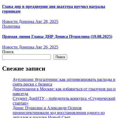
Глава днр в преддверии дня шахтера вручил награды
горнякам
Новости Донецка
Авг 28, 2025
Политика
Прямая линия Главы ДНР Дениса Пушилина (19.08.2025)
Новости Донецка
Авг 26, 2025
Поиск
Поиск
Свежие записи
Аутсорсинг бухгалтерии: как оптимизировать расходы и
снять риски с бизнеса
Дератизация в Москве: как избавиться от грызунов раз и
навсегда
Студент ДонНТУ – победитель конкурса «Студенческий
стартап»
Денис Пушилин и Александр Осипов
проинспектировали ход восстановления одного из
детсадов в поселке Новый Свет