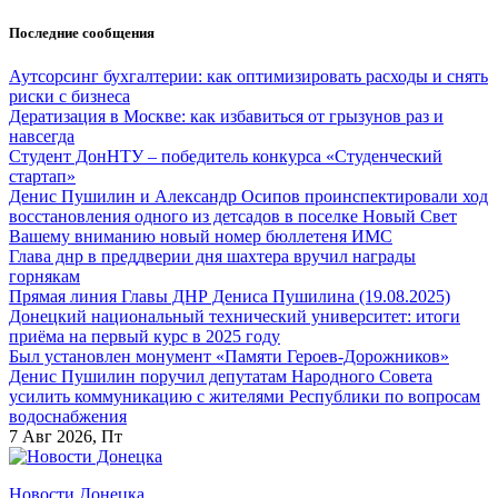
Перейти
Последние сообщения
к
содержанию
Аутсорсинг бухгалтерии: как оптимизировать расходы и снять
риски с бизнеса
Дератизация в Москве: как избавиться от грызунов раз и
навсегда
Студент ДонНТУ – победитель конкурса «Студенческий
стартап»
Денис Пушилин и Александр Осипов проинспектировали ход
восстановления одного из детсадов в поселке Новый Свет
Вашему вниманию новый номер бюллетеня ИМС
Глава днр в преддверии дня шахтера вручил награды
горнякам
Прямая линия Главы ДНР Дениса Пушилина (19.08.2025)
Донецкий национальный технический университет: итоги
приёма на первый курс в 2025 году
Был установлен монумент «Памяти Героев-Дорожников»
Денис Пушилин поручил депутатам Народного Совета
усилить коммуникацию с жителями Республики по вопросам
водоснабжения
7
Авг 2026, Пт
Новости Донецка