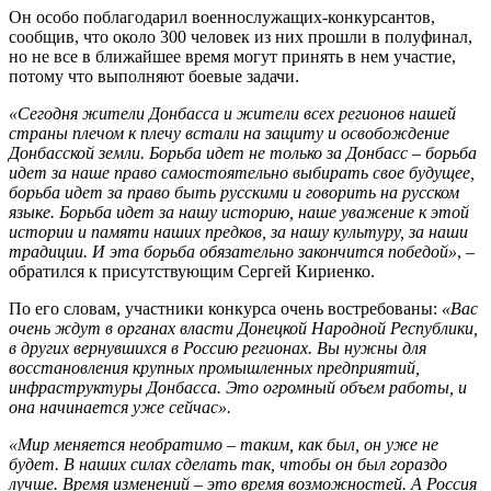
Он особо поблагодарил военнослужащих-конкурсантов,
сообщив, что около 300 человек из них прошли в полуфинал,
но не все в ближайшее время могут принять в нем участие,
потому что выполняют боевые задачи.
«Сегодня жители Донбасса и жители всех регионов нашей
страны плечом к плечу встали на защиту и освобождение
Донбасской земли. Борьба идет не только за Донбасс – борьба
идет за наше право самостоятельно выбирать свое будущее,
борьба идет за право быть русскими и говорить на русском
языке. Борьба идет за нашу историю, наше уважение к этой
истории и памяти наших предков, за нашу культуру, за наши
традиции. И эта борьба обязательно закончится победой»
, –
обратился к присутствующим Сергей Кириенко.
По его словам, участники конкурса очень востребованы:
«Вас
очень ждут в органах власти Донецкой Народной Республики,
в других вернувшихся в Россию регионах. Вы нужны для
восстановления крупных промышленных предприятий,
инфраструктуры Донбасса. Это огромный объем работы, и
она начинается уже сейчас».
«Мир меняется необратимо – таким, как был, он уже не
будет. В наших силах сделать так, чтобы он был гораздо
лучше. Время изменений – это время возможностей. А Россия