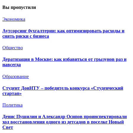
Вы пропустили
Экономика
Аутсорсинг бухгалтерии: как оптимизировать расходы и
снять риски с бизнеса
Общество
Дератизация в Москве: как избавиться от грызунов раз и
навсегда
Образование
Студент ДонНТУ – победитель конкурса «Студенческий
стартап»
Политика
Денис Пушилин и Александр Осипов проинспектировали
ход восстановления одного из детсадов в поселке Новый
Свет