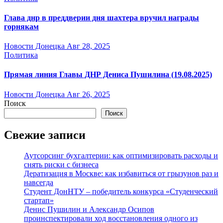
Глава днр в преддверии дня шахтера вручил награды
горнякам
Новости Донецка
Авг 28, 2025
Политика
Прямая линия Главы ДНР Дениса Пушилина (19.08.2025)
Новости Донецка
Авг 26, 2025
Поиск
Поиск
Свежие записи
Аутсорсинг бухгалтерии: как оптимизировать расходы и
снять риски с бизнеса
Дератизация в Москве: как избавиться от грызунов раз и
навсегда
Студент ДонНТУ – победитель конкурса «Студенческий
стартап»
Денис Пушилин и Александр Осипов
проинспектировали ход восстановления одного из