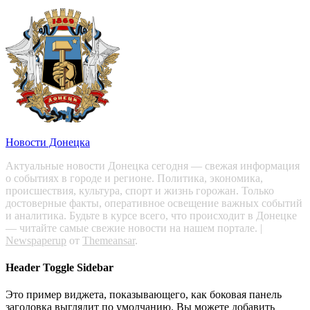
Новости Донецка
Актуальные новости Донецка сегодня — свежая информация
о событиях в городе и регионе. Политика, экономика,
происшествия, культура, спорт и жизнь горожан. Только
достоверные факты, оперативное освещение важных событий
и аналитика. Будьте в курсе всего, что происходит в Донецке
— читайте самые свежие новости на нашем портале.
|
Newspaperup
от
Themeansar
.
Header Toggle Sidebar
Это пример виджета, показывающего, как боковая панель
заголовка выглядит по умолчанию. Вы можете добавить