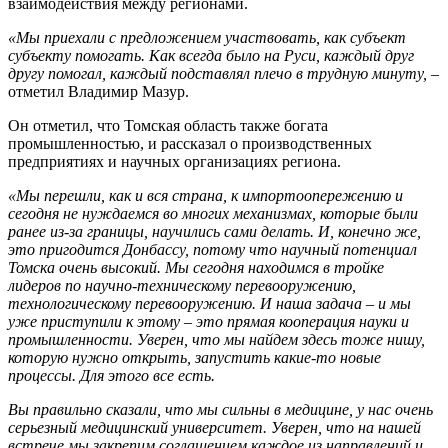
взаимодействия между регионами.
«Мы приехали с предложением участвовать, как субъект
субъекту помогать. Как всегда было на Руси, каждый друг
другу помогал, каждый подставлял плечо в трудную минуту,
–
отметил Владимир Мазур.
Он отметил, что Томская область также богата
промышленностью, и рассказал о производственных
предприятиях и научных организациях региона.
«Мы перешли, как и вся страна, к импортоопережению и
сегодня не нуждаемся во многих механизмах, которые были
ранее из-за границы, научились сами делать. И, конечно же,
это пригодится Донбассу, потому что научный потенциал
Томска очень высокий. Мы сегодня находимся в тройке
лидеров по научно-техническому перевооружению,
технологическому перевооружению. И наша задача – и мы
уже приступили к этому – это прямая кооперация науки и
промышленности. Уверен, что мы найдем здесь тоже нишу,
которую нужно открыть, запустить какие-то новые
процессы. Для этого все есть.
Вы правильно сказали, что мы сильны в медицине, у нас очень
серьезный медицинский университет. Уверен, что на нашей
встрече мы закрепим соглашением каждое из направлений и