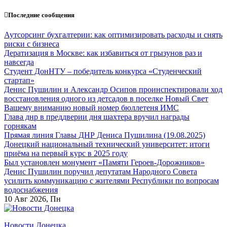
Перейти
Последние сообщения
к
содержанию
Аутсорсинг бухгалтерии: как оптимизировать расходы и снять
риски с бизнеса
Дератизация в Москве: как избавиться от грызунов раз и
навсегда
Студент ДонНТУ – победитель конкурса «Студенческий
стартап»
Денис Пушилин и Александр Осипов проинспектировали ход
восстановления одного из детсадов в поселке Новый Свет
Вашему вниманию новый номер бюллетеня ИМС
Глава днр в преддверии дня шахтера вручил награды
горнякам
Прямая линия Главы ДНР Дениса Пушилина (19.08.2025)
Донецкий национальный технический университет: итоги
приёма на первый курс в 2025 году
Был установлен монумент «Памяти Героев-Дорожников»
Денис Пушилин поручил депутатам Народного Совета
усилить коммуникацию с жителями Республики по вопросам
водоснабжения
10
Авг 2026, Пн
Новости Донецка