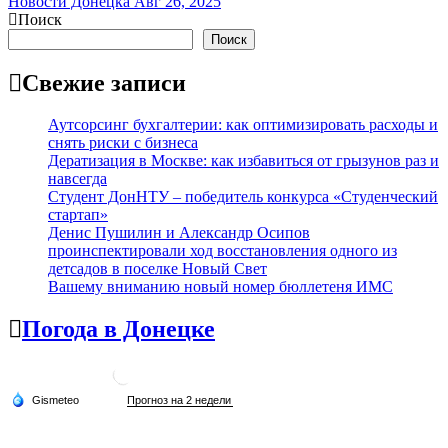
Новости Донецка
Авг 26, 2025
Поиск
Поиск
Свежие записи
Аутсорсинг бухгалтерии: как оптимизировать расходы и
снять риски с бизнеса
Дератизация в Москве: как избавиться от грызунов раз и
навсегда
Студент ДонНТУ – победитель конкурса «Студенческий
стартап»
Денис Пушилин и Александр Осипов
проинспектировали ход восстановления одного из
детсадов в поселке Новый Свет
Вашему вниманию новый номер бюллетеня ИМС
Погода в Донецке