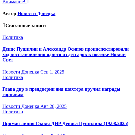
Внимание!
по
записям
Автор
Новости Донецка
Связанные записи
Политика
Денис Пушилин и Александр Осипов проинспектировали
ход восстановления одного из детсадов в поселке Новый
Свет
Новости Донецка
Сен 1, 2025
Политика
Глава днр в преддверии дня шахтера вручил награды
горнякам
Новости Донецка
Авг 28, 2025
Политика
Прямая линия Главы ДНР Дениса Пушилина (19.08.2025)