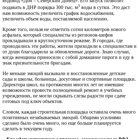
водовод «Дон – Северский Донец». Его запуск позволит
3
подавать в ДНР порядка 300 тыс. м
воды в сутки. Это даст
нам возможность увеличить график водоснабжения,
увеличить объем воды, поставляемой населению.
Кроме того, нельзя не отметить сотни километров нового
асфальта, который специалисты из регионов-шефов
прокладывали в круглосуточном режиме. В городах, где
проводились эти работы, жители приходили к специалистам и
от души благодарили за обновленные дороги. Знаю случаи,
когда женщины приносили с собой домашние пироги и еду в
знак признательности бригадам.
Не меньше эмоций вызывали и восстановленные детские
сады и школы, больницы, досуговые и спортивные площадки.
Директора школ, на протяжении многих лет не имевшие
возможности провести полноценный ремонт в учебных
учреждениях, не могли скрывать слезы радости при сдаче
готовых под ключ объектов.
Словом, каждая строительная площадка оставила очень много
позитивных незабываемых эмоций. Общими усилиями
сделано было очень много, но еще больше планируется
сделать в текущем году.