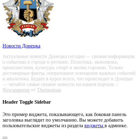
Новости Донецка
Актуальные новости Донецка сегодня — свежая информация
о событиях в городе и регионе. Политика, экономика,
происшествия, культура, спорт и жизнь горожан. Только
достоверные факты, оперативное освещение важных событий
и аналитика. Будьте в курсе всего, что происходит в Донецке
— читайте самые свежие новости на нашем портале.
|
Newspaperup
от
Themeansar
.
Header Toggle Sidebar
Это пример виджета, показывающего, как боковая панель
заголовка выглядит по умолчанию. Вы можете добавить
пользовательские виджеты из раздела
виджеты
в админке.