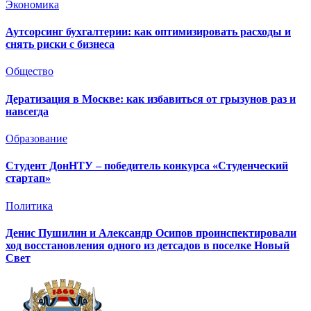
Экономика
Аутсорсинг бухгалтерии: как оптимизировать расходы и
снять риски с бизнеса
Общество
Дератизация в Москве: как избавиться от грызунов раз и
навсегда
Образование
Студент ДонНТУ – победитель конкурса «Студенческий
стартап»
Политика
Денис Пушилин и Александр Осипов проинспектировали
ход восстановления одного из детсадов в поселке Новый
Свет