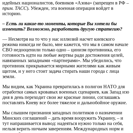
идейных националистов, боевиков «Азова» (запрещен в РФ –
прим. ТАСС
). Убежден, эта военная операция войдет в
историю.
– Есть ли какие-то моменты, которые Вы хотели бы
изменить? Возможно, разработать другую стратегию?
—
Несмотря на то что у нас иллюзий насчет киевского
режима никогда не было, мне кажется, что мы в самом начале
СВО недооценили только одно – цинизм противника, его
готовность идти на любые жертвы ради достижения целей,
навязанных западными «партнерами». Мы убедились, что
противник прикрывается мирными жителями как живым
щитом, и у него стоит задача стирать наши города с лица
земли.
Мы видим, как Украина превратилась в полигон НАТО для
отработки самых кровавых военных сценариев, как Запад изо
дня в день переходит свои же красные линии, соглашаясь
поставлять Киеву все более тяжелое и дальнобойное оружие.
Мы слышим признания западных политиков о назначении
Минских соглашений – дать время вооружить Украину, – и
тут напрашивается вывод: надеяться нужно только на себя,
нельзя верить ничьим заверениям. Международных норм и