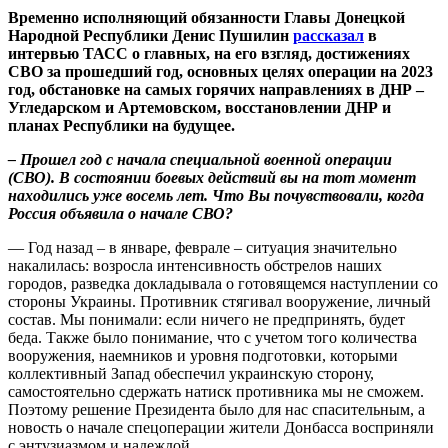
Временно исполняющий обязанности Главы Донецкой
Народной Республики Денис Пушилин
рассказал
в
интервью ТАСС о главных, на его взгляд, достижениях
СВО за прошедший год, основных целях операции на 2023
год, обстановке на самых горячих направлениях в ДНР –
Угледарском и Артемовском, восстановлении ДНР и
планах Республики на будущее.
– Прошел год с начала специальной военной операции
(СВО). В состоянии боевых действий вы на тот момент
находились уже восемь лет. Что Вы почувствовали, когда
Россия объявила о начале СВО?
—
Год назад – в январе, феврале – ситуация значительно
накалилась: возросла интенсивность обстрелов наших
городов, разведка докладывала о готовящемся наступлении со
стороны Украины. Противник стягивал вооружение, личный
состав. Мы понимали: если ничего не предпринять, будет
беда. Также было понимание, что с учетом того количества
вооружения, наемников и уровня подготовки, которыми
коллективный Запад обеспечил украинскую сторону,
самостоятельно сдержать натиск противника мы не сможем.
Поэтому решение Президента было для нас спасительным, а
новость о начале спецоперации жители Донбасса восприняли
с энтузиазмом и надеждой.