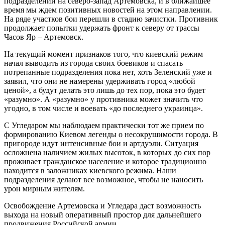
подразделений на северо-запад Артемовска, и в ближайшее
время мы ждем позитивных новостей на этом направлении.
На ряде участков бои перешли в стадию зачистки. Противник
продолжает попытки удержать фронт к северу от трассы
Часов Яр – Артемовск.
На текущий момент признаков того, что киевский режим
начал выводить из города своих боевиков и спасать
потрепанные подразделения пока нет, хоть Зеленский уже и
заявил, что они не намерены удерживать город «любой
ценой», а будут делать это лишь до тех пор, пока это будет
«разумно». А «разумно» у противника может значить что
угодно, в том числе и воевать «до последнего украинца».
С Угледаром мы наблюдаем практически тот же прием по
формированию Киевом легенды о несокрушимости города. В
пригороде идут интенсивные бои и артдуэли. Ситуация
осложнена наличием жилых высоток, в которых до сих пор
проживает гражданское население и которое традиционно
находится в заложниках киевского режима. Наши
подразделения делают все возможное, чтобы не наносить
урон мирным жителям.
Освобождение Артемовска и Угледара даст возможность
выхода на новый оперативный простор для дальнейшего
продвижения Российской армии.