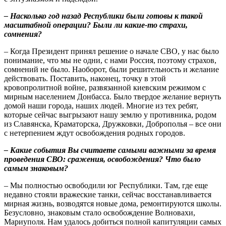
– Насколько год назад Республики были готовы к такой
масштабной операции? Были ли какие-то страхи,
сомнения?
– Когда Президент принял решение о начале СВО, у нас было
понимание, что мы не одни, с нами Россия, поэтому страхов,
сомнений не было. Наоборот, были решительность и желание
действовать. Поставить, наконец, точку в этой
кровопролитной войне, развязанной киевским режимом с
мирным населением Донбасса. Было твердое желание вернуть
домой наши города, наших людей. Многие из тех ребят,
которые сейчас выгрызают нашу землю у противника, родом
из Славянска, Краматорска, Дружковки, Доброполья – все они
с нетерпением ждут освобождения родных городов.
– Какие события Вы считаете самыми важными за время
проведения СВО: сражения, освобождения? Что было
самым знаковым?
–
Мы полностью освободили юг Республики. Там, где еще
недавно стояли вражеские танки, сейчас восстанавливается
мирная жизнь, возводятся новые дома, ремонтируются школы.
Безусловно, знаковым стало освобождение Волновахи,
Мариуполя. Нам удалось добиться полной капитуляции самых