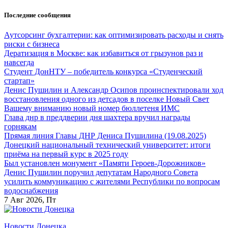
Перейти
Последние сообщения
к
содержанию
Аутсорсинг бухгалтерии: как оптимизировать расходы и снять
риски с бизнеса
Дератизация в Москве: как избавиться от грызунов раз и
навсегда
Студент ДонНТУ – победитель конкурса «Студенческий
стартап»
Денис Пушилин и Александр Осипов проинспектировали ход
восстановления одного из детсадов в поселке Новый Свет
Вашему вниманию новый номер бюллетеня ИМС
Глава днр в преддверии дня шахтера вручил награды
горнякам
Прямая линия Главы ДНР Дениса Пушилина (19.08.2025)
Донецкий национальный технический университет: итоги
приёма на первый курс в 2025 году
Был установлен монумент «Памяти Героев-Дорожников»
Денис Пушилин поручил депутатам Народного Совета
усилить коммуникацию с жителями Республики по вопросам
водоснабжения
7
Авг 2026, Пт
Новости Донецка