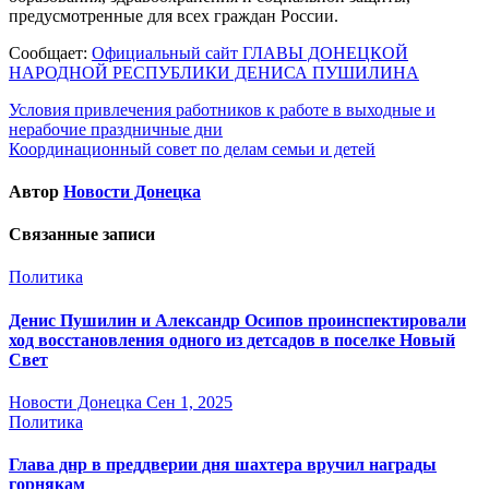
предусмотренные для всех граждан России.
Сообщает:
Официальный сайт ГЛАВЫ ДОНЕЦКОЙ
НАРОДНОЙ РЕСПУБЛИКИ ДЕНИСА ПУШИЛИНА
Навигация
Условия привлечения работников к работе в выходные и
нерабочие праздничные дни
по
Координационный совет по делам семьи и детей
записям
Автор
Новости Донецка
Связанные записи
Политика
Денис Пушилин и Александр Осипов проинспектировали
ход восстановления одного из детсадов в поселке Новый
Свет
Новости Донецка
Сен 1, 2025
Политика
Глава днр в преддверии дня шахтера вручил награды
горнякам