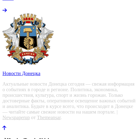
Новости Донецка
Актуальные новости Донецка сегодня — свежая информация
о событиях в городе и регионе. Политика, экономика,
происшествия, культура, спорт и жизнь горожан. Только
достоверные факты, оперативное освещение важных событий
и аналитика. Будьте в курсе всего, что происходит в Донецке
— читайте самые свежие новости на нашем портале.
|
Newspaperup
от
Themeansar
.