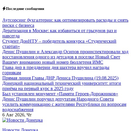
Перейти
Последние сообщения
к
содержанию
Аутсорсинг бухгалтерии: как оптимизировать расходы и снять
риски с бизнеса
Дератизация в Москве: как избавиться от грызунов раз и
навсегда
Студент ДонНТУ – победитель конкурса «Студенческий
стартап»
Денис Пушилин и Александр Осипов проинспектировали ход
восстановления одного из детсадов в поселке Новый Свет
Вашему вниманию новый номер бюллетеня ИМС
Глава днр в преддверии дня шахтера вручил награды
горнякам
Прямая линия Главы ДНР Дениса Пушилина (19.08.2025)
Донецкий национальный технический университет: итоги
приёма на первый курс в 2025 году
Был установлен монумент «Памяти Героев-Дорожников»
Денис Пушилин поручил депутатам Народного Совета
усилить коммуникацию с жителями Республики по вопросам
водоснабжения
6
Авг 2026, Чт
Новости Донецка