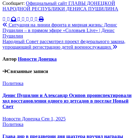
Сообщает:
Официальный сайт ГЛАВЫ ДОНЕЦКОЙ
НАРОДНОЙ РЕСПУБЛИКИ ДЕНИСА ПУШИЛИНА
Навигация
Ситуация на линии фронта и мирная жизнь: Денис
Пушилин – в прямом эфире «Соловьев Live» | Денис
по
Пушилин
записям
Народный Совет рассмотрел проект федерального закона,
упрощающий регистрацию детей военнослужащих
Автор
Новости Донецка
Связанные записи
Политика
Денис Пушилин и Александр Осипов проинспектировали
ход восстановления одного из детсадов в поселке Новый
Свет
Новости Донецка
Сен 1, 2025
Политика
Глава днр в преддверии дня шахтера вручил награды