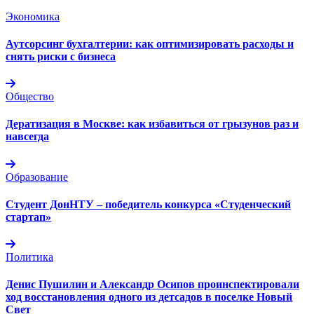
Экономика
Аутсорсинг бухгалтерии: как оптимизировать расходы и
снять риски с бизнеса
Общество
Дератизация в Москве: как избавиться от грызунов раз и
навсегда
Образование
Студент ДонНТУ – победитель конкурса «Студенческий
стартап»
Политика
Денис Пушилин и Александр Осипов проинспектировали
ход восстановления одного из детсадов в поселке Новый
Свет