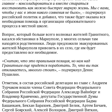
главное – консолидироваться и вместе стараться
восстановить как можно быстрее мирную жизнь. Мы с вами,
чтобы у вас в этом никого сомнения не было»,
– подчеркнул
российский политик и добавил, что также будет оказана вся
необходимая помощь в организации образовательного
процесса в местной школе.
Вопрос, который больше всего волновал жителей Гранитного,
касался обстановки в Мариуполе, у многих сельчан там
находятся родственники. Люди предложили эвакуированных
жителей Мариуполя привозить в их село, где им будет
предоставлено все необходимое.
«
Считаю, что это правильная позиция, но нам над
Гранитным еще придется поработать. То, что вы так
откликаетесь, многого стоит»,
– подчеркнул Денис
Пушилин.
Отметим, в состав российской делегации во главе с Андреем
Турчаком вошли члены Совета Федерации Федерального
Собрания Российской Федерации Александр Вайнберг и
Владимир Кравченко, депутаты Государственной Думы
Федерального Собрания Российской Федерации Бадма
Башанкаев, Бекхан Барахоев, Дмитрий Белик, Артем Бичаев,
Сергей Боярский, Алексей Волоцков, Дмитрий Вяткин,