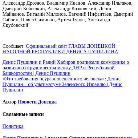
Александр Дроздов, Владимир Иванов, Александр Ильтяков,
Дмитрий Кобылкин, Александр Козловский, Денис
Майданов, Виталий Милонов, Евгений Нифантьев, Дмитрий
Саблин, Павел Симигин, Артем Туров, Александр
Якубовский.
Сообщает:
Официальный сайт ГЛАВЫ ДОНЕЦКОЙ
НАРОДНОЙ РЕСПУБЛИКИ ДЕНИСА ПУШИЛИНА
Навигация
Денис Пушилин и Радий Хабиров подписали коммюнике о
развитии сотрудничества между ДНР и Республикой
по
Башкортостан | Денис Пушилин
записям
«Это требования неуравновешенного человека»: Денис
Пушилин – об ультиматуме Зеленского Израилю | Денис
Пушилин
Автор
Новости Донецка
Связанные записи
Политика