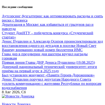
Перейти
Последние сообщения
к
содержанию
Аутсорсинг бухгалтерии: как оптимизировать расходы и снять
риски с бизнеса
Дератизация в Москве: как избавиться от грызунов раз и
навсегда
Студент ДонНТУ – победитель конкурса «Студенческий
стартап»
Денис Пушилин и Александр Осипов проинспектировали ход
восстановления одного из детсадов в поселке Новый Свет
Вашему вниманию новый номер бюллетеня ИМС
Глава днр в преддверии дня шахтера вручил награды
горнякам
Прямая линия Главы ДНР Дениса Пушилина (19.08.2025)
Донецкий национальный технический университет: итоги
приёма на первый курс в 2025 году
Был установлен монумент «Памяти Героев-Дорожников»
Денис Пушилин поручил депутатам Народного Совета
усилить коммуникацию с жителями Республики по вопросам
водоснабжения
8
Авг 2026, Сб
Новости Донецка