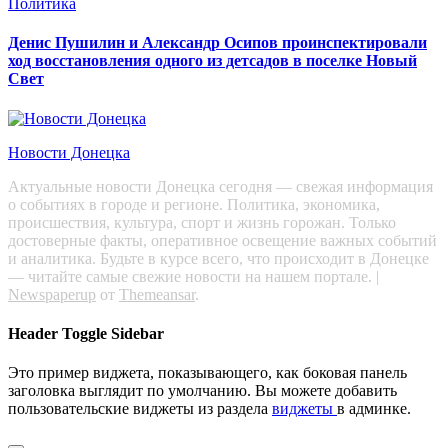
Политика
Денис Пушилин и Александр Осипов проинспектировали
ход восстановления одного из детсадов в поселке Новый
Свет
Новости Донецка
Актуальные новости Донецка сегодня — свежая информация
о событиях в городе и регионе. Политика, экономика,
происшествия, культура, спорт и жизнь горожан. Только
достоверные факты, оперативное освещение важных событий
и аналитика. Будьте в курсе всего, что происходит в Донецке
— читайте самые свежие новости на нашем портале.
|
Newspaperup
от
Themeansar
.
Header Toggle Sidebar
Это пример виджета, показывающего, как боковая панель
заголовка выглядит по умолчанию. Вы можете добавить
пользовательские виджеты из раздела
виджеты
в админке.