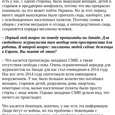
есть у нас, с одной стороны, была эвакуация женщин, детей и
стариков в преддверии конфликта, потому что мы прекрасно
понимали, на что может пойти Украина. Но за этот период
много людей вынуждены были приехать сюда, наоборот, уже
с освобожденных населенных пунктов. Поэтому сумма в
общем с учетом миграции и отсюда, и непосредственно сюда,
сохраняется порядка миллиона человек.
– Первый мой вопрос по поводу пропаганды на Западе. Для
свободного журналиста там вообще нет пространства для
работы. И второй вопрос: миллионы людей сейчас беженцы
в Европе, Вы знаете об этом?
– Что касается пропаганды западных СМИ, а также
отсутствия свободы слова. Очень ограниченный коридор для
журналистов на Западе для нас стал очевидным в 2014 году.
Нас все лето 2014 года уничтожали всем имеющимся
вооружением. У нас было большое количество погибших
женщин, стариков детей, разрушены дома, кварталы,
некоторые села, малые населенные пункты были просто
стерты с лица земли. Однако западные СМИ делали вид, что
ничего не происходит.
Что касается беженцев, конечно, у нас есть эта информация.
Люди бегут от войны, но эта проблема с беженцами с