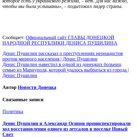
которое есть у украинского режима, – нет. Для нас важно,
чтобы мы были услышаны»,
– подытожил лидер страны.
Сообщает:
Официальный сайт ГЛАВЫ ДОНЕЦКОЙ
НАРОДНОЙ РЕСПУБЛИКИ ДЕНИСА ПУШИЛИНА
Навигация
Денис Пушилин рассказал о преступлениях неонацистов
против мирного населения | Денис Пушилин
по
Денис Пушилин навестил в одной из донецких больниц
записям
семью из Мариуполя, которой удалось выбраться из города |
Денис Пушилин
Автор
Новости Донецка
Связанные записи
Политика
Денис Пушилин и Александр Осипов проинспектировали
ход восстановления одного из детсадов в поселке Новый
Свет