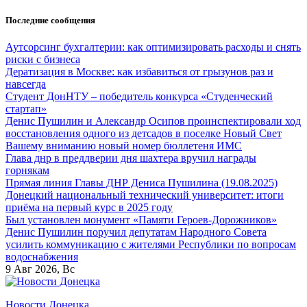
Перейти
Последние сообщения
к
содержанию
Аутсорсинг бухгалтерии: как оптимизировать расходы и снять
риски с бизнеса
Дератизация в Москве: как избавиться от грызунов раз и
навсегда
Студент ДонНТУ – победитель конкурса «Студенческий
стартап»
Денис Пушилин и Александр Осипов проинспектировали ход
восстановления одного из детсадов в поселке Новый Свет
Вашему вниманию новый номер бюллетеня ИМС
Глава днр в преддверии дня шахтера вручил награды
горнякам
Прямая линия Главы ДНР Дениса Пушилина (19.08.2025)
Донецкий национальный технический университет: итоги
приёма на первый курс в 2025 году
Был установлен монумент «Памяти Героев-Дорожников»
Денис Пушилин поручил депутатам Народного Совета
усилить коммуникацию с жителями Республики по вопросам
водоснабжения
9
Авг 2026, Вс
Новости Донецка