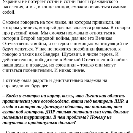
Украины не потеряет сотни и сотни тысяч гражданского
населения, и мы, в конце концов, сможем оставаться самими
собой.
Сможем говорить на том языке, на котором привыкли, на
котором учились, который для нас является родным. Я говорю
про русский язык. Мы сможем нормально относиться к
истории Второй мировой войны, для нас это Великая
Отечественная война, и ее герои с помощью манипуляций не
будут меняться. У нас не появятся пособники фашистов, я
говорю о таких как Бандера, Шухевич, в числе героев. И
действительно, победители в Великой Отечественной войне:
наши деды и прадеды, их союзники – только они могут
считаться победителями. И никак иначе.
Поэтому была радость и действительно надежда на
справедливое будущее.
– Когда я смотрю на карту, вижу, что Луганская область
практически уже освобождена, взята под контроль ЛНР, а
когда я смотрю на Донецкую область, то понимаю, что
взята под контроль ДНР только половина или чуть больше
половины территории. В чем проблема? Почему не
получается продвинуться дальше?
– Специальная операция, в том числе освобождение Донецкой