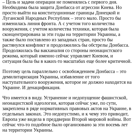
– Цель и задачи операции не поменялись с первого дня.
Необходима была защита Донбасса от агрессии Киева. Но
просто выйти на конституционные границы Донецкой и
Луганской Народных Республик – этого мало. Просто бы
изменилась линия фронта. А с учетом того количества
вооружения, с учетом количества техники, которая была
сконцентрирована за эти годы на территории Украины, а
также было поставлено из западных стран, просто бы
растянулся конфликт и продолжились бы обстрелы Донбасса.
Продолжилась бы вакханалия со стороны неонацистского
режима, который именно сейчас управляет Киевом, и
ситуация была бы в каких-то масштабах еще более критичной.
Поэтому цель параллельно с освобождением Донбасса – это
демилитаризация Украины, избавление от того
наступательного вооружения, которое не должно находится на
Украине. И денацификация.
Что имеется в виду. Устранение и недопущение фашистской,
неонацистской идеологии, которая сейчас уже, по сути,
закреплена в ряде нормативных правовых актов на Украине, в
отдельных законах. Это недопустимо, и к чему это приводит,
Европа уже видела в преддверии Второй мировой войны. Вот
сейчас что-то подобное было организовано за эти восемь лет
на территории Украины.