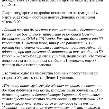
последствиях украинской агрессии против мирных жителей
Донбасса.
Лидер государства подробно остановился на трагедии 14
марта 2022 года – обстреле центра Донецка украинской
«Точкой-У».
«Данная ракета была снаряжена кассетными боеприпасами.
Кассетные боеприпасы запрещены резолюцией Совета
Безопасности ООН с 2010 года. Ракета была снаряжена 50
кассетами. С учетом того, что у нас работает ПВО и
ракета была сбита нашими системами противовоздушной
обороны, при приземлении сдетонировала только одна из 50
кассет»
, – рассказал Денис Пушилин, подчеркнув, что только
одна кассета из 50 привела к гибели 21 человека, еще 37
человек были тяжело ранены.
Это только одно из множества военных преступлений со
стороны Украины, сказал Денис Пушилин.
«Поэтому наше глубокое убеждение: специальная операция
должна добиться тех целей, которые были объявлены. Это
демилитаризация и денацификация Украины. В противном
случае будет множество других военных преступлений. И с
учетом того количества оружия, которое есть внутри
Украины, это оружие может направлено быть не только