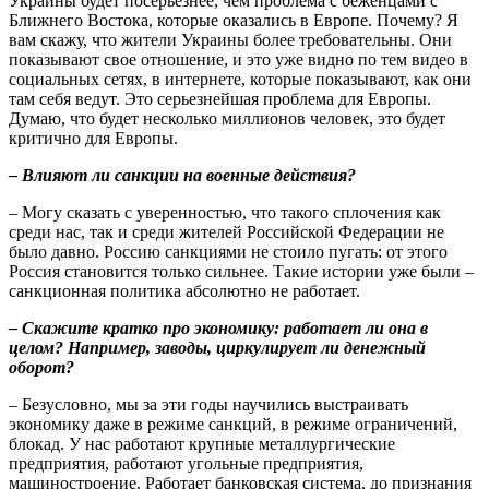
Украины будет посерьезнее, чем проблема с беженцами с
Ближнего Востока, которые оказались в Европе. Почему? Я
вам скажу, что жители Украины более требовательны. Они
показывают свое отношение, и это уже видно по тем видео в
социальных сетях, в интернете, которые показывают, как они
там себя ведут. Это серьезнейшая проблема для Европы.
Думаю, что будет несколько миллионов человек, это будет
критично для Европы.
– Влияют ли санкции на военные действия?
– Могу сказать с уверенностью, что такого сплочения как
среди нас, так и среди жителей Российской Федерации не
было давно. Россию санкциями не стоило пугать: от этого
Россия становится только сильнее. Такие истории уже были –
санкционная политика абсолютно не работает.
– Скажите кратко про экономику: работает ли она в
целом? Например, заводы, циркулирует ли денежный
оборот?
– Безусловно, мы за эти годы научились выстраивать
экономику даже в режиме санкций, в режиме ограничений,
блокад. У нас работают крупные металлургические
предприятия, работают угольные предприятия,
машиностроение. Работает банковская система, до признания