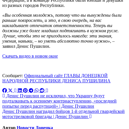
Федерации, а в команде Республики были юноши и девушки
из разных городов Республики.
«Вы особенная молодежь, потому что вы вынуждены были
раньше повзрослеть, и это, в свою очередь, на вас
накладывает отпечаток ответственности. Теперь вы
должны уже более младших подтягивать в нужном русле.
Лучше, чтобы это не пригодилось никогда: эти знания,
умения, навыки, – но уметь абсолютно точно нужно»
, –
заявил Денис Пушилин
.
Скачать видео в новом окне
Сообщает:
Официальный сайт ГЛАВЫ ДОНЕЦКОЙ
НАРОДНОЙ РЕСПУБЛИКИ ДЕНИСА ПУШИЛИНА
Навигация
Денис Пушилин не исключил, что Украину будут
подталкивать к осеннему контрнаступлению, «последней
по
попытке перед распутицей» | Денис Пушилин
записям
Денис Пушилин наградил бойцов 1-й отдельной гвардейской
мотострелковой бригады | Денис Пушилин
Автор
Новости Донецка