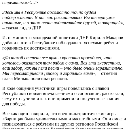
стремиться.<…>
Здесь мы в Республике абсолютно точно будем
поддерживать. Я нас вас рассчитываю. Вы теперь уже
опытные, и в этом плане подтягивайте друзей, товарищей»,
– сказал лидер ДНР.
И. о. министра молодежной политики ДНР Кирилл Макаров
добавил, что в Республике наблюдали за успехами ребят и
гордились их достижениями.
«До такой степени все ярко и красочно проходило, что
хотелось оказаться там рядом с вами. Вся эта энергетика,
ваш задор, как вы пели песни – это было очень заразительно.
Мы пересматривали [видео] и гордились вами
», – отметил
глава Минмолполитики региона.
В ходе общения участники игры поделились с Главой
Республики своими впечатлениями о состязании, рассказали,
чему их научили и как они применили полученные знания
для победы.
Все как один говорили, что военно-патриотические игры
«Зарница» были удивительными и масштабными. Они смогли
познакомиться с ребятами из других регионов Российской