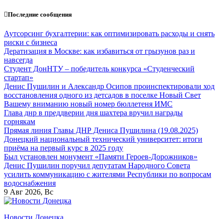
Перейти
Последние сообщения
к
содержанию
Аутсорсинг бухгалтерии: как оптимизировать расходы и снять
риски с бизнеса
Дератизация в Москве: как избавиться от грызунов раз и
навсегда
Студент ДонНТУ – победитель конкурса «Студенческий
стартап»
Денис Пушилин и Александр Осипов проинспектировали ход
восстановления одного из детсадов в поселке Новый Свет
Вашему вниманию новый номер бюллетеня ИМС
Глава днр в преддверии дня шахтера вручил награды
горнякам
Прямая линия Главы ДНР Дениса Пушилина (19.08.2025)
Донецкий национальный технический университет: итоги
приёма на первый курс в 2025 году
Был установлен монумент «Памяти Героев-Дорожников»
Денис Пушилин поручил депутатам Народного Совета
усилить коммуникацию с жителями Республики по вопросам
водоснабжения
9
Авг 2026, Вс
Новости Донецка