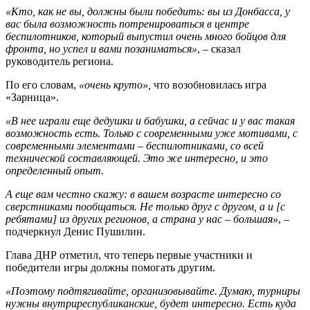
«Кто, как не вы, должны были победить: вы из Донбасса, у
вас была возможность потренироваться в центре
беспилотников, который выпустил очень много бойцов для
фронта, но успел и вами позаниматься»
, – сказал
руководитель региона.
По его словам,
«очень круто»,
что возобновилась игра
«Зарница».
«В нее играли еще дедушки и бабушки, а сейчас и у вас такая
возможность есть. Только с современными уже мотивами, с
современными элементами – беспилотниками, со всей
технической составляющей. Это же интересно, и это
определенный опыт.
А еще вам честно скажу: в вашем возрасте интересно со
сверстниками пообщаться. Не только друг с другом, а и [с
ребятами] из других регионов, а страна у нас – большая»
, –
подчеркнул Денис Пушилин.
Глава ДНР отметил, что теперь первые участники и
победители игры должны помогать другим.
«Поэтому подтягивайте, организовывайте. Думаю, турниры
нужны внутриреспубликанские, будет интересно. Есть куда