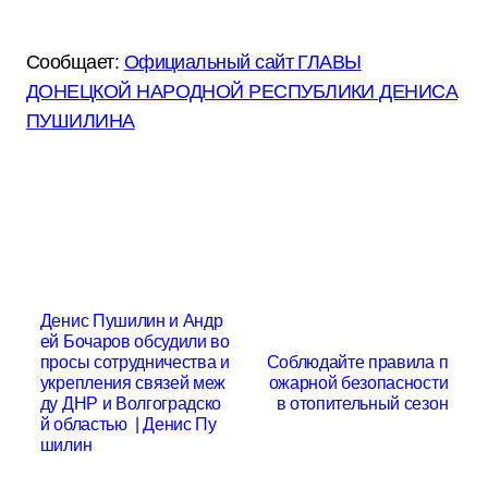
Сообщает:
Официальный сайт ГЛАВЫ
ДОНЕЦКОЙ НАРОДНОЙ РЕСПУБЛИКИ ДЕНИСА
ПУШИЛИНА
Н
Денис Пушилин и Андр
ей Бочаров обсудили во
а
просы сотрудничества и
Соблюдайте правила п
в
укрепления связей меж
ожарной безопасности
ду ДНР и Волгоградско
в отопительный сезон
и
й областью | Денис Пу
шилин
г