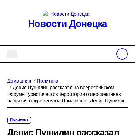
Перейти
к
содержанию
Новости Донецка
Домашняя
Политика
Денис Пушилин рассказал на всероссийском
Форуме туристических территорий о перспективах
развития макрорегиона Приазовье | Денис Пушилин
Политика
Денис Пушилин рассказал