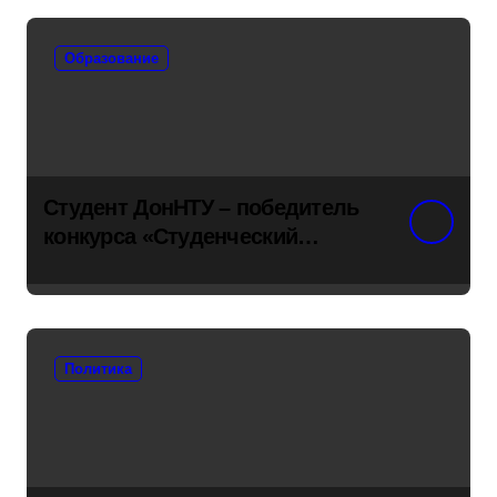
Образование
Студент ДонНТУ – победитель
конкурса «Студенческий
стартап»
Политика