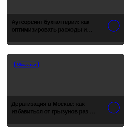
Аутсорсинг бухгалтерии: как
оптимизировать расходы и
снять риски с бизнеса
Общество
Дератизация в Москве: как
избавиться от грызунов раз и
навсегда