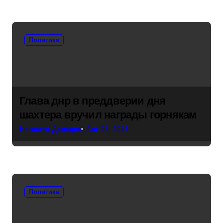
Политика
Глава днр в преддверии дня
шахтера вручил награды горнякам
Новости Донецка
Авг 28, 2025
Политика