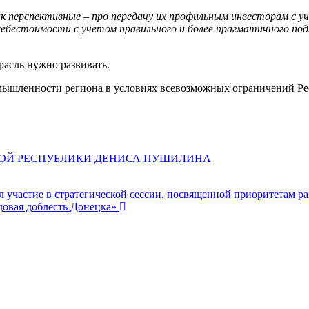
 перспективные – про передачу их профильным инвесторам с уч
ебестоимости с учетом правильного и более прагматичного под
расль нужно развивать.
ышленности региона в условиях всевозможных ограничений Рес
ДНОЙ РЕСПУБЛИКИ ДЕНИСА ПУШИЛИНА
 участие в стратегической сессии, посвященной приоритетам ра
довая доблесть Донецка»