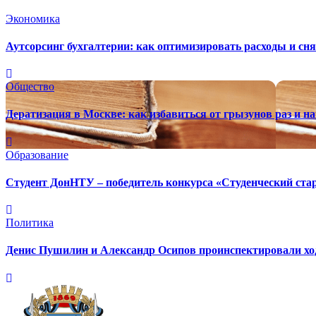
Экономика
Аутсорсинг бухгалтерии: как оптимизировать расходы и сня
Общество
Дератизация в Москве: как избавиться от грызунов раз и на
Образование
Студент ДонНТУ – победитель конкурса «Студенческий ста
Политика
Денис Пушилин и Александр Осипов проинспектировали ход 