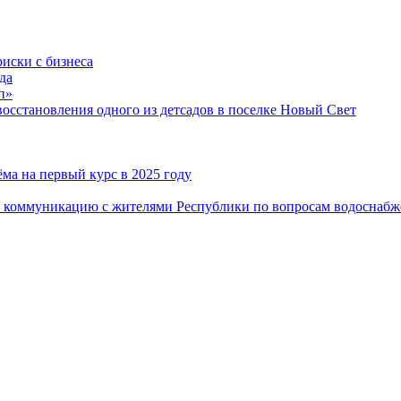
риски с бизнеса
да
п»
сстановления одного из детсадов в поселке Новый Свет
ма на первый курс в 2025 году
 коммуникацию с жителями Республики по вопросам водоснабж