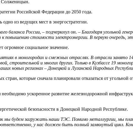
н Солженицын.
ратегии Российской Федерации до 2050 года.
ь одно из ведущих мест в энергостратегии.
ого баланса России
, – подчеркнул он. –
Благодаря угольной гене
т к повышению стоимости электроэнергии. В первую очередь, эт
ет огромное социальное значение.
ятиях в моногородах и смежных отраслях. В отрасли занято 14
, строительной и многих других. Только в Кузбассе 19 моногоро
аших новых регионах – Донецкой и Луганской Народных Республи
ых стран, которые сначала планировали отказаться от угольной 
ля необходимо ускоренное развитие железнодорожной инфрастру
ергетической безопасности в Донецкой Народной Республике.
 как мы будем загружать наши ТЭС. Помимо металлургии, мы пл
ответственно, у нас должен быть полный замкнутый цикл. Коне