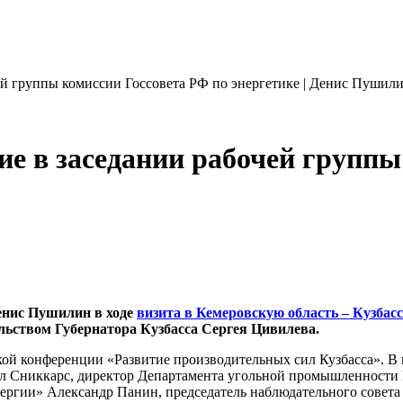
й группы комиссии Госсовета РФ по энергетике | Денис Пушил
е в заседании рабочей группы
Денис Пушилин в ходе
визита в Кемеровскую область – Кузбасс
льством Губернатора Кузбасса Сергея Цивилева.
ой конференции «Развитие производительных сил Кузбасса». В 
л Сниккарс, директор Департамента угольной промышленности 
нергии» Александр Панин, председатель наблюдательного совет