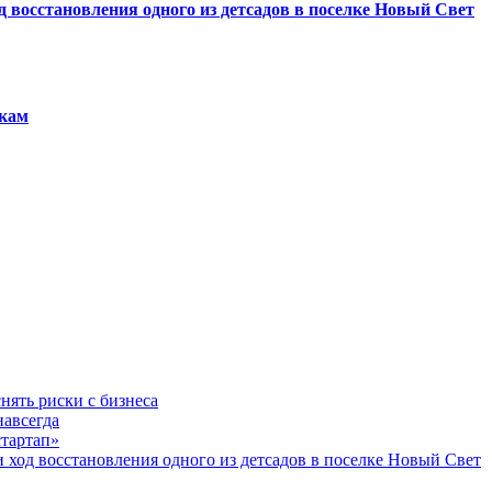
восстановления одного из детсадов в поселке Новый Свет
якам
нять риски с бизнеса
навсегда
стартап»
од восстановления одного из детсадов в поселке Новый Свет