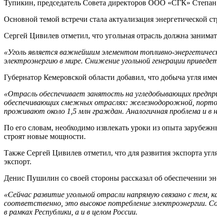
Тупикин, председатель Совета директоров ООО «СГК» Степа
Основной темой встречи стала актуализация энергетической ст
Сергей Цивилев отметил, что угольная отрасль должна занимат
«Уголь является важнейшим элементом топливно-энергетическ
электроэнергию в мире. Снижение угольной генерации приведе
Губернатор Кемеровской области добавил, что добыча угля име
«Отрасль обеспечивает занятость на угледобывающих предпри
обеспечивающих смежных отраслях: железнодорожной, портовой
проживают около 1,5 млн граждан. Аналогичная проблема и в н
По его словам, необходимо извлекать уроки из опыта зарубежн
строят новые мощности.
Также Сергей Цивилев отметил, что для развития экспорта уг
экспорт.
Денис Пушилин со своей стороны рассказал об обеспечении эн
«Сейчас развитие угольной отрасли напрямую связано с тем,
соответственно, это высокое потребление электроэнергии. Со
в рамках Республики, а и в целом России.