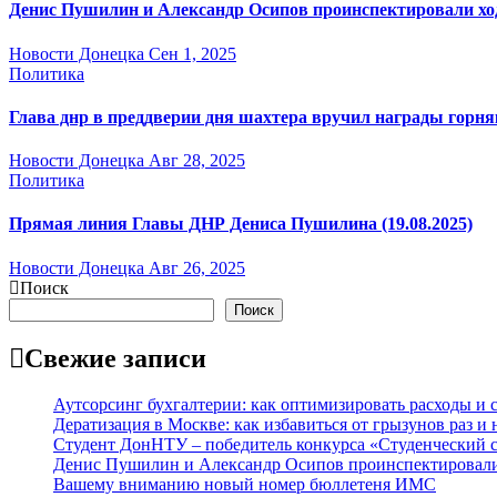
Денис Пушилин и Александр Осипов проинспектировали ход 
Новости Донецка
Сен 1, 2025
Политика
Глава днр в преддверии дня шахтера вручил награды горн
Новости Донецка
Авг 28, 2025
Политика
Прямая линия Главы ДНР Дениса Пушилина (19.08.2025)
Новости Донецка
Авг 26, 2025
Поиск
Поиск
Свежие записи
Аутсорсинг бухгалтерии: как оптимизировать расходы и с
Дератизация в Москве: как избавиться от грызунов раз и 
Студент ДонНТУ – победитель конкурса «Студенческий 
Денис Пушилин и Александр Осипов проинспектировали х
Вашему вниманию новый номер бюллетеня ИМС