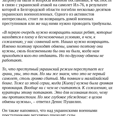
Затронуты были и вопросы военной обстановки, в частности
в связи с украинской атакой на самолет Ил-76, в результате
которой в Белгородской области погибли несколько десятков
украинских военнопленных. Одного из активистов
интересовало, стоит ли возвращать домой военных
преступников или же над ними нужно проводить трибуналы.
«В первую очередь нужно возвращать наших ребят, которые
находятся в плену в бесчеловечных условиях, в чем, к
сожалению, у нас сомнений нет. Наших нужно возвращать.
Именно поэтому проходят обмены, именно поэтому они
нужны, сколь болезненными бы они ни были, когда нам
приходится кого-то отдавать. Но по-другому обмены не
работают.
То, что преступный украинский режим переступает все
грани, увы, это так. Но мы же знаем, что это не первый
самолет, столь громко сбитый. Мы помним и малайзийский
боинг. Тоже из этой серии, когда [Киеву] нужна была громкая
провокация. Вообще ни с чем не считаются. К сожалению, их
кураторы этому потакают. Это для осознания того, чему
мы противостоим. Но мое глубокое убеждение: в целом
обмены нужны»,
– ответил Денис Пушилин.
Он также напомнил, что над украинскими военными
преступниками регулярно проходят суды.