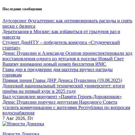
Перейти
Последние сообщения
к
содержанию
Аутсорсинг бухгалтерии: как оптимизировать расходы и снять
риски с бизнеса
Дератизация в Москве: как избавиться от грызунов раз и
навсегда
Студент ДонНТУ – победитель конкурса «Студенческий
стартап»
Денис Пушилин и Александр Осипов проинспектировали ход
восстановления одного из детсадов в поселке Новый Свет
Вашему вниманию новый номер бюллетеня ИМС
Глава днр в преддверии дня шахтера вручил награды
горнякам
Прямая линия Главы ДНР Дениса Пушилина (19.08.2025)
Донецкий национальный технический университет: итоги
приёма на первый курс в 2025 году
Был установлен монумент «Памяти Героев-Дорожников»
Денис Пушилин поручил депутатам Народного Совета
усилить коммуникацию с жителями Республики по вопросам
водоснабжения
7
Авг 2026, Пт
Новости Донецка