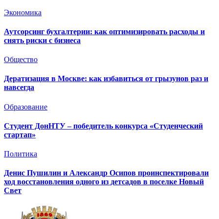
Экономика
Аутсорсинг бухгалтерии: как оптимизировать расходы и
снять риски с бизнеса
Общество
Дератизация в Москве: как избавиться от грызунов раз и
навсегда
Образование
Студент ДонНТУ – победитель конкурса «Студенческий
стартап»
Политика
Денис Пушилин и Александр Осипов проинспектировали
ход восстановления одного из детсадов в поселке Новый
Свет