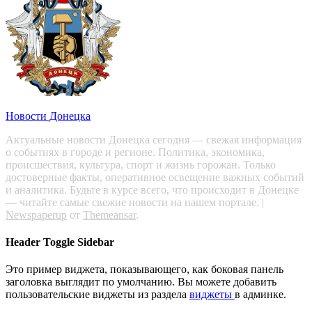
Новости Донецка
Актуальные новости Донецка сегодня — свежая информация
о событиях в городе и регионе. Политика, экономика,
происшествия, культура, спорт и жизнь горожан. Только
достоверные факты, оперативное освещение важных событий
и аналитика. Будьте в курсе всего, что происходит в Донецке
— читайте самые свежие новости на нашем портале.
|
Newspaperup
от
Themeansar
.
Header Toggle Sidebar
Это пример виджета, показывающего, как боковая панель
заголовка выглядит по умолчанию. Вы можете добавить
пользовательские виджеты из раздела
виджеты
в админке.