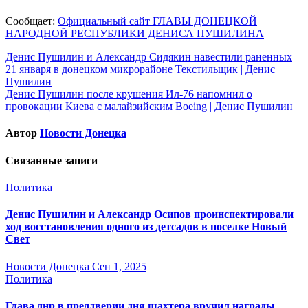
Сообщает:
Официальный сайт ГЛАВЫ ДОНЕЦКОЙ
НАРОДНОЙ РЕСПУБЛИКИ ДЕНИСА ПУШИЛИНА
Навигация
Денис Пушилин и Александр Сидякин навестили раненных
21 января в донецком микрорайоне Текстильщик | Денис
по
Пушилин
записям
Денис Пушилин после крушения Ил-76 напомнил о
провокации Киева с малайзийским Boeing | Денис Пушилин
Автор
Новости Донецка
Связанные записи
Политика
Денис Пушилин и Александр Осипов проинспектировали
ход восстановления одного из детсадов в поселке Новый
Свет
Новости Донецка
Сен 1, 2025
Политика
Глава днр в преддверии дня шахтера вручил награды