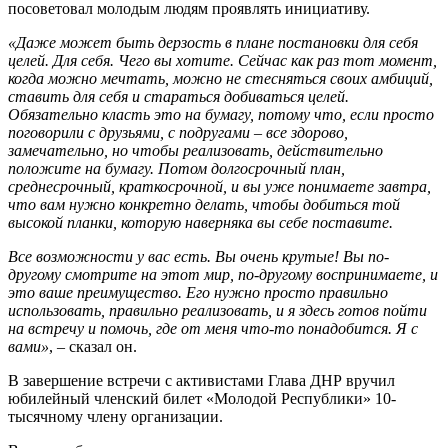
посоветовал молодым людям проявлять инициативу.
«Даже может быть дерзость в плане постановки для себя
целей. Для себя. Чего вы хотите. Сейчас как раз тот момент,
когда можно мечтать, можно не стесняться своих амбиций,
ставить для себя и стараться добиваться целей.
Обязательно класть это на бумагу, потому что, если просто
поговорили с друзьями, с подругами – все здорово,
замечательно, но чтобы реализовать, действительно
положите на бумагу. Потом долгосрочный план,
среднесрочный, краткосрочной, и вы уже понимаете завтра,
что вам нужно конкретно делать, чтобы добиться той
высокой планки, которую наверняка вы себе поставите.
Все возможности у вас есть. Вы очень крутые! Вы по-
другому смотрите на этот мир, по-другому воспринимаете, и
это ваше преимущество. Его нужно просто правильно
использовать, правильно реализовать, и я здесь готов пойти
на встречу и помочь, где от меня что-то понадобится. Я с
вами»
, – сказал он.
В завершение встречи с активистами Глава ДНР вручил
юбилейный членский билет «Молодой Республики» 10-
тысячному члену организации.