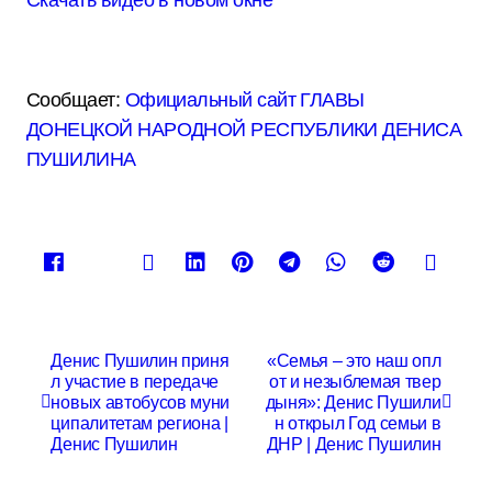
Скачать видео в новом окне
Сообщает:
Официальный сайт ГЛАВЫ
ДОНЕЦКОЙ НАРОДНОЙ РЕСПУБЛИКИ ДЕНИСА
ПУШИЛИНА
Н
Денис Пушилин приня
«Семья – это наш опл
л участие в передаче
от и незыблемая твер
а
новых автобусов муни
дыня»: Денис Пушили
в
ципалитетам региона |
н открыл Год семьи в
Денис Пушилин
ДНР | Денис Пушилин
и