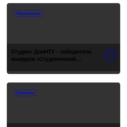
Образование
Студент ДонНТУ – победитель
конкурса «Студенческий
стартап»
Политика