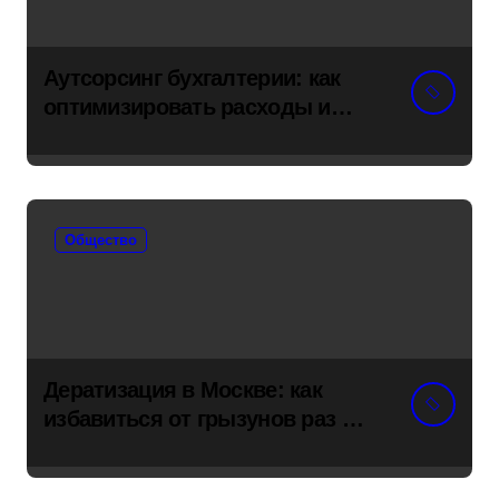
Аутсорсинг бухгалтерии: как
оптимизировать расходы и
снять риски с бизнеса
Общество
Дератизация в Москве: как
избавиться от грызунов раз и
навсегда