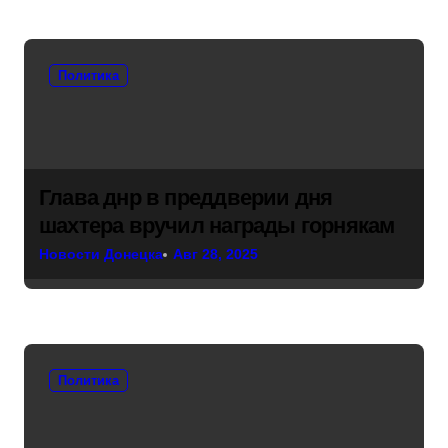
Политика
Глава днр в преддверии дня
шахтера вручил награды горнякам
Новости Донецка
Авг 28, 2025
Политика