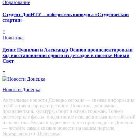
Образование
Студент ДонНТУ – победитель конкурса «Студенческий
стартап»
Политика
Денис Пушилин и Александр Осипов проинспектировали
ход восстановления одного из детсадов в поселке Новый
Свет
Новости Донецка
Актуальные новости Донецка сегодня — свежая информация
о событиях в городе и регионе. Политика, экономика,
происшествия, культура, спорт и жизнь горожан. Только
достоверные факты, оперативное освещение важных событий
и аналитика. Будьте в курсе всего, что происходит в Донецке
— читайте самые свежие новости на нашем портале.
|
Newspaperup
от
Themeansar
.