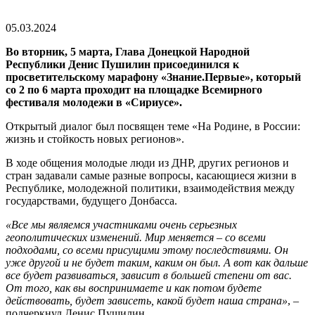
05.03.2024
Во вторник, 5 марта, Глава Донецкой Народной
Республики Денис Пушилин присоединился к
просветительскому марафону «Знание.Первые», который
со 2 по 6 марта проходит на площадке Всемирного
фестиваля молодежи в «Сириусе».
Открытый диалог был посвящен теме «На Родине, в России:
жизнь и стойкость новых регионов».
В ходе общения молодые люди из ДНР, других регионов и
стран задавали самые разные вопросы, касающиеся жизни в
Республике, молодежной политики, взаимодействия между
государствами, будущего Донбасса.
«Все мы являемся участниками очень серьезных
геополитических изменений. Мир меняется – со всеми
подходами, со всеми присущими этому последствиями. Он
уже другой и не будет таким, каким он был. А вот как дальше
все будет развиваться, зависит в большей степени от вас.
От того, как вы воспринимаете и как потом будете
действовать, будет зависеть, какой будет наша страна»
, –
подчеркнул Денис Пушилин.