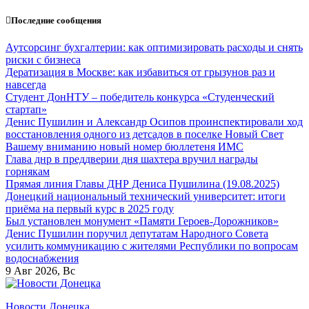
Перейти
Последние сообщения
к
содержанию
Аутсорсинг бухгалтерии: как оптимизировать расходы и снять
риски с бизнеса
Дератизация в Москве: как избавиться от грызунов раз и
навсегда
Студент ДонНТУ – победитель конкурса «Студенческий
стартап»
Денис Пушилин и Александр Осипов проинспектировали ход
восстановления одного из детсадов в поселке Новый Свет
Вашему вниманию новый номер бюллетеня ИМС
Глава днр в преддверии дня шахтера вручил награды
горнякам
Прямая линия Главы ДНР Дениса Пушилина (19.08.2025)
Донецкий национальный технический университет: итоги
приёма на первый курс в 2025 году
Был установлен монумент «Памяти Героев-Дорожников»
Денис Пушилин поручил депутатам Народного Совета
усилить коммуникацию с жителями Республики по вопросам
водоснабжения
9
Авг 2026, Вс
Новости Донецка