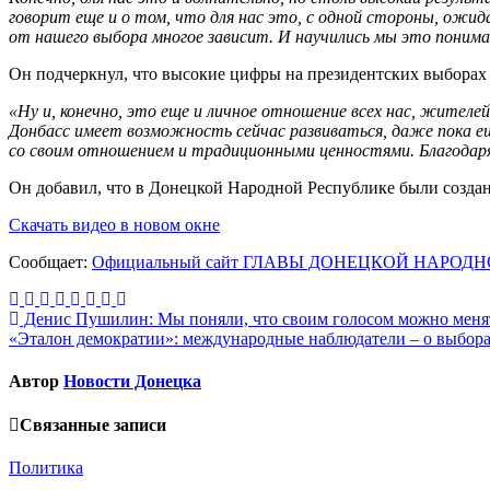
говорит еще и о том, что для нас это, с одной стороны, ожид
от нашего выбора многое зависит. И научились мы это понимат
Он подчеркнул, что высокие цифры на президентских выборах 
«Ну и, конечно, это еще и личное отношение всех нас, жител
Донбасс имеет возможность сейчас развиваться, даже пока еще
со своим отношением и традиционными ценностями. Благодар
Он добавил, что в Донецкой Народной Республике были создан
Скачать видео в новом окне
Сообщает:
Официальный сайт ГЛАВЫ ДОНЕЦКОЙ НАРО
Навигация
Денис Пушилин: Мы поняли, что своим голосом можно меня
«Эталон демократии»: международные наблюдатели – о выбор
по
записям
Автор
Новости Донецка
Связанные записи
Политика