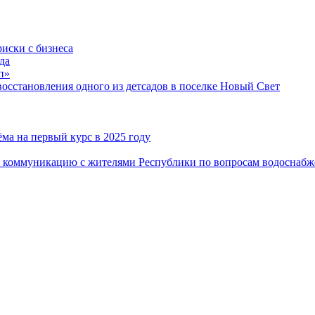
риски с бизнеса
да
п»
сстановления одного из детсадов в поселке Новый Свет
ма на первый курс в 2025 году
 коммуникацию с жителями Республики по вопросам водоснабж