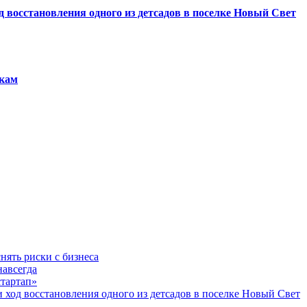
восстановления одного из детсадов в поселке Новый Свет
якам
нять риски с бизнеса
навсегда
стартап»
од восстановления одного из детсадов в поселке Новый Свет