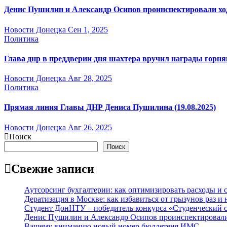
Денис Пушилин и Александр Осипов проинспектировали ход 
Новости Донецка
Сен 1, 2025
Политика
Глава днр в преддверии дня шахтера вручил награды горн
Новости Донецка
Авг 28, 2025
Политика
Прямая линия Главы ДНР Дениса Пушилина (19.08.2025)
Новости Донецка
Авг 26, 2025
Поиск
Поиск
Свежие записи
Аутсорсинг бухгалтерии: как оптимизировать расходы и с
Дератизация в Москве: как избавиться от грызунов раз и 
Студент ДонНТУ – победитель конкурса «Студенческий 
Денис Пушилин и Александр Осипов проинспектировали х
Вашему вниманию новый номер бюллетеня ИМС