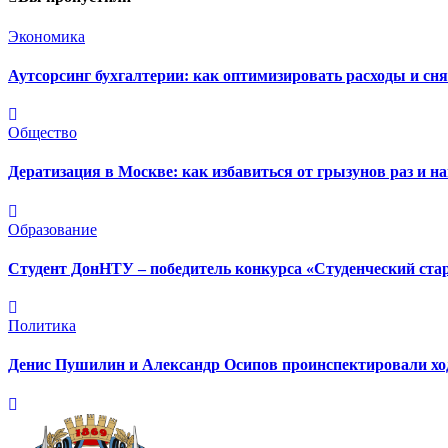
Экономика
Аутсорсинг бухгалтерии: как оптимизировать расходы и сня
Общество
Дератизация в Москве: как избавиться от грызунов раз и на
Образование
Студент ДонНТУ – победитель конкурса «Студенческий ста
Политика
Денис Пушилин и Александр Осипов проинспектировали ход 