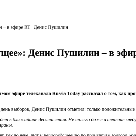
н – в эфире RT | Денис Пушилин
ущее»: Денис Пушилин – в эфи
ом эфире телеканала Russia Today рассказал о том, как про
в день выборов, Денис Пушилин отметил: только положительные
т в ближайшие десятилетия. Не только даже в течение следующ
траны.
тат как по явке, так и непосредственно по процентам голосов,