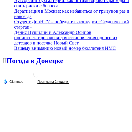
Аутсорсинг бухгалтерии: как оптимизировать расходы и
снять риски с бизнеса
Дератизация в Москве: как избавиться от грызунов раз и
навсегда
Студент ДонНТУ – победитель конкурса «Студенческий
стартап»
Денис Пушилин и Александр Осипов
проинспектировали ход восстановления одного из
детсадов в поселке Новый Свет
Вашему вниманию новый номер бюллетеня ИМС
Погода в Донецке