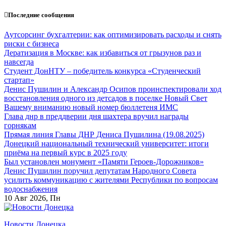
Перейти
Последние сообщения
к
содержанию
Аутсорсинг бухгалтерии: как оптимизировать расходы и снять
риски с бизнеса
Дератизация в Москве: как избавиться от грызунов раз и
навсегда
Студент ДонНТУ – победитель конкурса «Студенческий
стартап»
Денис Пушилин и Александр Осипов проинспектировали ход
восстановления одного из детсадов в поселке Новый Свет
Вашему вниманию новый номер бюллетеня ИМС
Глава днр в преддверии дня шахтера вручил награды
горнякам
Прямая линия Главы ДНР Дениса Пушилина (19.08.2025)
Донецкий национальный технический университет: итоги
приёма на первый курс в 2025 году
Был установлен монумент «Памяти Героев-Дорожников»
Денис Пушилин поручил депутатам Народного Совета
усилить коммуникацию с жителями Республики по вопросам
водоснабжения
10
Авг 2026, Пн
Новости Донецка