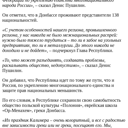
Федерации по укреплению единства многонационального
народа России»,
– сказал Денис Пушилин.
Он отметил, что в Донбассе проживают представители 138
национальностей.
«С учетом особенностей нашего региона, промышленного
региона, у нас никогда не было межнациональных распрей:
нужно было тяжело трудиться – то ли в забое на угольных
предприятиях, то ли в металлургии. До этого никогда не
доходило и не дойдет»,
– подчеркнул Глава Республики.
«То, что может разъединять, создавать проблемы,
раскалывать общество, недопустимо»,
– сказал Денис
Пушилин.
Он добавил, что Республика идет по тому же пути, что и
Россия, по укреплению многонационального единства и
защите прав национальных меньшинств.
По его словам, в Республике сохранили свою самобытность
общество польской культуры «Полония», еврейская школа
«Ор-Менахем», греки Донбасса.
«Их праздник Калимера – очень колоритный, и все с радостью
вне зависимости греки или не греки, посещают его. Мы,