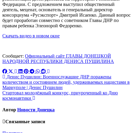
Федерации. С предложением выступил общественный
деятель, меценат, основатель и генеральный директор
консорциума «Русэкспорт» Дмитрий Исаенко. Данный вопрос
будет проработан совместно с советником Главы ДНР по
правам ребенка Элеонорой Федоренко.
Скачать видео в новом окне
Сообщает:
Официальный сайт ГЛАВЫ ДОНЕЦКОЙ
НАРОДНОЙ РЕСПУБЛИКИ ДЕНИСА ПУШИЛИНА
Навигация
Денис Пушилин: Военнослужащие ДНР поражены
количеством и состоянием людей, удерживаемых нацистами в
по
Мариуполе | Денис Пушилин
записям
Стартовал молодёжный конкурс, приуроченный ко Дню
космонавтики
Автор
Новости Донецка
Связанные записи