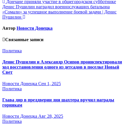
Навигация
Дончане приняли участие в общегородском субботнике
Денис Пушилин наградил военнослужащих батальона
по
«Сомали» за успешное выполнение боевой задачи | Денис
записям
Пушилин
Автор
Новости Донецка
Связанные записи
Политика
Денис Пушилин и Александр Осипов проинспектировали
ход восстановления одного из детсадов в поселке Новый
Свет
Новости Донецка
Сен 1, 2025
Политика
Глава днр в преддверии дня шахтера вручил награды
горнякам
Новости Донецка
Авг 28, 2025
Политика