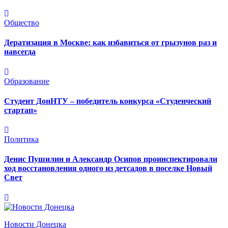
Общество
Дератизация в Москве: как избавиться от грызунов раз и
навсегда
Образование
Студент ДонНТУ – победитель конкурса «Студенческий
стартап»
Политика
Денис Пушилин и Александр Осипов проинспектировали
ход восстановления одного из детсадов в поселке Новый
Свет
Новости Донецка