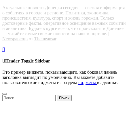
Актуальные новости Донецка сегодня — свежая информация
о событиях в городе и регионе. Политика, экономика,
происшествия, культура, спорт и жизнь горожан. Только
достоверные факты, оперативное освещение важных событий
и аналитика. Будьте в курсе всего, что происходит в Донецке
— читайте самые свежие новости на нашем портале.
|
Newspaperup
от
Themeansar
.
Header Toggle Sidebar
Это пример виджета, показывающего, как боковая панель
заголовка выглядит по умолчанию. Вы можете добавить
пользовательские виджеты из раздела
виджеты
в админке.
Найти: