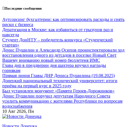
Перейти
Последние сообщения
к
содержанию
Аутсорсинг бухгалтерии: как оптимизировать расходы и снять
риски с бизнеса
Дератизация в Москве: как избавиться от грызунов раз и
навсегда
Студент ДонНТУ – победитель конкурса «Студенческий
стартап»
Денис Пушилин и Александр Осипов проинспектировали ход
восстановления одного из детсадов в поселке Новый Свет
Вашему вниманию новый номер бюллетеня ИМС
Глава днр в преддверии дня шахтера вручил награды
горнякам
Прямая линия Главы ДНР Дениса Пушилина (19.08.2025)
Донецкий национальный технический университет: итоги
приёма на первый курс в 2025 году
Был установлен монумент «Памяти Героев-Дорожников»
Денис Пушилин поручил депутатам Народного Совета
усилить коммуникацию с жителями Республики по вопросам
водоснабжения
10
Авг 2026, Пн
Новости Донецка