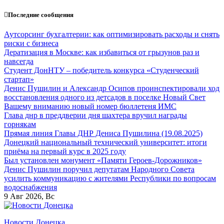
Перейти
Последние сообщения
к
содержанию
Аутсорсинг бухгалтерии: как оптимизировать расходы и снять
риски с бизнеса
Дератизация в Москве: как избавиться от грызунов раз и
навсегда
Студент ДонНТУ – победитель конкурса «Студенческий
стартап»
Денис Пушилин и Александр Осипов проинспектировали ход
восстановления одного из детсадов в поселке Новый Свет
Вашему вниманию новый номер бюллетеня ИМС
Глава днр в преддверии дня шахтера вручил награды
горнякам
Прямая линия Главы ДНР Дениса Пушилина (19.08.2025)
Донецкий национальный технический университет: итоги
приёма на первый курс в 2025 году
Был установлен монумент «Памяти Героев-Дорожников»
Денис Пушилин поручил депутатам Народного Совета
усилить коммуникацию с жителями Республики по вопросам
водоснабжения
9
Авг 2026, Вс
Новости Донецка