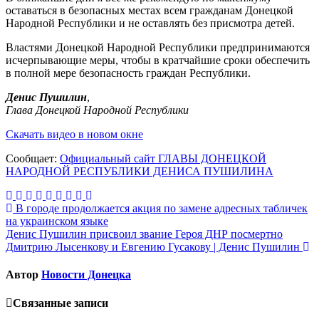
оставаться в безопасных местах всем гражданам Донецкой
Народной Республики и не оставлять без присмотра детей.
Властями Донецкой Народной Республики предпринимаются
исчерпывающие меры, чтобы в кратчайшие сроки обеспечить
в полной мере безопасность граждан Республики.
Денис Пушилин
,
Глава Донецкой Народной Республики
Скачать видео в новом окне
Сообщает:
Официальный сайт ГЛАВЫ ДОНЕЦКОЙ
НАРОДНОЙ РЕСПУБЛИКИ ДЕНИСА ПУШИЛИНА
Навигация
В городе продолжается акция по замене адресных табличек
на украинском языке
по
Денис Пушилин присвоил звание Героя ДНР посмертно
записям
Дмитрию Лысенкову и Евгению Гусакову | Денис Пушилин
Автор
Новости Донецка
Связанные записи