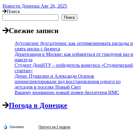
Новости Донецка
Авг 26, 2025
Поиск
Поиск
Свежие записи
Аутсорсинг бухгалтерии: как оптимизировать расходы и
снять риски с бизнеса
Дератизация в Москве: как избавиться от грызунов раз и
навсегда
Студент ДонНТУ – победитель конкурса «Студенческий
стартап»
Денис Пушилин и Александр Осипов
проинспектировали ход восстановления одного из
детсадов в поселке Новый Свет
Вашему вниманию новый номер бюллетеня ИМС
Погода в Донецке