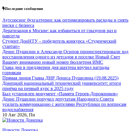
Перейти
Последние сообщения
к
содержанию
Аутсорсинг бухгалтерии: как оптимизировать расходы и снять
риски с бизнеса
Дератизация в Москве: как избавиться от грызунов раз и
навсегда
Студент ДонНТУ – победитель конкурса «Студенческий
стартап»
Денис Пушилин и Александр Осипов проинспектировали ход
восстановления одного из детсадов в поселке Новый Свет
Вашему вниманию новый номер бюллетеня ИМС
Глава днр в преддверии дня шахтера вручил награды
горнякам
Прямая линия Главы ДНР Дениса Пушилина (19.08.2025)
Донецкий национальный технический университет: итоги
приёма на первый курс в 2025 году
Был установлен монумент «Памяти Героев-Дорожников»
Денис Пушилин поручил депутатам Народного Совета
усилить коммуникацию с жителями Республики по вопросам
водоснабжения
10
Авг 2026, Пн
Новости Донецка