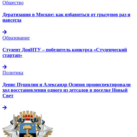
Общество
Дератизация в Москве: как избавиться от грызунов раз и
навсегда
Образование
Студент ДонНТУ – победитель конкурса «Студенческий
стартап»
Политика
Денис Пушилин и Александр Осипов проинспектировали
ход восстановления одного из детсадов в поселке Новый
Свет