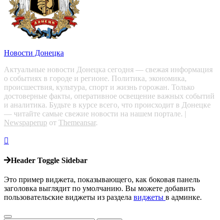
Новости Донецка
Актуальные новости Донецка сегодня — свежая информация
о событиях в городе и регионе. Политика, экономика,
происшествия, культура, спорт и жизнь горожан. Только
достоверные факты, оперативное освещение важных событий
и аналитика. Будьте в курсе всего, что происходит в Донецке
— читайте самые свежие новости на нашем портале.
|
Newspaperup
от
Themeansar
.
Header Toggle Sidebar
Это пример виджета, показывающего, как боковая панель
заголовка выглядит по умолчанию. Вы можете добавить
пользовательские виджеты из раздела
виджеты
в админке.