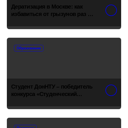
Дератизация в Москве: как
избавиться от грызунов раз и
навсегда
Образование
Студент ДонНТУ – победитель
конкурса «Студенческий
стартап»