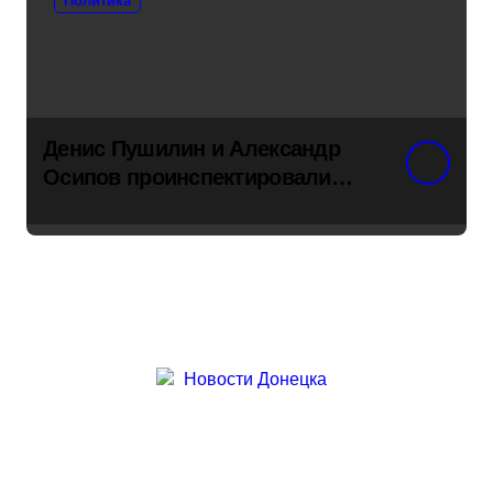
Политика
Денис Пушилин и Александр
Осипов проинспектировали
ход восстановления одного из
детсадов в поселке Новый
Свет