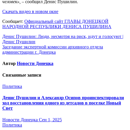
человек»,
– сообщил Денис Пушилин.
Скачать видео в новом окне
Сообщает:
Официальный сайт ГЛАВЫ ДОНЕЦКОЙ
НАРОДНОЙ РЕСПУБЛИКИ ДЕНИСА ПУШИЛИНА
Навигация
Денис Пушилин: Люди, несмотря на риск, идут и голосуют |
Денис Пушилин
по
Заседание экспертной комиссии архивного отдела
записям
администрации г. Донецка
Автор
Новости Донецка
Связанные записи
Политика
Денис Пушилин и Александр Осипов проинспектировали
ход восстановления одного из детсадов в поселке Новый
Свет
Новости Донецка
Сен 1, 2025
Политика