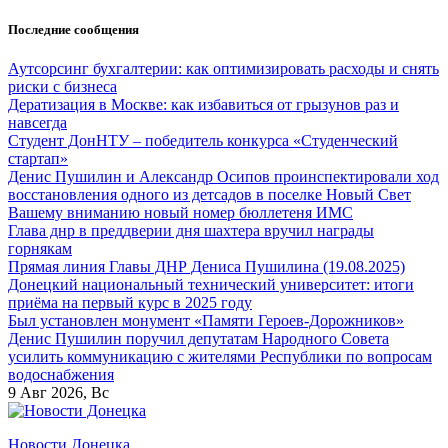
Перейти
Последние сообщения
к
содержанию
Аутсорсинг бухгалтерии: как оптимизировать расходы и снять
риски с бизнеса
Дератизация в Москве: как избавиться от грызунов раз и
навсегда
Студент ДонНТУ – победитель конкурса «Студенческий
стартап»
Денис Пушилин и Александр Осипов проинспектировали ход
восстановления одного из детсадов в поселке Новый Свет
Вашему вниманию новый номер бюллетеня ИМС
Глава днр в преддверии дня шахтера вручил награды
горнякам
Прямая линия Главы ДНР Дениса Пушилина (19.08.2025)
Донецкий национальный технический университет: итоги
приёма на первый курс в 2025 году
Был установлен монумент «Памяти Героев-Дорожников»
Денис Пушилин поручил депутатам Народного Совета
усилить коммуникацию с жителями Республики по вопросам
водоснабжения
9
Авг 2026, Вс
Новости Донецка