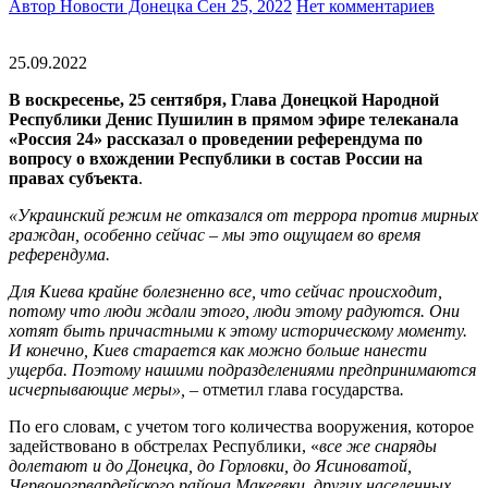
Автор Новости Донецка
Сен 25, 2022
Нет комментариев
25.09.2022
В воскресенье, 25 сентября, Глава Донецкой Народной
Республики Денис Пушилин в прямом эфире телеканала
«Россия 24» рассказал о проведении референдума по
вопросу о вхождении Республики в состав России на
правах субъекта
.
«Украинский режим не отказался от террора против мирных
граждан, особенно сейчас – мы это ощущаем во время
референдума.
Для Киева крайне болезненно все, что сейчас происходит,
потому что люди ждали этого, люди этому радуются. Они
хотят быть причастными к этому историческому моменту.
И конечно, Киев старается как можно больше нанести
ущерба. Поэтому нашими подразделениями предпринимаются
исчерпывающие меры», –
отметил глава государства
.
По его словам, с учетом того количества вооружения, которое
задействовано в обстрелах Республики, «
все же снаряды
долетают и до Донецка, до Горловки, до Ясиноватой,
Червоногрвардейского района Макеевки, других населенных