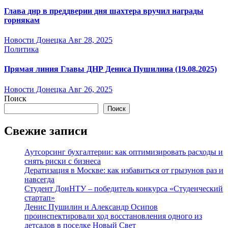
Глава днр в преддверии дня шахтера вручил награды
горнякам
Новости Донецка
Авг 28, 2025
Политика
Прямая линия Главы ДНР Дениса Пушилина (19.08.2025)
Новости Донецка
Авг 26, 2025
Поиск
Поиск
Свежие записи
Аутсорсинг бухгалтерии: как оптимизировать расходы и
снять риски с бизнеса
Дератизация в Москве: как избавиться от грызунов раз и
навсегда
Студент ДонНТУ – победитель конкурса «Студенческий
стартап»
Денис Пушилин и Александр Осипов
проинспектировали ход восстановления одного из
детсадов в поселке Новый Свет