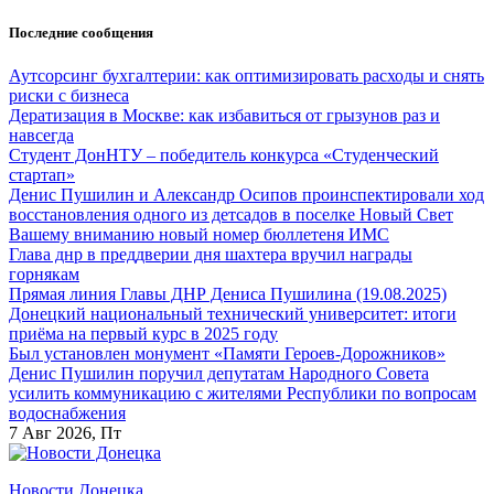
Перейти
Последние сообщения
к
содержанию
Аутсорсинг бухгалтерии: как оптимизировать расходы и снять
риски с бизнеса
Дератизация в Москве: как избавиться от грызунов раз и
навсегда
Студент ДонНТУ – победитель конкурса «Студенческий
стартап»
Денис Пушилин и Александр Осипов проинспектировали ход
восстановления одного из детсадов в поселке Новый Свет
Вашему вниманию новый номер бюллетеня ИМС
Глава днр в преддверии дня шахтера вручил награды
горнякам
Прямая линия Главы ДНР Дениса Пушилина (19.08.2025)
Донецкий национальный технический университет: итоги
приёма на первый курс в 2025 году
Был установлен монумент «Памяти Героев-Дорожников»
Денис Пушилин поручил депутатам Народного Совета
усилить коммуникацию с жителями Республики по вопросам
водоснабжения
7
Авг 2026, Пт
Новости Донецка