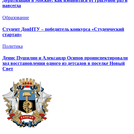
Дератизация в Москве: как избавиться от грызунов раз и
навсегда
Образование
Студент ДонНТУ – победитель конкурса «Студенческий
стартап»
Политика
Денис Пушилин и Александр Осипов проинспектировали
ход восстановления одного из детсадов в поселке Новый
Свет