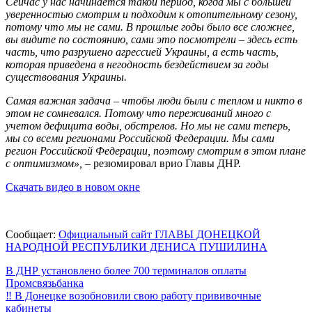
Сейчас у нас начинается такой период, когда мы с большей
уверенностью смотрим и подходим к отопительному сезону,
потому что мы не сами. В прошлые годы было все сложнее,
вы видите по состоянию, сами это посмотрели – здесь есть
часть, что разрушено агрессией Украины, а есть часть,
которая приведена в негодность бездействием за годы
существования Украины.
Самая важная задача – чтобы люди были с теплом и никто в
этом не сомневался. Потому что переживаний много с
учетом дефицита воды, обстрелов. Но мы не сами теперь,
мы со всеми регионами Российской Федерации. Мы сами
регион Российской Федерации, поэтому смотрим в этом плане
с оптимизмом»,
– резюмировал врио Главы ДНР.
Скачать видео в новом окне
Сообщает:
Официальный сайт ГЛАВЫ ДОНЕЦКОЙ
НАРОДНОЙ РЕСПУБЛИКИ ДЕНИСА ПУШИЛИНА
Навигация
В ДНР установлено более 700 терминалов оплаты
Промсвязьбанка
по
‼️ В Донецке возобновили свою работу прививочные
записям
кабинеты