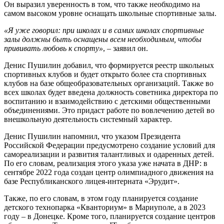
Он выразил уверенность в том, что также необходимо на
самом высоком уровне оснащать школьные спортивные залы.
«Я уже говорил: при школах и в самих школах спортивные
залы должны быть оснащены всем необходимым, чтобы
прививать любовь к спорту»
, – заявил он.
Денис Пушилин добавил, что формируется реестр школьных
спортивных клубов и будет открыто более ста спортивных
клубов на базе общеобразовательных организаций. Также во
всех школах будет введена должность советника директора по
воспитанию и взаимодействию с детскими общественными
объединениями. Это придаст работе по вовлечению детей во
внешкольную деятельность системный характер.
Денис Пушилин напомнил, что указом Президента
Российской Федерации предусмотрено создание условий для
самореализации и развития талантливых и одаренных детей.
По его словам, реализация этого указа уже начата в ДНР: в
сентябре 2022 года создан центр олимпиадного движения на
базе Республиканского лицея-интерната «Эрудит».
Также, по его словам, в этом году планируется создание
детского технопарка «Кванториум» в Мариуполе, а в 2023
году – в Донецке. Кроме того, планируется создание центров