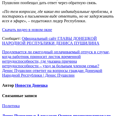
Пушилин пообещал дать ответ через обратную связь.
«По тем вопросам, где какие-то индивидуальные проблемы, я
постараюсь в письменном виде ответить, но не задерживать
всех в эфире»
, – подытожил лидер Республики.
Скачать видео в новом окне
Сообщает:
Официальный сайт ГЛАВЫ ДОНЕЦКОЙ
НАРОДНОЙ РЕСПУБЛИКИ ДЕНИСА ПУШИЛИНА
Навигация
Продлевается ли ежегодный оплачиваемый отпуск в случае,
когда работник приносит листок временной
по
нетрудоспособности, где указана причина
записям
нетрудоспособности – уход за больным членом семьи?
Денис Пушилин ответит на вопросы граждан Донецкой
Народной Республики | Денис Пушилин
Автор
Новости Донецка
Связанные записи
Политика
Денис Пушилин и Александр Осипов проинспектировали