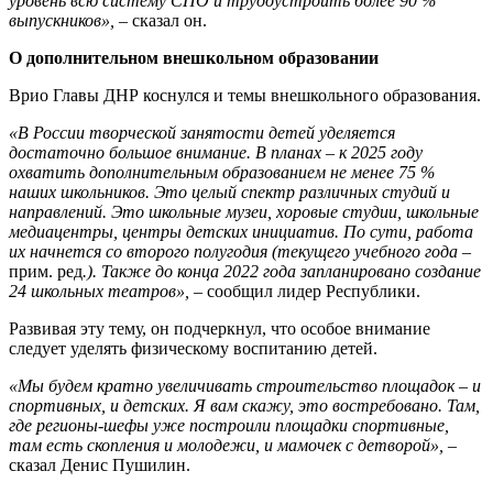
уровень всю систему СПО и трудоустроить более 90 %
выпускников»,
– сказал он.
О дополнительном внешкольном образовании
Врио Главы ДНР коснулся и темы внешкольного образования.
«В России творческой занятости детей уделяется
достаточно большое внимание. В планах – к 2025 году
охватить дополнительным образованием не менее 75 %
наших школьников. Это целый спектр различных студий и
направлений. Это школьные музеи, хоровые студии, школьные
медиацентры, центры детских инициатив. По сути, работа
их начнется со второго полугодия (текущего учебного года
–
прим. ред
.). Также до конца 2022 года запланировано создание
24 школьных театров»,
– сообщил лидер Республики.
Развивая эту тему, он подчеркнул, что особое внимание
следует уделять физическому воспитанию детей.
«Мы будем кратно увеличивать строительство площадок – и
спортивных, и детских. Я вам скажу, это востребовано. Там,
где регионы-шефы уже построили площадки спортивные,
там есть скопления и молодежи, и мамочек с детворой»,
–
сказал Денис Пушилин.