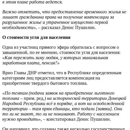
в этом плане работа ведется.
Важно отметить, что предоставление временного жилья не
лишает гражданина права на получение компенсации за
разрушенное жилье и утраченное имущество первой
необходимости»
, – рассказал Денис Пушилин.
О стоимости угля для населения
Одна из участниц прямого эфира обратилась с вопросом о
завышенной, по ее мнению, стоимости угля для населения:
«Как пережить зиму людям, у которых минимальная
заработная плата, пенсия?»
Врио Главы ДНР отметил, что в Республике определенным
категориям лиц предоставляется компенсация на
приобретение твердого бытового топлива.
«По темпам (подачи заявок на приобретение льготного
топлива –
прим. ред
.) на исторической территории Донецкой
Народной Республики всё в порядке, а вот на освобожденной
территории – там прям единицы, кто подали [заявки]. Они
то ли не знают, то ли не понимают. Работу с населением
нужно проводить»
, – констатировал Денис Пушилин.
Он напомнил, что созданы также несколько государственных