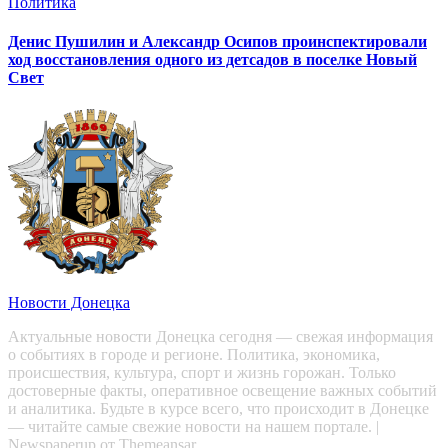
Политика
Денис Пушилин и Александр Осипов проинспектировали
ход восстановления одного из детсадов в поселке Новый
Свет
Новости Донецка
Актуальные новости Донецка сегодня — свежая информация
о событиях в городе и регионе. Политика, экономика,
происшествия, культура, спорт и жизнь горожан. Только
достоверные факты, оперативное освещение важных событий
и аналитика. Будьте в курсе всего, что происходит в Донецке
— читайте самые свежие новости на нашем портале.
|
Newspaperup
от
Themeansar
.