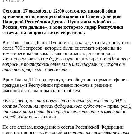
17.10.2022
Сегодня, 17 октября, в 12:00 состоялся прямой эфир
временно исполняющего обязанности Главы Донецкой
Народной Республики Дениса Пушилина «Донбасс –
Россия, что дальше», в ходе которого лидер Республики
отвечал на вопросы жителей региона.
В начале эфира Денис Пушилин рассказал, что ему поступило
более 700 вопросов, которые были систематизированы по
тематическим блокам. Также он отметил, что вопросы
частного характера не будут озвучены в эфире, но:
«На такие
вопросы я постараюсь отвечать индивидуально, исходя от
ответов профильных ведомств».
Врио Главы ДНР подчеркнул, что общение в прямом эфире с
гражданами Республики призвано помочь в решении
имеющихся на данном этапе проблем.
«Безусловно, мы так долго этого ждали (вступления ДНР в
состав России на правах федерального субъекта –
прим. ред
.),
что мы хотим очень быстрых и качественных изменений в
нашей жизни»
, – сказал он.
По его словам, вхождение в состав Российской Федерации
является процессом, который
«состоит из последовательных