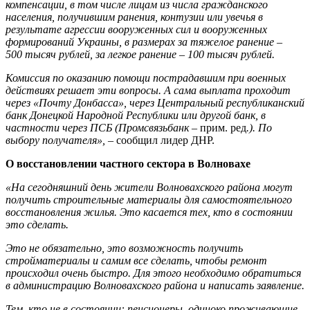
компенсации, в том числе лицам из числа гражданского
населения, получившим ранения, контузии или увечья в
результате агрессии вооруженных сил и вооруженных
формирований Украины, в размерах за тяжелое ранение –
500 тысяч рублей, за легкое ранение – 100 тысяч рублей.
Комиссия по оказанию помощи пострадавшим при военных
действиях решает эти вопросы. А сама выплата проходит
через «Почту Донбасса», через Центральный республиканский
банк Донецкой Народной Республики или другой банк, в
частности через ПСБ (Промсвязьбанк
– прим. ред
.). По
выбору получателя»,
– сообщил лидер ДНР.
О восстановлении частного сектора в Волновахе
«На сегодняшний день жители Волновахского района могут
получить строительные материалы для самостоятельного
восстановления жилья. Это касается тех, кто в состоянии
это сделать.
Это не обязательно, это возможность получить
стройматериалы и самим все сделать, чтобы ремонт
происходил очень быстро. Для этого необходимо обратиться
в администрацию Волновахского района и написать заявление.
Тем, кто не в состоянии: пенсионеры, одиноко проживающие