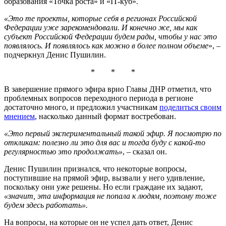
образования «Точка роста» и «IT-куб».
«Это те проекты, которые себя в регионах Российской
Федерации уже зарекомендовали. И конечно же, мы как
субъект Российской Федерации будем рады, чтобы у нас это
появлялось. И появлялось как можно в более полном объеме
», –
подчеркнул Денис Пушилин.
* * *
В завершение прямого эфира врио Главы ДНР отметил, что
проблемных вопросов переходного периода в регионе
достаточно много, и предложил участникам
поделиться своим
мнением
, насколько данный формат востребован.
«Это первый экспериментальный такой эфир. Я посмотрю по
откликам: полезно ли это для вас и тогда буду с какой-то
регулярностью это продолжать»
, – сказал он.
Денис Пушилин признался, что некоторые вопросы,
поступившие на прямой эфир, вызвали у него удивление,
поскольку они уже решены. Но если граждане их задают,
«значит, эта информация не попала к людям, поэтому тоже
будем здесь работать».
На вопросы, на которые он не успел дать ответ, Денис