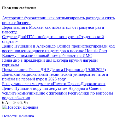
Перейти
Последние сообщения
к
содержанию
Аутсорсинг бухгалтерии: как оптимизировать расходы и снять
риски с бизнеса
Дератизация в Москве: как избавиться от грызунов раз и
навсегда
Студент ДонНТУ – победитель конкурса «Студенческий
стартап»
Денис Пушилин и Александр Осипов проинспектировали ход
восстановления одного из детсадов в поселке Новый Свет
Вашему вниманию новый номер бюллетеня ИМС
Глава днр в преддверии дня шахтера вручил награды
горнякам
Прямая линия Главы ДНР Дениса Пушилина (19.08.2025)
Донецкий национальный технический университет: итоги
приёма на первый курс в 2025 году
Был установлен монумент «Памяти Героев-Дорожников»
Денис Пушилин поручил депутатам Народного Совета
усилить коммуникацию с жителями Республики по вопросам
водоснабжения
6
Авг 2026, Чт
Новости Донецка