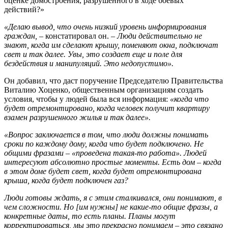
оценке домостроения, разрушенного в ходе боевых
действий?»
«Делаю вывод, что очень низкий уровень информирования
граждан,
– констатировал он. –
Люди действительно не
знают, когда им сделают крышу, поменяют окна, подключат
свет и так далее. Увы, это создает еще и поле для
бездействия и манипуляций. Это недопустимо».
Он добавил, что даст поручение Председателю Правительства
Виталию Хоценко, общественным организациям создать
условия, чтобы у людей была вся информация:
«когда что
будет отремонтировано, когда человек получит квартиру
взамен разрушенного жилья и так далее».
«Вопрос заключается в том, что люди должны понимать
сроки по каждому дому, когда что будет подключено. Не
общими фразами – «проведена такая-то работа». Людей
интересуют абсолютно простые моменты. Есть дом – когда
в этом доме будет свет, когда будет отремонтирована
крыша, когда будет подключен газ?
Люди готовы ждать, я с этим сталкивался, они понимают, в
чем сложности. Но [им нужны] не какие-то общие фразы, а
конкретные даты, то есть планы. Планы могут
корректироваться, мы это прекрасно понимаем – это связано