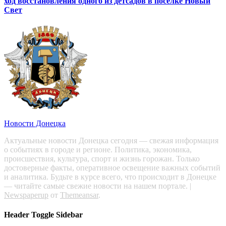
ход восстановления одного из детсадов в поселке Новый
Свет
Новости Донецка
Актуальные новости Донецка сегодня — свежая информация
о событиях в городе и регионе. Политика, экономика,
происшествия, культура, спорт и жизнь горожан. Только
достоверные факты, оперативное освещение важных событий
и аналитика. Будьте в курсе всего, что происходит в Донецке
— читайте самые свежие новости на нашем портале.
|
Newspaperup
от
Themeansar
.
Header Toggle Sidebar