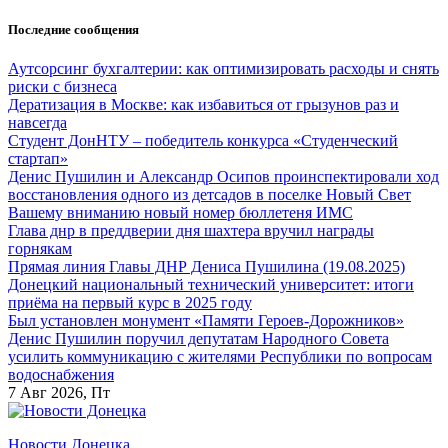
Перейти
Последние сообщения
к
содержанию
Аутсорсинг бухгалтерии: как оптимизировать расходы и снять
риски с бизнеса
Дератизация в Москве: как избавиться от грызунов раз и
навсегда
Студент ДонНТУ – победитель конкурса «Студенческий
стартап»
Денис Пушилин и Александр Осипов проинспектировали ход
восстановления одного из детсадов в поселке Новый Свет
Вашему вниманию новый номер бюллетеня ИМС
Глава днр в преддверии дня шахтера вручил награды
горнякам
Прямая линия Главы ДНР Дениса Пушилина (19.08.2025)
Донецкий национальный технический университет: итоги
приёма на первый курс в 2025 году
Был установлен монумент «Памяти Героев-Дорожников»
Денис Пушилин поручил депутатам Народного Совета
усилить коммуникацию с жителями Республики по вопросам
водоснабжения
7
Авг 2026, Пт
Новости Донецка