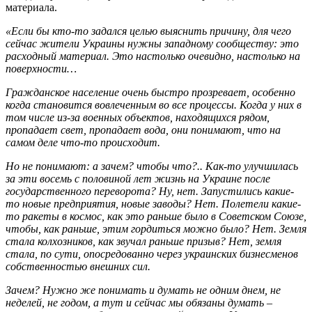
материала.
«Если бы кто-то задался целью выяснить причину, для чего
сейчас жители Украины нужны западному сообществу: это
расходный материал. Это настолько очевидно, настолько на
поверхности…
Гражданское население очень быстро прозревает, особенно
когда становится вовлеченным во все процессы. Когда у них в
том числе из-за военных объектов, находящихся рядом,
пропадает свет, пропадает вода, они понимают, что на
самом деле что-то происходит.
Но не понимают: а зачем? чтобы что?.. Как-то улучшилась
за эти восемь с половиной лет жизнь на Украине после
государственного переворота? Ну, нет. Запустились какие-
то новые предприятия, новые заводы? Нет. Полетели какие-
то ракеты в космос, как это раньше было в Советском Союзе,
чтобы, как раньше, этим гордиться можно было? Нет. Земля
стала колхозников, как звучал раньше призыв? Нет, земля
стала, по сути, опосредованно через украинских бизнесменов
собственностью внешних сил.
Зачем? Нужно же понимать и думать не одним днем, не
неделей, не годом, а тут и сейчас мы обязаны думать –