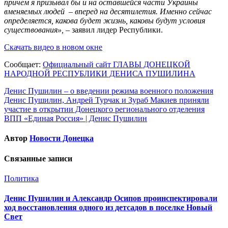
причем я призывал бы и на оставшейся части Украины
вменяемых людей – вперед на десятилетия. Именно сейчас
определяется, какова будет жизнь, каковы будут условия
существования»,
– заявил лидер Республики.
Скачать видео в новом окне
Сообщает:
Официальный сайт ГЛАВЫ ДОНЕЦКОЙ
НАРОДНОЙ РЕСПУБЛИКИ ДЕНИСА ПУШИЛИНА
Навигация
Денис Пушилин – о введении режима военного положения
Денис Пушилин, Андрей Турчак и Зураб Макиев приняли
по
участие в открытии Донецкого регионального отделения
записям
ВПП «Единая Россия» | Денис Пушилин
Автор
Новости Донецка
Связанные записи
Политика
Денис Пушилин и Александр Осипов проинспектировали
ход восстановления одного из детсадов в поселке Новый
Свет