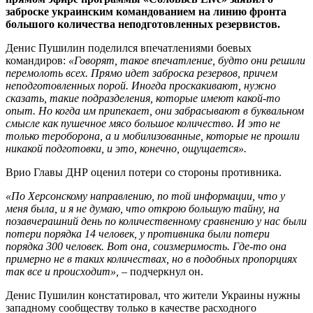
заброске украинским командованием на линию фронта
большого количества неподготовленных резервистов.
Денис Пушилин поделился впечатлениями боевых
командиров:
«Говорят, такое впечатление, будто они решили
перемолоть всех. Прямо идет заброска резервов, причем
неподготовленных порой. Иногда проскакивают, нужно
сказать, такие подразделения, которые имеют какой-то
опыт. Но когда им припекает, они забрасывают в буквальном
смысле как пушечное мясо большое количество. И это не
только тероборона, а и мобилизованные, которые не прошли
никакой подготовки, и это, конечно, ощущается».
Врио Главы ДНР оценил потери со стороны противника.
«По Херсонскому направлению, по той информации, что у
меня была, и я не думаю, что открою большую тайну, на
позавчерашний день по количественному сравнению у нас были
потери порядка 14 человек, у противника были потери
порядка 300 человек. Вот она, соизмеримость. Где-то она
примерно не в таких количествах, но в подобных пропорциях
так все и происходит»,
– подчеркнул он.
Денис Пушилин констатировал, что жители Украины нужны
западному сообществу только в качестве расходного