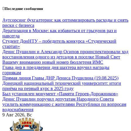
Перейти
Последние сообщения
к
содержанию
Аутсорсинг бухгалтерии: как оптимизировать расходы и снять
риски с бизнеса
Дератизация в Москве: как избавиться от грызунов раз и
навсегда
Студент ДонНТУ – победитель конкурса «Студенческий
стартап»
Денис Пушилин и Александр Осипов проинспектировали ход
восстановления одного из детсадов в поселке Новый Свет
Вашему вниманию новый номер бюллетеня ИМС
Глава днр в преддверии дня шахтера вручил награды
горнякам
Прямая линия Главы ДНР Дениса Пушилина (19.08.2025)
Донецкий национальный технический университет: итоги
приёма на первый курс в 2025 году
Был установлен монумент «Памяти Героев-Дорожников»
Денис Пушилин поручил депутатам Народного Совета
усилить коммуникацию с жителями Республики по вопросам
водоснабжения
9
Авг 2026, Вс