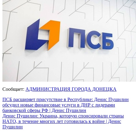
Сообщает:
АДМИНИСТРАЦИЯ ГОРОДА ДОНЕЦКА
Навигация
ПСБ расширяет присутствие в Республике: Денис Пушилин
обсудил новые финансовые услуги в ДНР с лидерами
по
банковской сферы РФ | Денис Пушилин
записям
Денис Пушилин: Украина, которую спонсировали страны
НАТО, в течение многих лет готовилась к войне | Денис
Пушилин