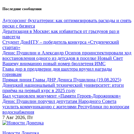
Перейти
Последние сообщения
к
содержанию
Аутсорсинг бухгалтерии: как оптимизировать расходы и снять
риски с бизнеса
Дератизация в Москве: как избавиться от грызунов раз и
навсегда
Студент ДонНТУ – победитель конкурса «Студенческий
стартап»
Денис Пушилин и Александр Осипов проинспектировали ход
восстановления одного из детсадов в поселке Новый Свет
Вашему вниманию новый номер бюллетеня ИМС
Глава днр в преддверии дня шахтера вручил награды
горнякам
Прямая линия Главы ДНР Дениса Пушилина (19.08.2025)
Донецкий национальный технический университет: итоги
приёма на первый курс в 2025 году
Был установлен монумент «Памяти Героев-Дорожников»
Денис Пушилин поручил депутатам Народного Совета
усилить коммуникацию с жителями Республики по вопросам
водоснабжения
7
Авг 2026, Пт
Новости Донецка