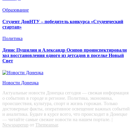
Образование
Студент ДонНТУ – победитель конкурса «Студенческий
стартап»
Политика
Денис Пушилин и Александр Осипов проинспектировали
ход восстановления одного из детсадов в поселке Новый
Свет
Новости Донецка
Актуальные новости Донецка сегодня — свежая информация
о событиях в городе и регионе. Политика, экономика,
происшествия, культура, спорт и жизнь горожан. Только
достоверные факты, оперативное освещение важных событий
и аналитика. Будьте в курсе всего, что происходит в Донецке
— читайте самые свежие новости на нашем портале.
|
Newspaperup
от
Themeansar
.