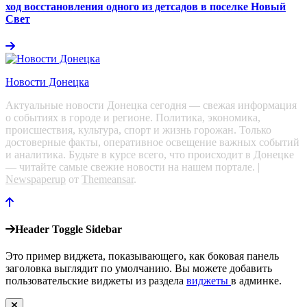
ход восстановления одного из детсадов в поселке Новый
Свет
Новости Донецка
Актуальные новости Донецка сегодня — свежая информация
о событиях в городе и регионе. Политика, экономика,
происшествия, культура, спорт и жизнь горожан. Только
достоверные факты, оперативное освещение важных событий
и аналитика. Будьте в курсе всего, что происходит в Донецке
— читайте самые свежие новости на нашем портале.
|
Newspaperup
от
Themeansar
.
Header Toggle Sidebar
Это пример виджета, показывающего, как боковая панель
заголовка выглядит по умолчанию. Вы можете добавить
пользовательские виджеты из раздела
виджеты
в админке.