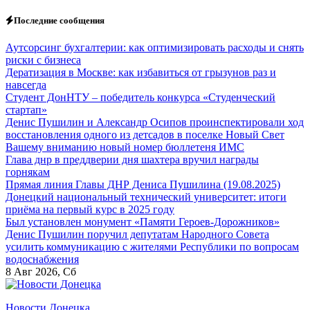
Перейти
Последние сообщения
к
содержанию
Аутсорсинг бухгалтерии: как оптимизировать расходы и снять
риски с бизнеса
Дератизация в Москве: как избавиться от грызунов раз и
навсегда
Студент ДонНТУ – победитель конкурса «Студенческий
стартап»
Денис Пушилин и Александр Осипов проинспектировали ход
восстановления одного из детсадов в поселке Новый Свет
Вашему вниманию новый номер бюллетеня ИМС
Глава днр в преддверии дня шахтера вручил награды
горнякам
Прямая линия Главы ДНР Дениса Пушилина (19.08.2025)
Донецкий национальный технический университет: итоги
приёма на первый курс в 2025 году
Был установлен монумент «Памяти Героев-Дорожников»
Денис Пушилин поручил депутатам Народного Совета
усилить коммуникацию с жителями Республики по вопросам
водоснабжения
8
Авг 2026, Сб
Новости Донецка