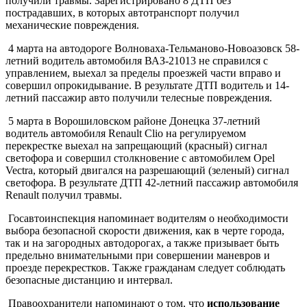
получили травмы. Зарегистрировано 8 ДТП без
пострадавших, в которых автотранспорт получил
механические повреждения.
4 марта на автодороге Волноваха-Тельманово-Новоазовск 58-
летний водитель автомобиля ВАЗ-21013 не справился с
управлением, выехал за пределы проезжей части вправо и
совершил опрокидывание. В результате ДТП водитель и 14-
летний пассажир авто получили телесные повреждения.
5 марта в Ворошиловском районе Донецка 37-летний
водитель автомобиля Renault Clio на регулируемом
перекрестке выехал на запрещающий (красный) сигнал
светофора и совершил столкновение с автомобилем Opel
Vectra, который двигался на разрешающий (зеленый) сигнал
светофора. В результате ДТП 42-летний пассажир автомобиля
Renault получил травмы.
Госавтоинспекция напоминает водителям о необходимости
выбора безопасной скорости движения, как в черте города,
так и на загородных автодорогах, а также призывает быть
предельно внимательными при совершении маневров и
проезде перекрестков. Также гражданам следует соблюдать
безопасные дистанцию и интервал.
Правоохранители напоминают о том, что
использование