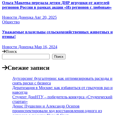
Ольга Макеева передала детям ДНР игрушки от жителей
регионов России в рамках акции «Из регионов с любовью»
Новости Донецка
Авг 20, 2025
Общество
Уважаемые владельцы сельскохозяйственных животных и
птицы!
Новости Донецка
Мар 16, 2024
Поиск
Поиск
Свежие записи
Аутсорсинг бухгалтерии: как оптимизировать расходы и
снять риски с бизнеса
Дератизация в Москве: как избавиться от грызунов раз и
навсегда
Студент ДонНТУ – победитель конкурса «Студенческий
стартап»
Денис Пушилин и Александр Осипов
проинспектировали ход восстановления одного из