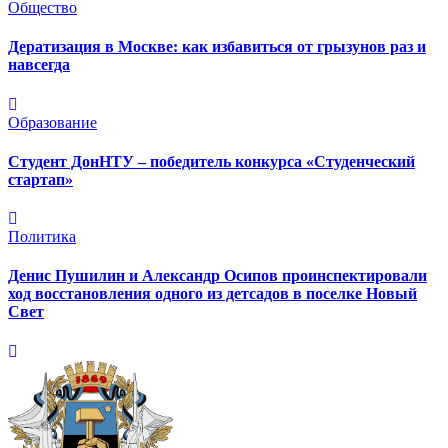
Общество
Дератизация в Москве: как избавиться от грызунов раз и
навсегда
Образование
Студент ДонНТУ – победитель конкурса «Студенческий
стартап»
Политика
Денис Пушилин и Александр Осипов проинспектировали
ход восстановления одного из детсадов в поселке Новый
Свет