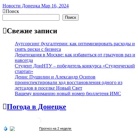
Новости Донецка
Мар 16, 2024
Поиск
Поиск
Свежие записи
Аутсорсинг бухгалтерии: как оптимизировать расходы и
снять риски с бизнеса
Дератизация в Москве: как избавиться от грызунов раз и
навсегда
Студент ДонНТУ – победитель конкурса «Студенческий
стартап»
Денис Пушилин и Александр Осипов
проинспектировали ход восстановления одного из
детсадов в поселке Новый Свет
Вашему вниманию новый номер бюллетеня ИМС
Погода в Донецке