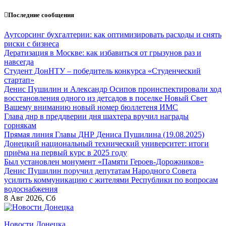
Перейти
Последние сообщения
к
содержанию
Аутсорсинг бухгалтерии: как оптимизировать расходы и снять
риски с бизнеса
Дератизация в Москве: как избавиться от грызунов раз и
навсегда
Студент ДонНТУ – победитель конкурса «Студенческий
стартап»
Денис Пушилин и Александр Осипов проинспектировали ход
восстановления одного из детсадов в поселке Новый Свет
Вашему вниманию новый номер бюллетеня ИМС
Глава днр в преддверии дня шахтера вручил награды
горнякам
Прямая линия Главы ДНР Дениса Пушилина (19.08.2025)
Донецкий национальный технический университет: итоги
приёма на первый курс в 2025 году
Был установлен монумент «Памяти Героев-Дорожников»
Денис Пушилин поручил депутатам Народного Совета
усилить коммуникацию с жителями Республики по вопросам
водоснабжения
8
Авг 2026, Сб
Новости Донецка