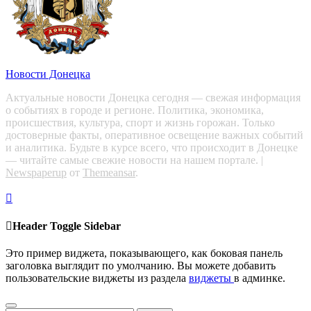
Новости Донецка
Актуальные новости Донецка сегодня — свежая информация
о событиях в городе и регионе. Политика, экономика,
происшествия, культура, спорт и жизнь горожан. Только
достоверные факты, оперативное освещение важных событий
и аналитика. Будьте в курсе всего, что происходит в Донецке
— читайте самые свежие новости на нашем портале.
|
Newspaperup
от
Themeansar
.
Header Toggle Sidebar
Это пример виджета, показывающего, как боковая панель
заголовка выглядит по умолчанию. Вы можете добавить
пользовательские виджеты из раздела
виджеты
в админке.