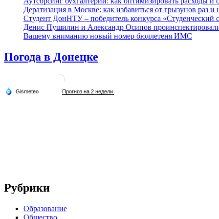
Аутсорсинг бухгалтерии: как оптимизировать расходы и с
Дератизация в Москве: как избавиться от грызунов раз и 
Студент ДонНТУ – победитель конкурса «Студенческий 
Денис Пушилин и Александр Осипов проинспектировали х
Вашему вниманию новый номер бюллетеня ИМС
Погода в Донецке
Рубрики
Образование
Общество