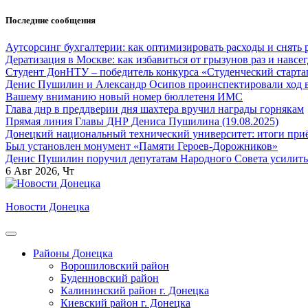
Перейти
Последние сообщения
к
содержанию
Аутсорсинг бухгалтерии: как оптимизировать расходы и снять 
Дератизация в Москве: как избавиться от грызунов раз и навсег
Студент ДонНТУ – победитель конкурса «Студенческий старта
Денис Пушилин и Александр Осипов проинспектировали ход во
Вашему вниманию новый номер бюллетеня ИМС
Глава днр в преддверии дня шахтера вручил награды горнякам
Прямая линия Главы ДНР Дениса Пушилина (19.08.2025)
Донецкий национальный технический университет: итоги приё
Был установлен монумент «Памяти Героев-Дорожников»
Денис Пушилин поручил депутатам Народного Совета усилить
6
Авг 2026, Чт
Новости Донецка
Районы Донецка
Ворошиловский район
Буденновский район
Калининский район г. Донецка
Киевский район г. Донецка