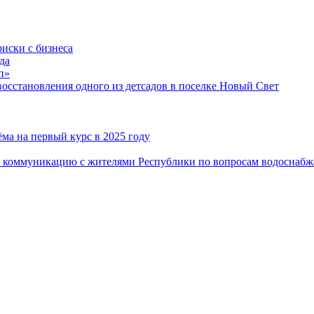
риски с бизнеса
да
п»
сстановления одного из детсадов в поселке Новый Свет
ма на первый курс в 2025 году
 коммуникацию с жителями Республики по вопросам водоснабж