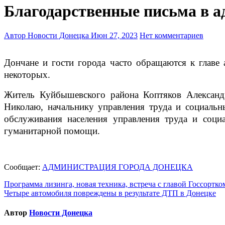
Благодарственные письма в а
Автор Новости Донецка
Июн 27, 2023
Нет комментариев
Дончане и гости города часто обращаются к главе администрации г. Донецка Алексею Кулемзину со словами благодарности. Ниже приведены выдержки из
некоторых.
Житель Куйбышевского района Коптяков Александр
Николаю, начальнику управления труда и социальн
обслуживания населения управления труда и соци
гуманитарной помощи.
Сообщает:
АДМИНИСТРАЦИЯ ГОРОДА ДОНЕЦКА
Навигация
Программа лизинга, новая техника, встреча с главой Госсор
Четыре автомобиля повреждены в результате ДТП в Донецке
по
записям
Автор
Новости Донецка