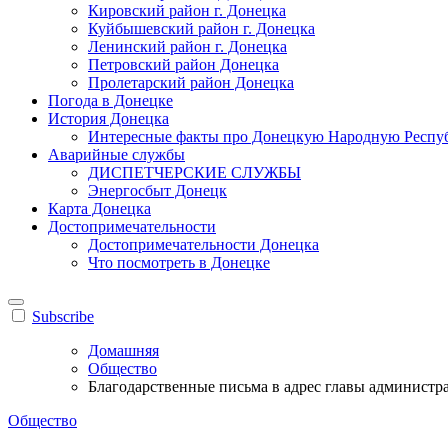
Кировский район г. Донецка
Куйбышевский район г. Донецка
Ленинский район г. Донецка
Петровский район Донецка
Пролетарский район Донецка
Погода в Донецке
История Донецка
Интересные факты про Донецкую Народную Респу
Аварийные службы
ДИСПЕТЧЕРСКИЕ СЛУЖБЫ
Энергосбыт Донецк
Карта Донецка
Достопримечательности
Достопримечательности Донецка
Что посмотреть в Донецке
Subscribe
Домашняя
Общество
Благодарственные письма в адрес главы администра
Общество