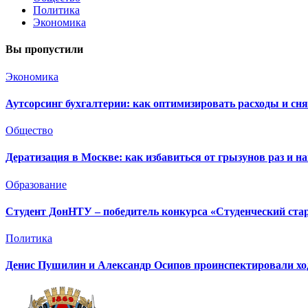
Политика
Экономика
Вы пропустили
Экономика
Аутсорсинг бухгалтерии: как оптимизировать расходы и сня
Общество
Дератизация в Москве: как избавиться от грызунов раз и на
Образование
Студент ДонНТУ – победитель конкурса «Студенческий ста
Политика
Денис Пушилин и Александр Осипов проинспектировали ход 