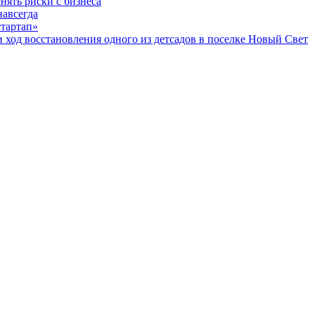
нять риски с бизнеса
навсегда
стартап»
од восстановления одного из детсадов в поселке Новый Свет