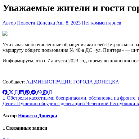
Уважаемые жители и гости го
Автор Новости Донецка
Авг 8, 2023
Нет комментариев
Учитывая многочисленные обращения жителей Петровского рай
маршруту общего пользования № 40-а ДС «ул. Пинтера» — ш-т
Информируем, что с 7 августа 2023 года время выполнения посл
Сообщает:
АДМИНИСТРАЦИЯ ГОРОДА ДОНЕЦКА
Навигация
Обстрелы кассетными боеприпасами, обстановка на фронте, 
Денис Пушилин обсудил с делегацией Чеченской Республики в
по
записям
Автор
Новости Донецка
Связанные записи