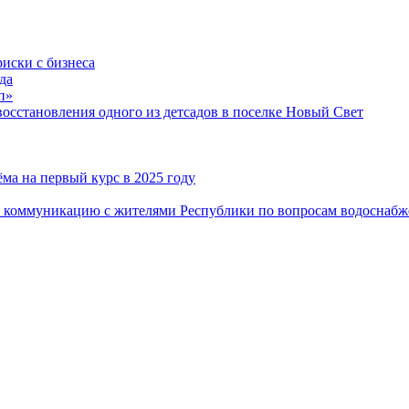
риски с бизнеса
да
п»
сстановления одного из детсадов в поселке Новый Свет
ма на первый курс в 2025 году
 коммуникацию с жителями Республики по вопросам водоснабж