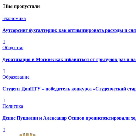
Вы пропустили
Экономика
Аутсорсинг бухгалтерии: как оптимизировать расходы и сня
Общество
Дератизация в Москве: как избавиться от грызунов раз и на
Образование
Студент ДонНТУ – победитель конкурса «Студенческий ста
Политика
Денис Пушилин и Александр Осипов проинспектировали ход 