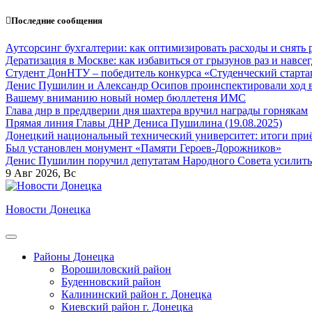
Перейти
Последние сообщения
к
содержанию
Аутсорсинг бухгалтерии: как оптимизировать расходы и снять 
Дератизация в Москве: как избавиться от грызунов раз и навсег
Студент ДонНТУ – победитель конкурса «Студенческий старта
Денис Пушилин и Александр Осипов проинспектировали ход во
Вашему вниманию новый номер бюллетеня ИМС
Глава днр в преддверии дня шахтера вручил награды горнякам
Прямая линия Главы ДНР Дениса Пушилина (19.08.2025)
Донецкий национальный технический университет: итоги приё
Был установлен монумент «Памяти Героев-Дорожников»
Денис Пушилин поручил депутатам Народного Совета усилить
9
Авг 2026, Вс
Новости Донецка
Районы Донецка
Ворошиловский район
Буденновский район
Калининский район г. Донецка
Киевский район г. Донецка