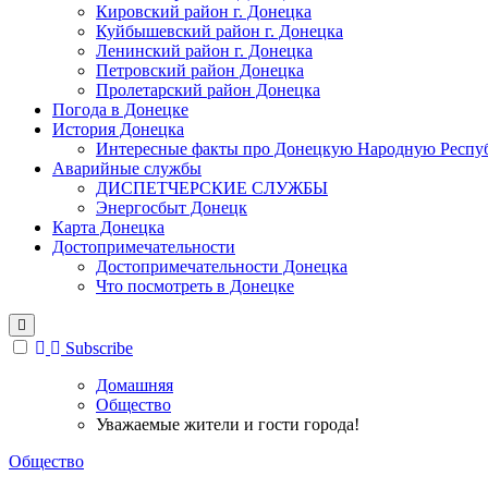
Кировский район г. Донецка
Куйбышевский район г. Донецка
Ленинский район г. Донецка
Петровский район Донецка
Пролетарский район Донецка
Погода в Донецке
История Донецка
Интересные факты про Донецкую Народную Респу
Аварийные службы
ДИСПЕТЧЕРСКИЕ СЛУЖБЫ
Энергосбыт Донецк
Карта Донецка
Достопримечательности
Достопримечательности Донецка
Что посмотреть в Донецке
Subscribe
Домашняя
Общество
Уважаемые жители и гости города!
Общество