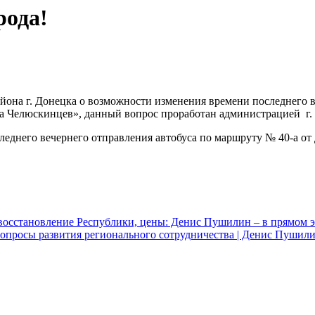
рода!
она г. Донецка о возможности изменения времени последнего в
а Челюскинцев», данный вопрос проработан администрацией г. 
еднего вечернего отправления автобуса по маршруту № 40-а от Д
восстановление Республики, цены: Денис Пушилин – в прямом 
опросы развития регионального сотрудничества | Денис Пушил