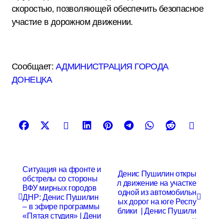
скоростью, позволяющей обеспечить безопасное
участие в дорожном движении.
Сообщает:
АДМИНИСТРАЦИЯ ГОРОДА
ДОНЕЦКА
Н
Ситуация на фронте и
Денис Пушилин откры
обстрелы со стороны
а
л движение на участке
ВФУ мирных городов
одной из автомобильн
в
ДНР: Денис Пушилин
ых дорог на юге Респу
– в эфире программы
блики | Денис Пушили
и
«Пятая студия» | Дени