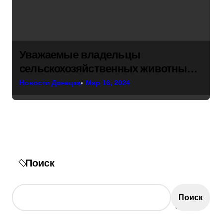
Уважаемые владельцы
сельскохозяйственных животных и
птицы!
Новости Донецка
Мар 16, 2024
Поиск
Поиск