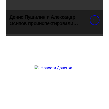
Денис Пушилин и Александр
Осипов проинспектировали
ход восстановления одного из
детсадов в поселке Новый
Свет