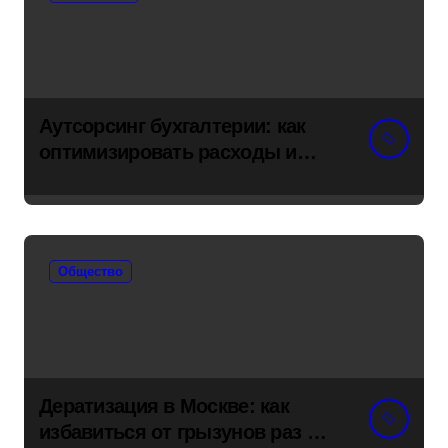
Аутсорсинг бухгалтерии: как
оптимизировать расходы и
снять риски с бизнеса
Общество
Дератизация в Москве: как
избавиться от грызунов раз и