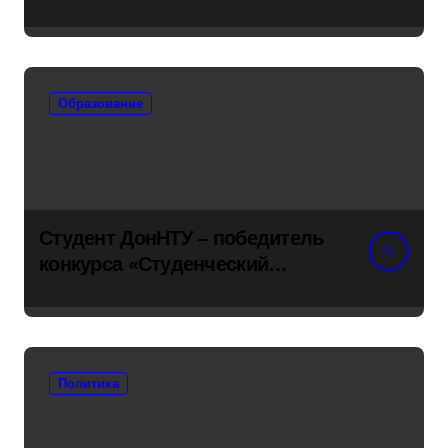
навсегда
Образование
Студент ДонНТУ – победитель
конкурса «Студенческий
стартап»
Политика