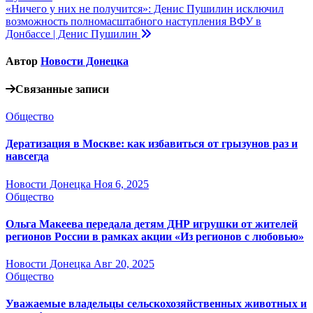
записям
«Ничего у них не получится»: Денис Пушилин исключил
возможность полномасштабного наступления ВФУ в
Донбассе | Денис Пушилин
Автор
Новости Донецка
Связанные записи
Общество
Дератизация в Москве: как избавиться от грызунов раз и
навсегда
Новости Донецка
Ноя 6, 2025
Общество
Ольга Макеева передала детям ДНР игрушки от жителей
регионов России в рамках акции «Из регионов с любовью»
Новости Донецка
Авг 20, 2025
Общество
Уважаемые владельцы сельскохозяйственных животных и