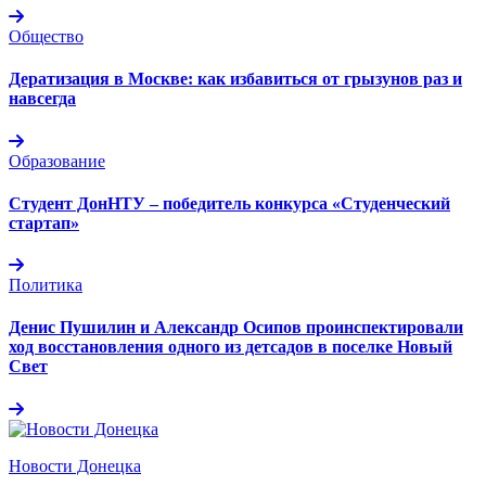
Общество
Дератизация в Москве: как избавиться от грызунов раз и
навсегда
Образование
Студент ДонНТУ – победитель конкурса «Студенческий
стартап»
Политика
Денис Пушилин и Александр Осипов проинспектировали
ход восстановления одного из детсадов в поселке Новый
Свет
Новости Донецка