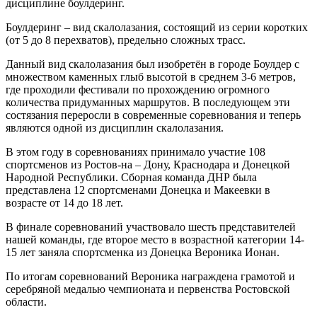
дисциплине боулдеринг.
Боулдеринг – вид скалолазания, состоящий из серии коротких
(от 5 до 8 перехватов), предельно сложных трасс.
Данный вид скалолазания был изобретён в городе Боулдер с
множеством каменных глыб высотой в среднем 3-6 метров,
где проходили фестивали по прохождению огромного
количества придуманных маршрутов. В последующем эти
состязания переросли в современные соревнования и теперь
являются одной из дисциплин скалолазания.
В этом году в соревнованиях принимало участие 108
спортсменов из Ростов-на – Дону, Краснодара и Донецкой
Народной Республики. Сборная команда ДНР была
представлена 12 спортсменами Донецка и Макеевки в
возрасте от 14 до 18 лет.
В финале соревнований участвовало шесть представителей
нашей команды, где второе место в возрастной категории 14-
15 лет заняла спортсменка из Донецка Вероника Ионан.
По итогам соревнований Вероника награждена грамотой и
серебряной медалью чемпионата и первенства Ростовской
области.