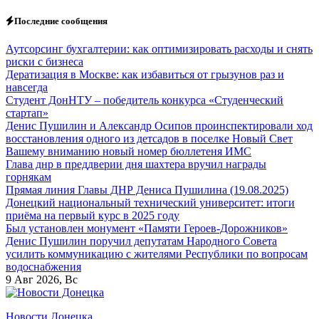
Перейти
Последние сообщения
к
содержанию
Аутсорсинг бухгалтерии: как оптимизировать расходы и снять
риски с бизнеса
Дератизация в Москве: как избавиться от грызунов раз и
навсегда
Студент ДонНТУ – победитель конкурса «Студенческий
стартап»
Денис Пушилин и Александр Осипов проинспектировали ход
восстановления одного из детсадов в поселке Новый Свет
Вашему вниманию новый номер бюллетеня ИМС
Глава днр в преддверии дня шахтера вручил награды
горнякам
Прямая линия Главы ДНР Дениса Пушилина (19.08.2025)
Донецкий национальный технический университет: итоги
приёма на первый курс в 2025 году
Был установлен монумент «Памяти Героев-Дорожников»
Денис Пушилин поручил депутатам Народного Совета
усилить коммуникацию с жителями Республики по вопросам
водоснабжения
9
Авг 2026, Вс
Новости Донецка