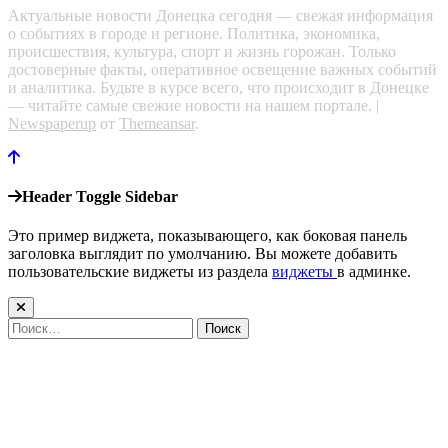
Актуальные новости Донецка сегодня — свежая информация
о событиях в городе и регионе. Политика, экономика,
происшествия, культура, спорт и жизнь горожан. Только
достоверные факты, оперативное освещение важных событий
и аналитика. Будьте в курсе всего, что происходит в Донецке
— читайте самые свежие новости на нашем портале.
|
Newspaperup
от
Themeansar
.
Header Toggle Sidebar
Это пример виджета, показывающего, как боковая панель
заголовка выглядит по умолчанию. Вы можете добавить
пользовательские виджеты из раздела
виджеты
в админке.
Найти: