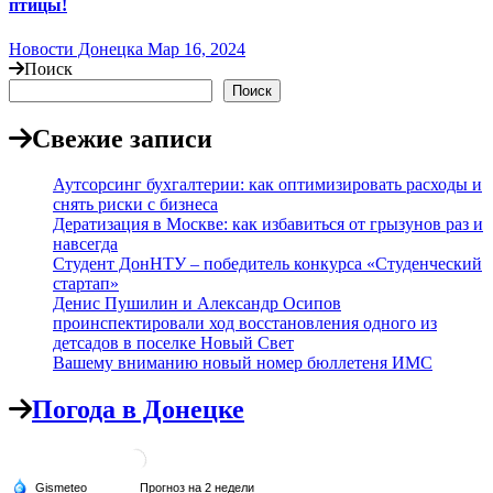
птицы!
Новости Донецка
Мар 16, 2024
Поиск
Поиск
Свежие записи
Аутсорсинг бухгалтерии: как оптимизировать расходы и
снять риски с бизнеса
Дератизация в Москве: как избавиться от грызунов раз и
навсегда
Студент ДонНТУ – победитель конкурса «Студенческий
стартап»
Денис Пушилин и Александр Осипов
проинспектировали ход восстановления одного из
детсадов в поселке Новый Свет
Вашему вниманию новый номер бюллетеня ИМС
Погода в Донецке